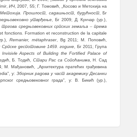
imir
,
ИЧ
, 2007, 55; Г. Томовић, „Косово и Метохија на
 Метохија. Прошлост, садашњост, будућност
, Бг
средњовековно утврђење
, Бг 2009; Д. Кунчар (ур.),
и тргова средњовековних српских земаља
–
према
t fonctions. Formation et reconstruction de la capitale
ур.),
Remanier, métaphraser
, Bg 2011; М. Поповић,
 Српске деспотовине 1459. године
, Бг 2011; Група
 Invisivle Aspects of Building the Fortified Palace of
Медић, Б. Тодић,
Стари Рас са Сопоћанима
, Н. Сад
4; М. Мађановић, „Архитектура пратећих грађевина
edia", у:
Зборник радова у част академику Десанки
пског средњовековног града", у: В. Бикић (ур.),