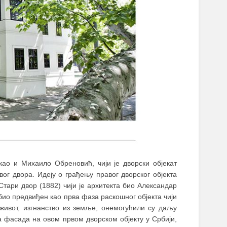
као и Михаило Обреновић, чији је дворски објекат
ог двора. Идеју о грађењу правог дворског објекта
Стари двор (1882) чији је архитекта био Александар
 био предвиђен као прва фаза раскошног објекта чији
живот, изгнанство из земље, онемогућили су даљу
на фасада на овом првом дворском објекту у Србији,