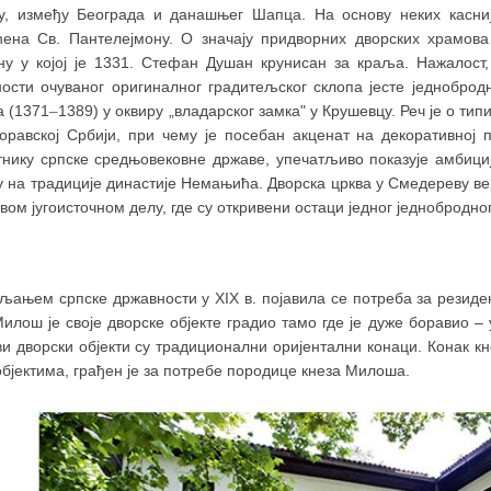
у, између Београда и данашњег Шапца. На основу неких касни
ћена Св. Пантелејмону. О значају придворних дворских храмов
ну у којој је 1331. Стефан Душан крунисан за краља. Нажалост,
ности очуваног оригиналног градитељског склопа јесте једноброд
а (1371
–
1389) у оквиру „владарског замка" у Крушевцу. Реч је о т
Моравској Србији, при чему је посебан акценат на декоративној 
тнику српске средњовековне државе, упечатљиво показује амбици
 на традиције династије Немањића. Дворска црква у Смедереву ве
вом југоисточном делу, где су откривени остаци једног једнобродн
љањем српске државности у XIX в. појавила се потреба за резиде
илош је своје дворске објекте градио тамо где је дуже боравио ‒ 
ви дворски објекти су традиционални оријентални конаци. Конак 
бјектима, грађен је за потребе породице кнеза Милоша.