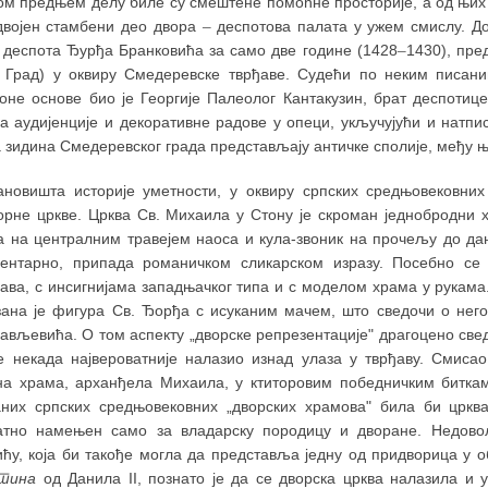
ом предњем делу биле су смештене помоћне просторије, а од њих
двојен стамбени део двора
–
деспотова палата у ужем смислу. До
 деспота Ђурђа Бранковића за само две године (1428
–
1430), пре
 Град) у оквиру Смедеревске тврђаве. Судећи по неким писаним
аоне основе био је Георгије Палеолог Кантакузин, брат деспоти
за аудијенције и декоративне радове у опеци, укључујући и натп
 зидина Смедеревског града представљају античке сполије, међу њ
ановишта историје уметности, у оквиру српских средњовековни
орне цркве. Црква Св. Михаила у Стону је скроман једнобродни 
а на централним травејем наоса и кула-звоник на прочељу до дан
ентарно, припада романичком сликарском изразу. Посебно се 
ава, с инсигнијама западњачког типа и с моделом храма у рукама
зана је фигура Св. Ђорђа с исуканим мачем, што сведочи о него
ављевића. О том аспекту „дворске репрезентације" драгоцено све
се некада највероватније налазио изнад улаза у тврђаву. Смисао
на храма, арханђела Михаила, у ктиторовим победничким биткам
аних српских средњовековних „дворских храмова" била би црк
атно намењен само за владарску породицу и дворане. Недово
ћу, која би такође могла да представља једну од придворица у о
тина
од Данила II, познато је да се дворска црква налазила и у