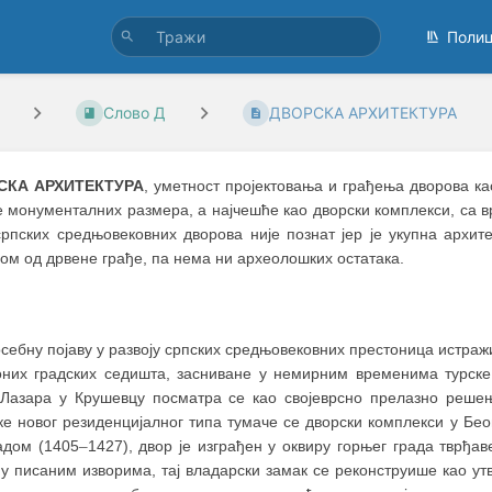
Поли
Слово Д
ДВОРСКА АРХИТЕКТУРА
СКА АРХИТЕКТУРА
, уметност пројектовања и грађења дворова ка
е монументалних размера, а најчешће као дворски комплекси, са 
српских средњoвековних дворова није познат јер је укупна архит
ом од дрвене грађе, па нема ни археолошких остатака.
себну појаву у развоју српских средњовековних престоница истражи
оних градских седишта, засниване у немирним временима турск
 Лазара у Крушевцу посматра се као својеврсно прелазно решење
ке новог резиденцијалног типа тумаче се дворски комплекси у Бе
адом (1405
–
1427), двор је изграђен у оквиру горњег града тврђ
 у писаним изворима, тај владарски замак се реконструише као у