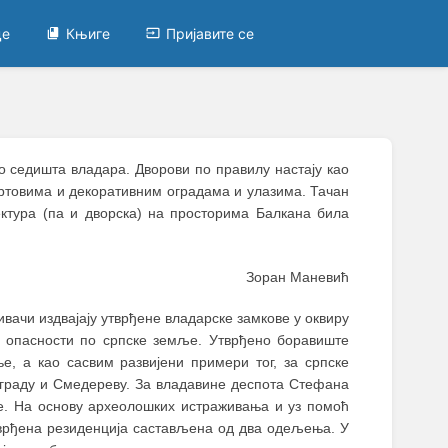
це
Књиге
Пријавите се
о седишта владара. Дворови по правилу настају као
вртовима и декоративним оградама и улазима. Тачан
ектура (па и дворска) на просторима Балкана била
Зоран Маневић
вачи издвајају утврђене владарске замкове у оквиру
е опасности по српске земље. Утврђено боравиште
, а као сасвим развијени примери тог, за српске
ограду и Смедереву. За владавине деспота Стефана
аве. На основу археолошких истраживања и уз помоћ
тврђена резиденција састављена од два одељења. У