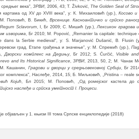
 средњег века",
ЗРВИ
, 2006, 43; T. Živković,
Тhe Golden Seal of Stro
 картама од XV до XVIII века", у: К. Михаиловић (ур.),
Косово и
 М. Поповић, В. Бикић,
Врсенице. Касноантичко и српско рано
 Regum Sclavorum
, I, Бг 2009; С. Мишић (ур.),
Лексикон градова 
им изворима
, Бг 2010; M. Popović, „Remanier la capitale: technique e
e dans la Serbie medieval", у: S. Marjanović Dušanić, B. Flusin (
ревски град. Етапе грађења и значење", у: М. Спремић (ур.),
Пад
а,
Дворски комплекс на Дедињу
, Бг 2012; S. Ćurčić,
Visible and
evo and Its Historical Significance
,
ЗРВИ
, 2013, 50, 2; М. Чанак 
 М. Кашанин,
Градови и дворци у средњовековној Србији
, Бг 201
ког комплекса",
Наслеђе
, 2014, 15; Б. Миљковић, „Pristina
–
reale s
евић Којић
, Бл 2015; М. Поповић, „Од ромејског кастела до ср
тијско наслеђе и српска уметност I. Процеси.
 је објављен у 1. књизи III тома Српске енциклопедије (2018)