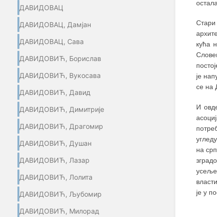
остала
ДАВИДОВАЦ
Стари
ДАВИДОВАЦ, Дамјан
архите
ДАВИДОВАЦ, Сава
кућа 
Слове
ДАВИДОВИЋ, Борислав
посто
ДАВИДОВИЋ, Вукосава
је нап
се на 
ДАВИДОВИЋ, Давид
И овде
ДАВИДОВИЋ, Димитрије
асоци
ДАВИДОВИЋ, Драгомир
потре
углед
ДАВИДОВИЋ, Душан
на срп
ДАВИДОВИЋ, Лазар
зград
усеље
ДАВИДОВИЋ, Лолита
власти
је у п
ДАВИДОВИЋ, Љубомир
ДАВИДОВИЋ, Милорад