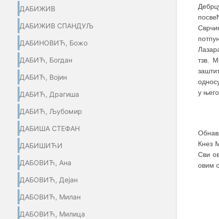
Дебрц
ДАБИЖИВ
посве
ДАБИЖИВ СПАНДУЉ
Сврчи
потпу
ДАБИНОВИЋ, Божо
Лазар
ДАБИЋ, Богдан
тзв. 
зашти
ДАБИЋ, Војин
односу
у њего
ДАБИЋ, Драгиша
ДАБИЋ, Љубомир
ДАБИША СТЕФАН
Обнав
Кнез М
ДАБИШИЋИ
Сви о
ДАБОВИЋ, Ана
овим о
ДАБОВИЋ, Дејан
ДАБОВИЋ, Милан
ДАБОВИЋ, Милица