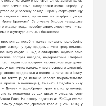
 је посебним зидом и монументалном донжон-кулом
некле слично томе, смедеревски замак, изграђен у
дстављао је засебну резиденцијалну фортификацију
 сведочанствима, пројектант тог утврђеног двора
це Ирине Бранковић. Уз очуване бифоре некадашње
ис о зидању града, посебну занимљивост уметничког
има и скулптуре античких божанстава.
х престоница посебну пажњу привлаче малобројне
храм изведен у духу предроманичког градитељства.
ас нису сачувани. Зидно сликарство, очувано само
истиче портрет владара, највероватније Стефана
. Као пандан том портрету, на северном зиду цркве,
вању ратничких идеала у кругу оснивача династије
дочанство представља и натпис на латинском језику,
 тог текста је да истакне небеско покровитељство
а против Византинаца („Романа"). Следећа у низу
ва у Дежеви
–
једнобродни храм малих димензија,
љно су истражени остаци цркве у суседном селу
бласти Раса. На основу података из
Житија краља
 оквиру двора тог „сремског краља" (1282
–
1316) у