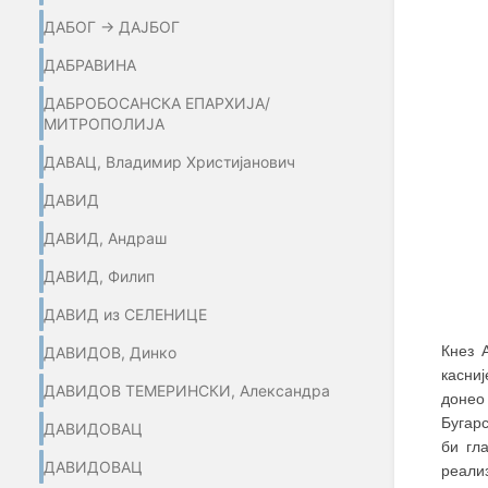
ДАБОГ → ДАЈБОГ
ДАБРАВИНА
ДАБРОБОСАНСКА ЕПАРХИЈА/
МИТРОПОЛИЈА
ДАВАЦ, Владимир Христијанович
ДАВИД
ДАВИД, Андраш
ДАВИД, Филип
ДАВИД из СЕЛЕНИЦЕ
Кнез 
ДАВИДОВ, Динко
касни
ДАВИДОВ ТЕМЕРИНСКИ, Александра
донео 
Бугарс
ДАВИДОВАЦ
би гл
ДАВИДОВАЦ
реализ