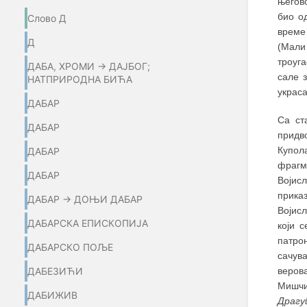
његов
био о
Слово Д
време
Д
(Мали
троуг
ДАБА, ХРОМИ → ДАЈБОГ;
сале 
НАТПРИРОДНА БИЋА
украса
ДАБАР
Са ст
ДАБАР
придв
Купол
ДАБАР
фрагм
ДАБАР
Војисл
прика
ДАБАР → ДОЊИ ДАБАР
Војисл
ДАБАРСКА ЕПИСКОПИЈА
који 
патро
ДАБАРСКО ПОЉЕ
сачув
веров
ДАБЕЗИЋИ
Мишчи
ДАБИЖИВ
Драгу