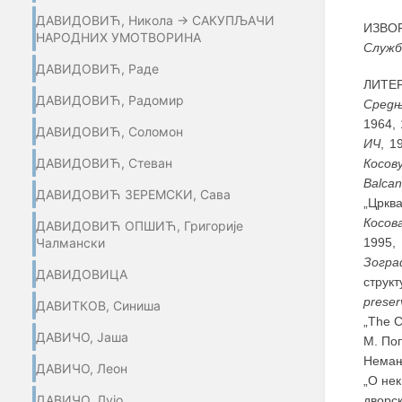
ДАВИДОВИЋ, Никола → САКУПЉАЧИ
ИЗВО
НАРОДНИХ УМОТВОРИНА
Служб
ДАВИДОВИЋ, Раде
ЛИТЕР
ДАВИДОВИЋ, Радомир
Средњ
1964, 
ДАВИДОВИЋ, Соломон
ИЧ
, 1
ДАВИДОВИЋ, Стеван
Косов
Balcan
ДАВИДОВИЋ ЗЕРЕМСКИ, Сава
„Цркв
Косов
ДАВИДОВИЋ ОПШИЋ, Григорије
Чалмански
1995, 
Зогр
ДАВИДОВИЦА
структ
preser
ДАВИТКОВ, Синиша
„The C
ДАВИЧО, Јаша
М. По
Немање
ДАВИЧО, Леон
„О не
ДАВИЧО, Лујо
дворс