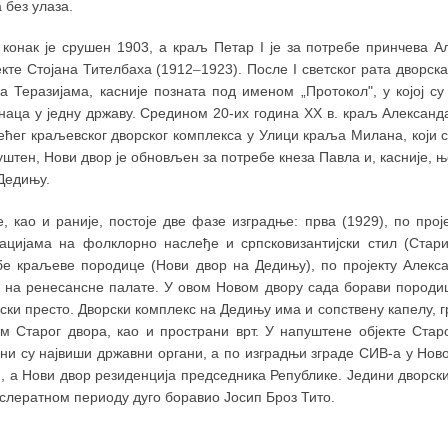
 без улаза.
 конак је срушен 1903, а краљ Петар I је за потребе принчева А
кте Стојана Тителбаха (1912
–
1923). После I светског рата дворск
на Теразијама, касније позната под именом „Протокол", у којој 
наца у једну државу. Средином 20-их година XX в. краљ Александа
јећег краљевског дворског комплекса у Улици краља Милана, који 
уштен, Нови двор је обновљен за потребе кнеза Павла и, касније, 
Дедињу.
, као и раније, постоје две фазе изградње: прва (1929), по про
јацијама на фолклорно наслеђе и српсковизантијски стил (Стари
бе краљеве породице (Нови двор на Дедињу), по пројекту Алекс
у на ренесансне палате. У овом Новом двору сада борави породи
ски престо. Дворски комплекс на Дедињу има и сопствену капелу, 
ом Старог двора, као и пространи врт. У напуштене објекте Ста
ни су највиши државни органи, а по изградњи зграде СИВ-а у Ново
, а Нови двор резиденција председника Републике. Једини дворски
ослератном периоду дуго боравио Јосип Броз Тито.