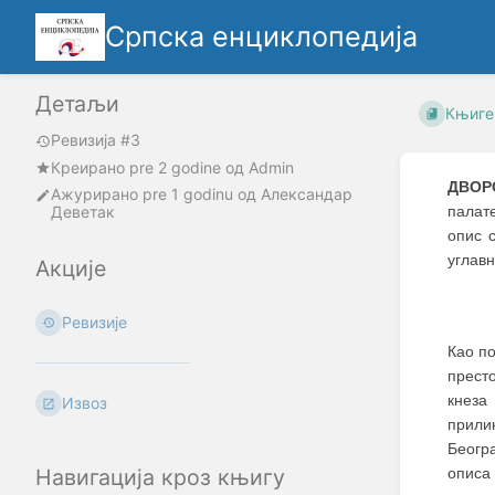
Српска енциклопедија
Детаљи
Књиге
Ревизија #3
Креирано
pre 2 godine
oд
Admin
ДВОР
Ажурирано
pre 1 godinu
од
Александар
Деветак
палат
опис 
углавн
Акције
Ревизије
Као по
прест
кнеза
Извоз
прили
Беогр
описа
Навигација кроз књигу