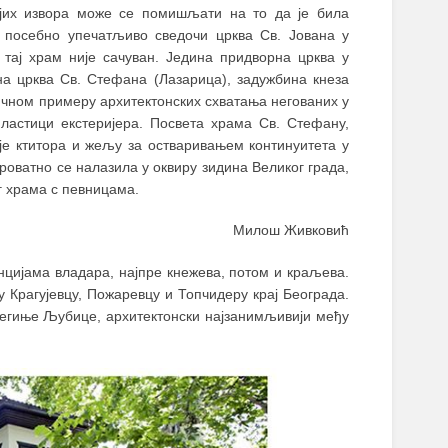
јих извора може се помишљати на то да је била
а посебно упечатљиво сведочи црква Св. Јована у
 тај храм није сачуван. Једина придворна црква у
на црква Св. Стефана (Лазарица), задужбина кнеза
ипичном примеру архитектонских схватања негованих у
пластици екстеријера. Посвета храма Св. Стефану,
је ктитора и жељу за остваривањем континуитета у
роватно се налазила у оквиру зидина Великог града,
ог храма с певницама.
Милош Живковић
нцијама владара, најпре кнежева, потом и краљева.
у Крагујевцу, Пожаревцу и Топчидеру крај Београда.
кнегиње Љубице, архитектонски најзанимљивији међу