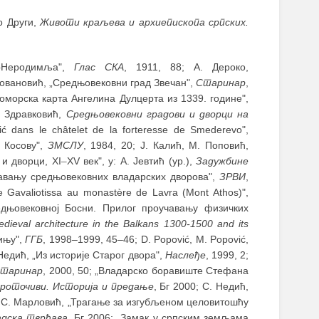
ло Други,
Животи краљева и архиепископа српских.
–
Неродимља",
Глас СКА
, 1911, 88; А. Дероко,
 Јовановић, „Средњовековни град Звечан",
Старинар
,
„Поморска карта Ангелина Дулцерта из 1339. године",
. Здравковић,
Средњовековни градови и дворци на
ić dans le châtelet de la forteresse de Smederevo",
а Косову",
ЗМСЛУ
, 1984, 20; Ј. Калић, М. Поповић,
 и дворци, XI
–
XV век", у: А. Јевтић (ур.),
Задужбине
учавању средњовековних владарских дворова",
ЗРВИ
,
ge Gavaliotissa au monastère de Lavra (Mont Athos)",
едњовековној Босни. Прилог проучавању физичких
dieval architecture in the Balkans 1300-1500 and its
дињу",
ГГБ
, 1998‒1999, 45‒46; D. Popović, M. Popović,
 Недић, „Из историје Старог двора",
Наслеђе
, 1999, 2;
таринар
, 2000, 50; „Владарско боравиште Стефана
оточиви. Историја и предање
, Бг 2000; С. Недић,
3; С. Марловић, „Трагање за изгубљеном целовитошћу
адска тврђава
, Бг 2006; „Замак у српским земљама