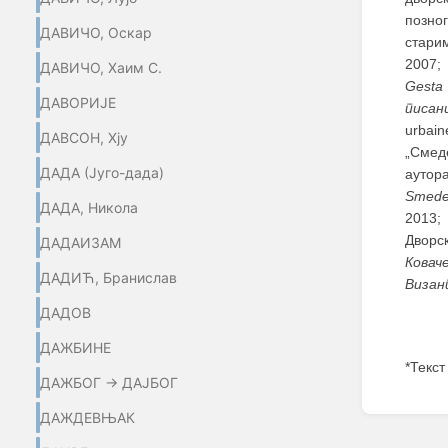
позног
ДАВИЧО, Оскар
старим
2007;
ДАВИЧО, Хаим С.
Gesta
ДАВОРИЈЕ
писан
urbain
ДАВСОН, Хју
„Смеде
ДАДА (Југо-дада)
аутор
Smeder
ДАДА, Никола
2013;
Дворс
ДАДАИЗАМ
Ковач
ДАДИЋ, Бранислав
Визан
ДАДОВ
ДАЖБИНЕ
*Текст
ДАЖБОГ → ДАЈБОГ
Enter
ДАЖДЕВЊАК
section
select