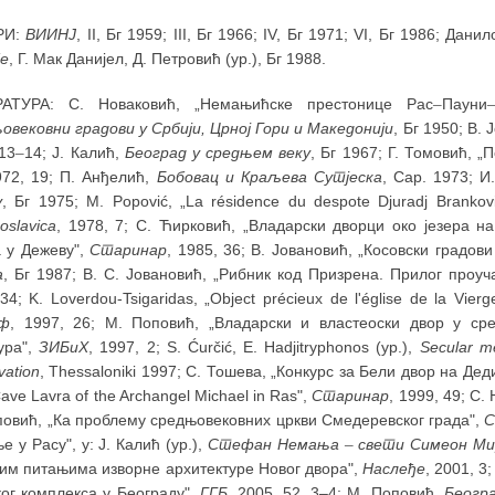
РИ:
ВИИНЈ
, II, Бг 1959; III, Бг 1966; IV, Бг 1971; VI, Бг 1986; Дани
е
, Г. Мак Данијел, Д. Петровић (ур.), Бг 1988.
АТУРА: С. Новаковић, „Немањићске престонице Рас
–
Пауни
овековни градови у Србији, Црној Гори и Македонији
, Бг 1950; В.
13
–
14; Ј. Калић,
Београд у средњем веку
, Бг 1967; Г. Томовић, 
972, 19; П. Анђелић,
Бобовац и Краљева Сутјеска
, Сар. 1973; И
у
, Бг 1975; М. Popović, „La résidence du despote Djuradj Brankov
oslavica
, 1978, 7; С. Ћирковић, „Владарски дворци око језера н
а у Дежеву",
Старинар
, 1985, 36; В. Јовановић, „Косовски градови
а
, Бг 1987; В. С. Јовановић, „Рибник код Призрена. Прилог про
34; K. Loverdou-Tsigaridas, „Object précieux de l'église de la Vier
аф
, 1997, 26; М. Поповић, „Владарски и властеоски двор у ср
ура",
ЗИБиХ
, 1997, 2; S. Ćurčić, E. Hadjitryphonos (ур.),
Secular me
vation
, Thessaloniki 1997; С. Тошева, „Конкурс за Бели двор на Де
ave Lavra of the Archangel Michael in Ras",
Старинар
, 1999, 49; С.
повић, „Ка проблему средњовековних цркви Смедеревског града",
С
 у Расу", у: Ј. Калић (ур.),
Стефан Немања
–
свети Симеон Мир
ким питањима изворне архитектуре Новог двора",
Наслеђе
, 2001, 
ког комплекса у Београду",
ГГБ
, 2005, 52, 3‒4; М. Поповић,
Беогр