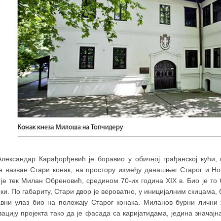
Александар Карађорђевић је боравио у обичној грађанској кући, 
је назван Стари конак, на простору између данашњег Старог и Нов
је тек Милан Обреновић, средином 70-их година XIX в. Био је то 
ки. По габариту, Стари двор је вероватно, у иницијалним скицама,
авни улаз био на положају Старог конака. Миланов бурни лични 
ацију пројекта тако да је фасада са каријатидама, једина значај