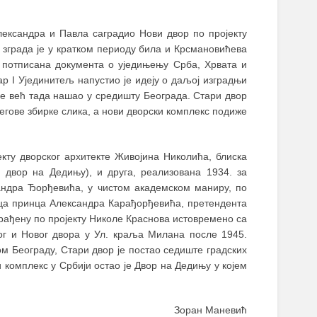
лександра и Павла саградио Нови двор по пројекту
а зграда је у кратком периоду била и Крсмановићева
су потписана документа о уједињењу Срба, Хрвата и
р I Ујединитељ напустио је идеју о даљој изградњи
се већ тада нашао у средишту Београда. Стари двор
његове збирке слика, а нови дворски комплекс подиже
јекту дворског архитекте Живојина Николића, блиска
 двор на Дедињу), и друга, реализована 1934. за
андра Ђорђевића, у чистом академском маниру, по
ца принца Александра Карађорђевића, претендента
грађену по пројекту Николе Краснова истовремено са
рог и Новог двора у Ул. краља Милана после 1945.
м Београду, Стари двор је постао седиште градских
 комплекс у Србији остао је Двор на Дедињу у коjем
Зоран Маневић