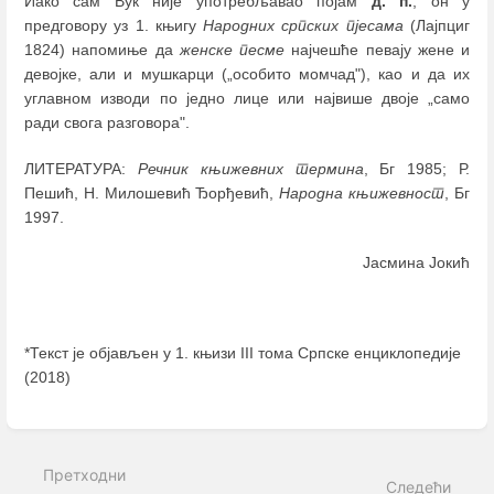
Иако сам Вук није употребљавао појам
д. п.
, он у
предговору уз 1. књигу
Народних српских пјесама
(Лајпциг
1824) напомиње да
женске песме
најчешће певају жене и
девојке, али и мушкарци („особито момчад"), као и да их
углавном изводи по једно лице или највише двоје „само
ради свога разговора".
ЛИТЕРАТУРА:
Речник књижевних термина
, Бг 1985; Р.
Пешић, Н. Милошевић Ђорђевић,
Народна књижевност
, Бг
1997.
Јасмина Јокић
*Текст је објављен у 1. књизи III тома Српске енциклопедије
(2018)
Enter
section
select
Претходни
mode
Следећи