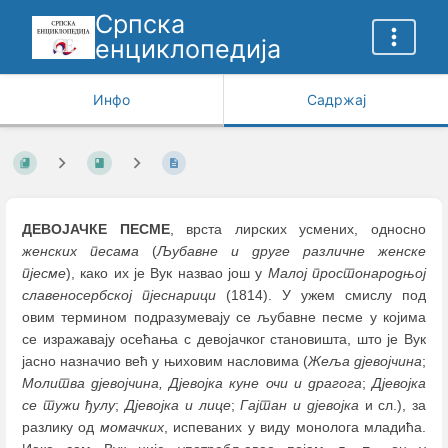
Српска
енциклопедија
Инфо
Садржај
ДЕВОЈАЧКЕ ПЕСМЕ
, врста лирских усмених, односно
женских
песама
(
Љубавне и друге различне женске
пјесме
), како их је Вук назвао још у
Малој простонародњој
славеносербској пјеснарици
(1814). У ужем смислу под
овим термином подразумевају се љубавне песме у којима
се изражавају осећања с девојачког становишта, што је Вук
јасно назначио већ у њиховим насловима (
Жеља дјевојчина
;
Молитва дјевојчина, Дјевојка куне очи и драгога
;
Дјевојка
се тужи ђулу
;
Дјевојка и лице
;
Гајтан и дјевојка
и сл.), за
разлику од
момачких
, испеваних у виду монолога младића.