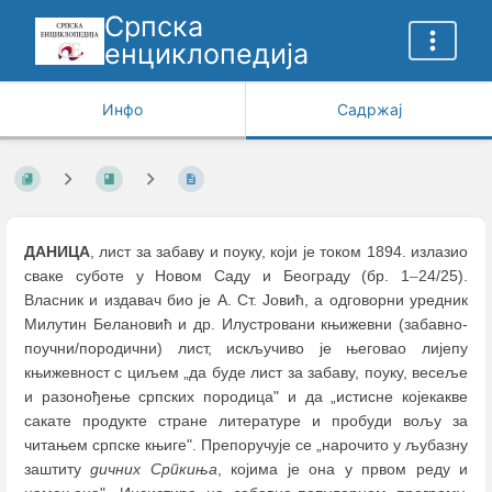
Српска
енциклопедија
Инфо
Садржај
ДАНИЦА
, лист за забаву и поуку, који је током 1894. излазио
сваке суботе у Новом Саду и Београду (бр. 1
–
24/25).
Власник и издавач био је А. Ст. Јовић, а одговорни уредник
Милутин Белановић и др. Илустровани књижевни (забавно-
поучни/породични) лист, искључиво је његовао лијепу
књижевност с циљем „да буде лист за забаву, поуку, весеље
и разонођење српских породица" и да „истисне којекакве
сакате продукте стране литературе и пробуди вољу за
читањем српске књиге". Препоручује се „нарочито у љубазну
заштиту
дичних Српкиња
, којима је она у првом реду и