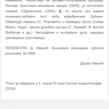
намењена". Инсистира на забавно-популарном програму.
Послије престанка излажења
Јавора
(1893), уз постепено
гашење
Стражилова
(1894),
Д.
се нашла као једини
књижевно-забавни лист међу војвођанским Србима.
Објављује изворну (С. Ћоровића) и преводну прозу (Сахер
Мазох, Терје), пјесме домаћих аутора (С. Луковић, В. Крстић
Љубисав и др.), биографске и историјске црте, народне
умотворине (пословице).
ЛИТЕРАТУРА: Д. Иванић,
Књижевна периодика српског
реализма
, Бг 2008.
Душан Иванић
*Текст је објављен у 1. књизи III тома Српске енциклопедије
(2018)
Enter
section
select