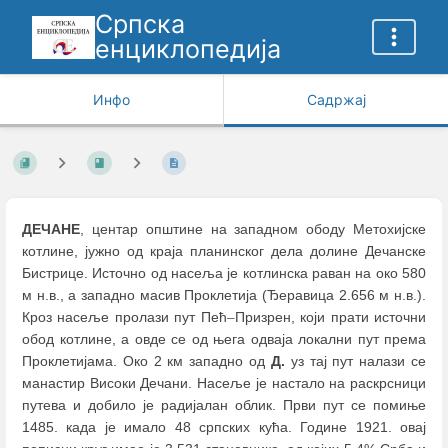
Српска
енциклопедија
Инфо
Садржај
ДЕЧАНЕ
, центар општине на западном ободу Метохијске
котлине, јужно од краја планинског дела долине Дечанске
Бистрице. Источно од насеља је котлинска раван на око 580
м н.в., а западно масив Проклетија (Ђеравица 2.656 м н.в.).
Кроз насеље пролази пут Пећ
–
Призрен, који прати источни
обод котлине, а овде се од њега одваја локални пут према
Проклетијама. Око 2 км западно од
Д.
уз тај пут налази се
манастир Високи Дечани. Насеље је настало на раскрсници
путева и добило је радијалан облик. Први пут се помиње
1485. када је имало 48 српских кућа. Године 1921. овај