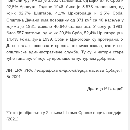
пописни круг имао је 3.531 становника, од којих 5,4% Срба и
92,5% Арнаута. Године 1948. било је 3.573 становника, од
којих 92,7% Шиптара, 4,1% Црногораца и 2,5% Срба.
2
Општина Дечани има површину од 371 км
са 40 насеља у
којима је 1981. живело 40.640 становника. У селу је 1991.
било 557 житеља, од којих 20,8% Срба, 52,4% Црногораца и
14,4% Рома. Јуна 1999. Срби и Црногорци су протерани. У
Д.
се налазе основна и средња техничка школа, као и све
општинске административне службе. Ту су и четири старе
куће типа „куле" које су проглашене културним добрима.
ЛИТЕРАТУРА:
Географска енциклопедија насеља Србије
, I,
Бг 2001.
Драгица Р. Гатарић
*Текст је објављен у 2. књизи III тома Српске енциклопедије
(2021)