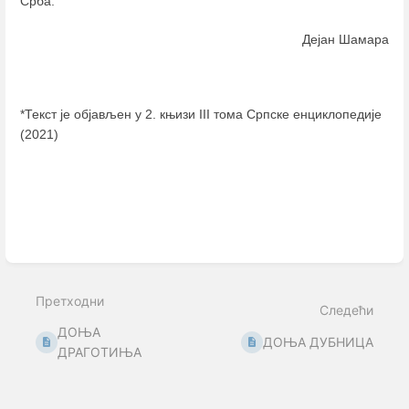
Срба.
Дејан Шамара
*Текст је објављен у 2. књизи III тома Српске енциклопедије
(2021)
Enter
section
select
mode
Претходни
Следећи
ДОЊА
ДОЊА ДУБНИЦА
ДРАГОТИЊА