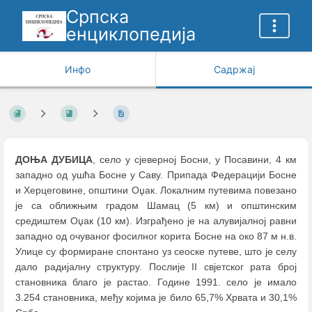
Српска
енциклопедија
Инфо
Садржај
ДОЊА ДУБИЦА
, село у сјеверној Босни, у Посавини, 4 км
западно од ушћа Босне у Саву. Припада Федерацији Босне
и Херцеговине, општини Оџак. Локалним путевима повезано
је са оближњим градом Шамац (5 км) и општинским
средиштем Оџак (10 км). Изграђено је на алувијалној равни
западно од очуваног фосилног корита Босне на око 87 м н.в.
Улице су формиране спонтано уз сеоске путеве, што је селу
дало радијалну структуру. Послије II свјетског рата број
становника благо је растао. Године 1991. село је имало
3.254 становника, међу којима је било 65,7% Хрвата и 30,1%