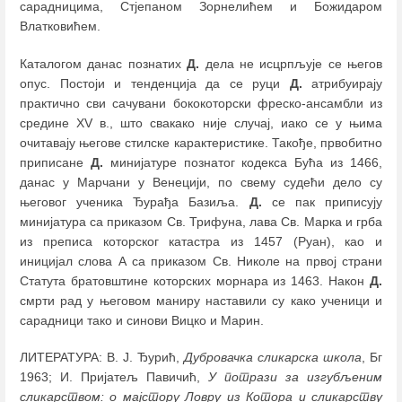
сарадницима, Стјепаном Зорнелићем и Божидаром
Влатковићем.
Каталогом данас познатих
Д.
дела не исцрпљује се његов
опус. Постоји и тенденција да се руци
Д.
атрибуирају
практично сви сачувани бококоторски фреско-ансамбли из
средине XV в., што свакако није случај, иако се у њима
очитавају његове стилске карактеристике. Такође, првобитно
приписане
Д.
минијатуре познатог кодекса Бућа из 1466,
данас у Марчани у Венецији, по свему судећи дело су
његовог ученика Ђурађа Базиља.
Д.
се пак приписују
минијатура са приказом Св. Трифуна, лава Св. Марка и грба
из преписа которског катастра из 1457 (Руан), као и
иницијал слова А са приказом Св. Николе на првој страни
Статута братовштине которских морнара из 1463. Након
Д.
смрти рад у његовом маниру наставили су како ученици и
сарадници тако и синови Вицко и Марин.
ЛИТЕРАТУРА: В. Ј. Ђурић,
Дубровачка сликарска школа
, Бг
1963; И. Пријатељ Павичић,
У потрази за изгубљеним
сликарством: o мајстору Ловру из Котора и сликарству