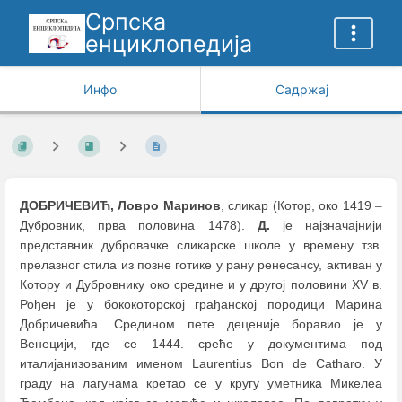
Српска
енциклопедија
Инфо
Садржај
ДОБРИЧЕВИЋ, Ловро Маринов
, сликар (Котор, око 1419
–
Дубровник, прва половина 1478).
Д.
је најзначајнији
представник дубровачке сликарске школе у времену тзв.
прелазног стила из позне готике у рану ренесансу, активан у
Котору и Дубровнику око средине и у другој половини XV в.
Рођен је у бококоторској грађанској породици Марина
Добричевића. Средином пете деценије боравио је у
Венецији, где се 1444. среће у документима под
италијанизованим именом Laurentius Bon de Catharo. У
граду на лагунама кретао се у кругу уметника Микелеа