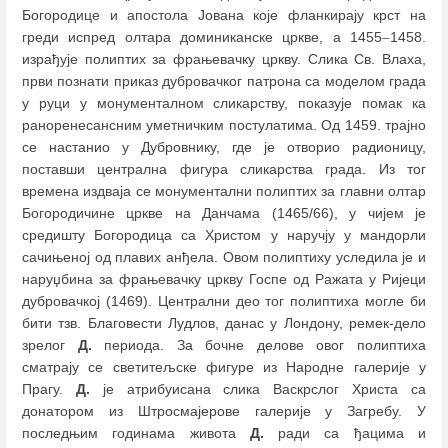
Богородице и апостола Јована које фланкирају крст на
греди испред олтара доминиканске цркве, а 1455
–
1458.
израђује полиптих за фрањевачку цркву. Слика Св. Влаха,
први познати приказ дубровачког патрона са моделом града
у руци у монументалном сликарству, показује помак ка
раноренесансним уметничким постулатима. Од 1459. трајно
се настанио у Дубровнику, где је отворио радионицу,
поставши централна фигура сликарства града. Из тог
времена издваја се монументални полиптих за главни олтар
Богородичине цркве на Данчама (1465/66), у чијем је
средишту Богородица са Христом у наручју у мандорли
сачињеној од плавих анђела. Овом полиптиху уследила је и
наруџбина за фрањевачку цркву Госпе од Ражата у Ријеци
дубровачкој (1469). Централни део тог полиптиха могле би
бити тзв. Благовести Лудлов, данас у Лондону, ремек-дело
зрелог
Д.
периода. За бочне делове овог полиптиха
сматрају се светитељске фигуре из Народне галерије у
Прагу.
Д.
је атрибуисана слика Васкрслог Христа са
донатором из Штросмајерове галерије у Загребу. У
последњим годинама живота
Д.
ради са ђацима и