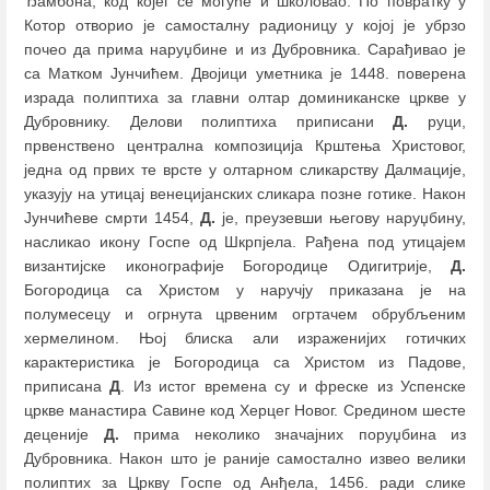
Ђамбона, код којег се могуће и школовао. По повратку у
Котор отворио је самосталну радионицу у којој је убрзо
почео да прима наруџбине и из Дубровника. Cарађивао je
са Матком Јунчићем. Двојици уметника је 1448. поверена
израда полиптиха за главни олтар доминиканске цркве у
Дубровнику. Делови полиптиха приписани
Д.
руци,
првенствено централна композиција Крштења Христовог,
једна од првих те врсте у олтарном сликарству Далмације,
указују на утицај венецијанских сликара позне готике. Након
Јунчићеве смрти 1454,
Д.
је, преузевши његову наруџбину,
насликао икону Госпе од Шкрпјела. Рађена под утицајем
византијске иконографије Богородице Одигитрије,
Д.
Богородица са Христом у наручју приказана је на
полумесецу и огрнута црвеним огртачем обрубљеним
хермелином. Њој блиска али израженијих готичких
карактеристика је Богородица са Христом из Падове,
приписана
Д
. Из истог времена су и фреске из Успенске
цркве манастира Савине код Херцег Новог. Средином шесте
деценије
Д.
прима неколико значајних поруџбина из
Дубровника. Након што је раније самостално извео велики
полиптих за Цркву Госпе од Анђела, 1456. ради слике