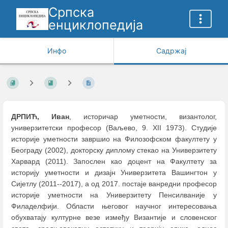
Српска
енциклопедија
Инфо
Садржај
ДРПИЋ, Иван
, историчар уметности, византолог,
универзитетски професор (Ваљево, 9. XII 1973). Студије
историје уметности завршио на Филозофском факултету у
Београду (2002), докторску диплому стекао на Универзитету
Харвард (2011). Запослен као доцент на Факултету за
историју уметности и дизајн Универзитета Вашингтон у
Сијетлу (2011--2017), а од 2017. постаје ванредни професор
историје уметности на Универзитету Пенсилваније у
Филаделфији. Области његовог научног интересовања
обухватају културне везе између Византије и словенског