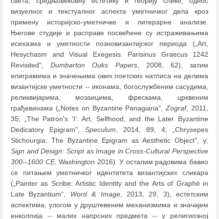
света, средњовековну естетику и теорију слике, однос
визуелног и текстуалног аспекта уметничког дела кроз
примену историјско-уметничке и литерарне анализе.
Његове студије и расправе посвећене су истраживањима
исихазма и уметности позновизантијског периода („Art,
Hesychasm and Visual Exegesis: Parisinus Graecus 1242
Revisited",
Dumbarton Ouks Papers
, 2008, 62), затим
епиграмима и значењима ових поетских натписа на делима
византијске уметности -- иконама, богослужбеним сасудима,
реликвијарима, мозаицима, фрескама, црквеним
грађевинама („Notes on Byzantine Panagiaria",
Zograf
, 2011,
35; „The Patron's 'I': Art, Selfhood, and the Later Byzantine
Dedicatory Epigram",
Speculum
, 2014, 89, 4; „Chrysepes
Stichourgia: The Byzantine Epigram as Aesthetic Object", у:
Sign and Design: Script as Image in Cross-Cultural Perspective
300--1600 CE
, Washington 2016). У осталим радовима бавио
се питањем уметничког идентитета византијских сликара
(„Painter as Scribe: Artistic Identity and the Arts of Graphē in
Late Byzantium",
Word & Image
, 2013, 29, 3), естетским
аспектима, улогом у друштевеним механизмима и значајем
енколпија -- малих напрсних предмета -- у религиозној