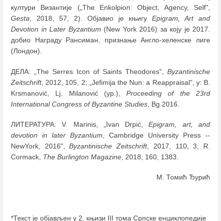
култури Византије („The Enkolpion: Object, Agency, Self",
Gesta
, 2018, 57, 2). Објавио је књигу
Epigram, Art and
Devotion in Later Byzantium
(New York 2016) за коју је 2017.
добио Награду Рансиман, признање Англо-хеленске лиге
(Лондон).
ДЕЛА: „The Serres Icon of Saints Theodores",
Byzantinische
Zeitschrift
, 2012, 105, 2; „Jefimija the Nun: a Reappraisal", у: B.
Krsmanović, Lj. Milanović (ур.),
Proceeding of the 23rd
International Congress of Byzantine Studies
, Bg 2016.
ЛИТЕРАТУРА: V. Marinis, „Ivan Drpić,
Epigram, art, and
devotion in later Byzantium
, Cambridge University Press --
NewYork, 2016",
Byzantinische Zeitschrift
, 2017, 110, 3; R.
Cormack,
The Burlington Magazine
, 2018, 160, 1383.
М. Томић Ђурић
*Текст је објављен у 2. књизи III тома Српске енциклопедије