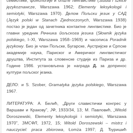
семиотике, фонологије и опште лингвистике (
Studia i szkice
językoznawcze
, Warszawa 1962;
Elementy leksykologii i
semiotyki
, Warszawa 1970). Делом
Пољски језик у САД
(
Język polski w Stanach Zjednoczonych
, Warszawa 1938)
постао је један од зачетника контактне лингвистике. Био је
главни уредник
Речника пољскога језика
(
Słownik języka
polskiego
, I
–
XI, Warszawa 1958
–
1969) и часописа
Poradnik
językowy
. Био је члан Пољске, Бугарске, Аустријске и Српске
академије наука, Париског и Америчког лингвистичког
друштва, Института за словенске студије из Париза и др.
Године 1986. установљена је награда
Д.
за допринос
култури пољског језика.
ДЕЛО: и S. Szober,
Gramatyka języka polskiego
, Warszawa
1967.
ЛИТЕРАТУРА: А. Белић, „Други славистички конгрес у
Варшави и Кракову",
ЈФ
, 1933/34, 13; М. Павловић, „Witold
Doroszewski, Elementy leksykologii i semiotyki, Warszawa
1970",
ЗМСФЛ
, 1972, 15;
Witold Doroszewski
–
mistrz i
nauczyciel: praca zbiorowa
, Łomża 1997; Д. Ђуришић