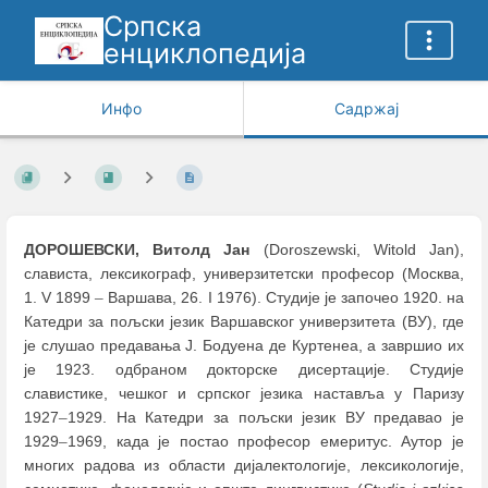
Српска
енциклопедија
Инфо
Садржај
ДОРОШЕВСКИ, Витолд Јан
(Doroszewski, Witold Jan),
слависта, лексикограф, универзитетски професор (Москва,
1. V 1899
–
Варшава, 26. I 1976). Студије је започео 1920. на
Катедри за пољски језик Варшавског универзитета (ВУ), где
је слушао предавања Ј. Бодуенa де Куртенеа, а завршио их
је 1923. одбраном докторске дисертације. Студије
славистике, чешког и српског језика наставља у Паризу
1927
–
1929. На Катедри за пољски језик ВУ предавао је
1929
–
1969, када је постао професор емеритус. Аутор је
многих радова из области дијалектологије, лексикологије,