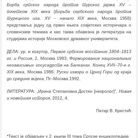
Борба српског народа против турског јарма XV
–
почетком XIX века
(
Борьба сербского народа против
турецкого ига. XV
–
начало XIX века
, Москва 1958)
представља једну од првих књига совјетских историчара о
словенским темама и као таква обавезна је литература на
студијама историје Московског државног универзитета.
ДЕЛА: ур. и коаутор,
Первое србское восстание 1804
–
1813
гг. и Россия
, 2, Москва 1983;
Формирование национальных
независимых госусадрств на Балканах. Конец XVII
–
70-е г.
XIX века
, Москва 1986;
Руски извори о Црној Гори од краја
до средине вијека
, Пг
–
Москва 1992.
ЛИТЕРАТУРА: „Ирина Степановна Достян [некролог]",
Новая
и новейшая история
, 2012, 4.
Петар В. Крестић
*Текст је објављен у 2. књизи III тома Српске енциклопедије