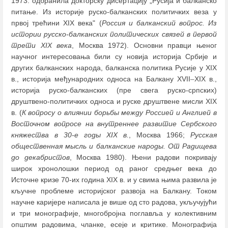
1973. одбранила докторску дисертацију „Русија и балканско
питање. Из историје руско-балканских политичких веза у
првој трећини XIX века" (
Россия и балканский вопрос. Из
истории русско-балканских политических связей в первой
трети XIX века
, Москва 1972). Основни правци њеног
научног интересовања били су новија историја Србије и
других балканских народа, балканска политика Русије у XIX
в., историја међународних односа на Балкану XVII
–
XIX в.,
историја руско-балканских (пре свега руско-српских)
друштвено-политичких односа и руске друштвене мисли XIX
в. (
К вопросу о влиянии борьбы между Россией и Англией в
Восточном вопросе на внутреннее развитие Сербского
княжества в 30-е годы XIX в.
, Москва 1966;
Русская
общественная мысль и балканские народы. От Радищева
до декабристов
, Москва 1980). Њени радови покривају
широк хронолошки период од раног средњег века до
Источне кризе 70-их година XIX в. и у свима њима развила је
кључне проблеме историјског развоја на Балкану. Током
научне каријере написала је више од сто радова, укључујући
и три монографије, многобројна поглавља у колективним
општим радовима, чланке, есеје и критике. Монографија