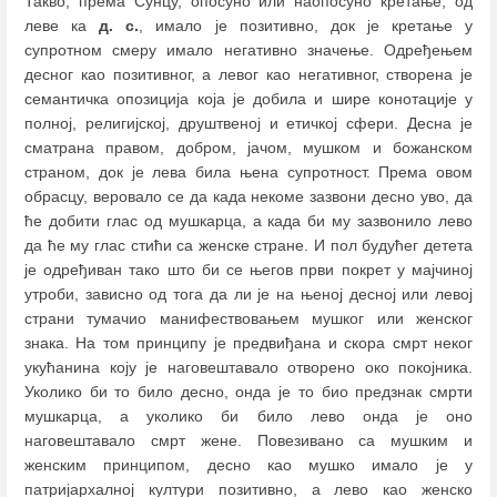
Такво, према Сунцу, опосуно или наопосуно кретање, од
леве ка
д. с.
, имало је позитивно, док је кретање у
супротном смеру имало негативно значење. Одређењем
десног као позитивног, а левог као негативног, створена је
семантичка опозиција која је добила и шире конотације у
полној, религијској, друштвеној и етичкој сфери. Десна је
сматрана правом, добром, јачом, мушком и божанском
страном, док је лева била њена супротност. Према овом
обрасцу, веровало се да када некоме зазвони десно уво, да
ће добити глас од мушкарца, а када би му зазвонило лево
да ће му глас стићи са женске стране. И пол будућег детета
је одређиван тако што би се његов први покрет у мајчиној
утроби, зависно од тога да ли је на њеној десној или левој
страни тумачио манифествовањем мушког или женског
знака. На том принципу је предвиђана и скора смрт неког
укућанина коју је наговештавало отворено око покојника.
Уколико би то било десно, онда је то био предзнак смрти
мушкарца, а уколико би било лево онда је оно
наговештавало смрт жене. Повезивано са мушким и
женским принципом, десно као мушко имало је у
патријархалној култури позитивно, а лево као женско