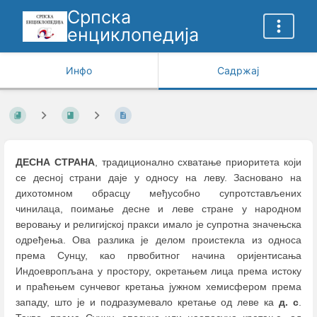
Српска
енциклопедија
Инфо
Садржај
ДЕСНА СТРАНА
, традиционално схватање приоритета који
се десној страни даје у односу на леву. Засновано на
дихотомном обрасцу међусобно супротстављених
чинилаца, поимање десне и леве стране у народном
веровању и религијској пракси имало је супротна значењска
одређења. Ова разлика је делом проистекла из односа
према Сунцу, као првобитног начина оријентисања
Индоевропљана у простору, окретањем лица према истоку
и праћењем сунчевог кретања јужном хемисфером према
западу, што је и подразумевало кретање од леве ка
д. с
.