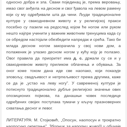
односно добра и зла. Сваки појединац је, према веровању,
имао свог анђела на десном и свог ђавола на левом рамену
који су му одређивали шта да чини. Људи традиционалне
културе у свакодневном животу и у религијској пракси
посебно су пазили на редослед којом ће ногом или руком
нешто најпре учинити у важним животним тренуцима када су
се обредом настојали обезбедити напредак и срећа. Тако би
млада десном ногом закорачила у свој нови дом, а
полаженик је улазио десном ногом у кућу коју је полазио.
Овог правила да приоритет има
д. с.
држали су се и у
свакодневном животу приликом облачења и обувања. За
оног коме током дана иде све наопако, који показује
зловољу, свадљивост и нетрпељивост према другима, каже
се да је „устао на леву ногу". У савременој култури је
потиснуто традиционално дубље религијско значење ових
опозиционих појмова, па данашњи човек последице
одређених својих поступака тумачи у кључу празноверних
схватања десног и левог.
ЛИТЕРАТУРА: M. Стојковић, „Опосун, наопосун и трократно
наопосуно окретање",
Зборник за народни живот и обичаје