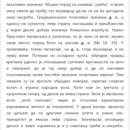
негативно значење. Мушки пород се називао „срећа", а жене
нису смеле да пређу пут мушкарцу да му се не би догодила
нека несрећа. Традиционално позитивно значење
д. с.
, у
односу на супротну, леву страну, наглашава и хришћанство
у којем десно добија значење божанског атрибута. Након
Христовог васкрсења и узнесења, он је, како се вели, заузео
своје место поред Бога са његове
д. с.
(Мк 16, 19). У
храмовима, током литургије, на
д. с.
стоје мушкарци, а на
левој жене. Потекао из соларног култа, обредни правац
кретања удесно је опонашање сунчевог кретања па се зато
и сматрало да је тај смер добар и да се његовим
поштовањем може постићи жељени позитиван ефекат. Тим
смером су се кретале обредне поворке, окретао славски
колач и играна народна кола. Коло које се кретало у
супротном смеру, од десне ка левој страни, било је мртвачко
коло, „коло наопако", чијим је хтонским карактером
изражавана жалост за покојником. У црној магији, вршеној
са циљем да се другоме начини штета и учини зло,
приоритет је имала лева страна. Значењска опозиција
десног и левог изражена је и у схватању среће и несреће,