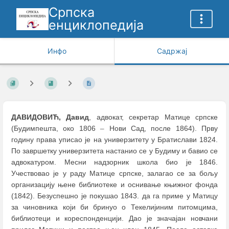
Српска
енциклопедија
Инфо
Садржај
ДАВИДОВИЋ, Давид
, адвокат, секретар Матице српске
(Будимпешта, око 1806
–
Нови Сад, после 1864). Прву
годину права уписао је на универзитету у Братислави 1824.
По завршетку универзитета настанио се у Будиму и бавио се
адвокатуром. Месни надзорник школа био је 1846.
Учествовао је у раду Матице српске, залагао се за бољу
организацију њене библиотеке и оснивање књижног фонда
(1842). Безуспешно je покушао 1843. да га приме у Матицу
за чиновника који би бринуо о Текелијиним питомцима,
библиотеци и кореспонденцији. Дао је значајан новчани