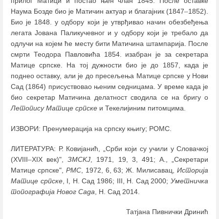
прилог Матици и постао њен члан 1845. После оставке
Наума Бозде био је Матичин актуар и благајник (1847
–
1852).
Био је 1848. у одбору који је утврђивао начин обезбеђења
легата Јована Паликучевног и у одбору који је требало да
одлучи на којем ће месту бити Матичина штампарија. После
смрти Теодора Павловића 1854. изабран је за секретара
Матице српске. На тој дужности био је до 1857, када је
поднео оставку, али је до пресељења Матице српске у Нови
Сад (1864) присуствовао њеним седницама. У време када је
био секретар Матичина делатност сводила се на бригу о
Летопису Матице српске
и Текелијиним питомцима.
ИЗВОРИ: Пренумерација на српску књигу; РОМС.
ЛИТЕРАТУРА: Р. Ковијанић, „Срби који су учили у Словачкој
(XVIII
–
XIX век)",
ЗМСKJ
, 1971, 19, 3, 491; А., „Секретари
Матице српске",
РМС
, 1972, 6, 63; Ж. Милисавац,
Историја
Матице српске
, I, Н. Сад 1986; III, Н. Сад 2000;
Уметничка
топографија Новог Сада
, Н. Сад 2014.
Татјана Пивнички Дринић