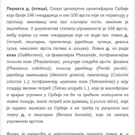
Перната д. (птице).
Скоро целокупна орнитофауна Србије
која броји 246 гнездарица и око 100 врста које се појављују у
пролазу, зимовању или као случајни гости, законом је
заштићена. У различитом степену угрожености је 168 врста,
међу којима су неке гнездарице које се воде као ловна
д.
(тетреб, лештарка, препелица, јаребица, грлица, дивља
гуска, неколико врста патака и шљука). Ловна
д.
из реда
кока
(Galliformes), са фамилијом Phasanide, потфамилијом
пољске коке (Phasianinae), укључује следеће врсте: фазанa
(
Phasianus colchicus
), пољску јаребицу (
Perdix perdix
),
јаребицу камењарку (
Alectoris graeca
), препелицу (
Coturnix
coturnix
L.); потфамилију шумских кока (Tetraoninae) у коју
спадају велики тетреб (
Tetrao urogalis
L.), који је малобројан
и крајње угрожен у Србији па би га требало искључити из
ловне понуде, мали тетреб или ружевац (
Lyrurus tetrix
), који
је одавно ишчезао из Србије и не треба га рачунати као
ловну
д.
и лештарка (
Bonasa bonasia
), која се сматра
угроженом врстом.
Фазан је најчешћа и најпопуларнија перната ловна
д.
у