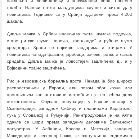
наклоњен и лешинарењу и конзумацији воћа, посебно
грожђа. Наноси штете младунцима крупне и ситне
д.
у
ловиштима. Годишње се у Србији одстрели преко 4.000
шакала.
Дивља мачка у Србији насељава густа шумска подручја,
старе ритске шуме, поречја, „форланде" и рубове шума
средогорја. Храни се највише глодарима и птицама. У
ловиштима напада фазане, јаребице, зечеве, ретко и ланад
срндаћа. Дивља мачка је ловостајем заштићена
д.
, а у
Војводини трајно заштићена.
Рис је евроазијска бореална врста. Некада је био широко
распрострањен у Европи, али ловом због крзна или
прогањањем као штеточине истребљен је на већем делу
потконтинента. Oчуване популације у Европи постоје у
Скандинавији, западном Сибиру и планинама Карпатског
лука у Словачкој и Румунији. Реинтродукован је на Алпе
одакле се шири према западним деловима Балканског
полуострва. У Албанији, Косову и Метохији, западној
Македонији и северној Грчкој је заступљена ендемична