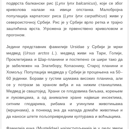
подврста балкански рис (
Lynx lynx balcanicus
), који се због
криволова налази на ивици опстанка. Mалобројна
популација карпатског риса (
Lynx lynx carpathicus
) живи у
североисточној Србији. Рис је у Србији врло ретка и трајно
заштићена врста. Угрожена је првенствено криволовом и
прогоном.
Једини представник фамилије Ursidae у Србији је мрки
медвед (
Ursus arctos L
.). медвед живи на Тари, Голији,
Проклетијама и Шар-планини и постепено се шири тако да
је забележен на Златибору, Копаонику, Старој планини и
Хомољу. Популација медведа у Србији је процењена на 50
–
60 јединки. Борави у густим шумама високих планина, али
се у потрази за храном виђа и на нижим стаништима.
Медвед је сваштојед. Храни се плодовима биљака, корењем
и луковицама, а од анималне хране највише инсектима,
ситним глодарима, рибама и угинулим животињама
(мрцинама), а понекад зна да напада домаће животиње и
да наноси штете пољопривредним културама и воћњацима.
Фамилија куна (Mustelidae) најзаступљенија је у реду звери