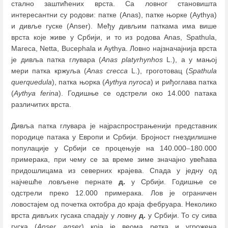
стално заштићених врста. Са ловног становишта
интересантни су родови: патке (Anas), патке њорке (Аythya)
и дивље гуске (Anser). Међу дивљим паткама има више
врста које живе у Србији, и то из родова Anas, Spathula,
Mareca, Netta, Bucephala и Aythya. Ловно најзначајнија врста
је дивља патка глувара (
Anas platyrhynhos
L.), а у мањој
мери патка кржуља (
Anas crecca
L.), гроготовац (
Spathula
querquedula
), патка њорка (
Aythya nyroca
) и риђоглава патка
(
Aythya ferina
). Годишње се одстрели око 14.000 патака
различитих врста.
Дивља патка глувара је најраспрострањенији представник
породице патака у Европи и Србији. Бројност гнездилишне
популације у Србији се процењује на 140.000
–
180.000
примерака, при чему се за време зиме значајно увећава
придошлицама из северних крајева. Спада у једну од
најчешће ловљене пернате
д.
у Србији. Годишње се
одстрели преко 12.000 примерака. Лов је ограничен
ловостајем од почетка октобра до краја фебруара. Неколико
врста дивљих гусака спадају у ловну
д.
у Србији. То су сива
гуска (
Anser anser
) која је веома ретка и угрожена