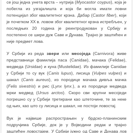
се још једна унета врста
–
нутрија (
Myocastor coypus
), која је
побегла из узгајалишта и која би могла имати ловни
потенцијал због квалитетног крзна. Дабар (
Castor fiber
), који
је почетком ХХ в. ловом због квалитетног крзна истребљен, у
последњих 20 година је реинтродукован у Србију и
постепено се шири дуж Саве и Дунава. Трајно је заштићен и
није предмет лова.
У Србији из реда
звери
или
месоједа
(Carnivora) живе
представници фамилија паса (Canidae), мачака (Felidаe),
медведа (Ursidae) и куна (Mustelidae). Из фамилије Canidae
у Србији то су вук (
Canis lupus
), лисица (
Vulpes vulpes
) и
шакал (
Canis aureus
), из породице мачака дивља мачка
(
Felis sivestris
) и рис (
Lynx lynx
.), а из породице медведа
мрки медвед (
Ursus arctos
). Скоро сви крупни месоједи
погрешно су у Србији третирани као штеточине, те за неке
од њих, као што су лисица и шакал, не постоји ловостај.
Вук је највише распрострањен у брдско-планинским
подручјима Србије, док је у Војводини редак и трајно
заштићен ловостајем. У Србији јужно од Саве и Дунава лов