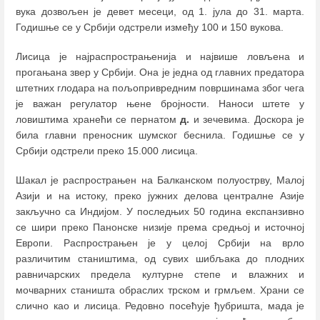
вука дозвољен је девет месеци, од 1. јула до 31. марта.
Годишње се у Србији одстрели између 100 и 150 вукова.
Лисица је најраспрострањенија и највише ловљена и
прогањана звер у Србији. Она је једна од главних предатора
штетних глодара на пољопривредним површинама због чега
је важан регулатор њене бројности. Наноси штете у
ловиштима хранећи се пернатом
д.
и зечевима. Доскора је
била главни преносник шумског беснила. Годишње се у
Србији одстрели преко 15.000 лисица.
Шакал је распрострањен на Балканском полуострву, Малој
Азији и на истоку, преко јужних делова централне Азије
закључно са Индијом. У последњих 50 година експанзивно
се шири преко Панонске низије према средњој и источној
Европи. Распрострањен је у целој Србији на врло
различитим стаништима, од сувих шибљака до плодних
равничарских предела културне степе и влажних и
мочварних станишта обраслих трском и грмљем. Храни се
слично као и лисица. Редовно посећује ђубришта, мада је