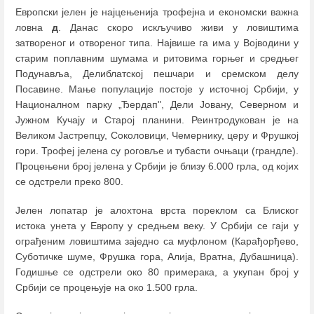
Европски јелен је најцењенија трофејна и економски важна
ловна
д
. Данас скоро искључиво живи у ловиштима
затвореног и отвореног типа. Највише га има у Војводини у
старим поплавним шумама и ритовима горњег и средњег
Подунавља, Делиблатској пешчари и сремском делу
Посавине. Мање популације постоје у источној Србији, у
Националном парку „Ђердап", Дели Јовану, Северном и
Јужном Кучају и Старој планини. Реинтродукован је на
Великом Јастрепцу, Соколовици, Чемернику, церу и Фрушкој
гори. Трофеј јелена су роговље и тубасти очњаци (грандле).
Процењени број јелена у Србији је близу 6.000 грла, од којих
се одстрели преко 800.
Јелен лопатар је алохтона врста пореклом са Блиског
истока унета у Европу у средњем веку. У Србији се гаји у
ограђеним ловиштима заједно са муфлоном (Карађорђево,
Суботичке шуме, Фрушка гора, Алија, Вратна, Дубашница).
Годишње се одстрели око 80 примерака, а укупан број у
Србији се процењује на око 1.500 грла.