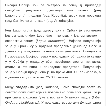
Сисари Србије који се сматрају за ловну
д.
припадају
следећим редовима: двозупци или зечеви (ред
Lagomorpha), глодари (ред Rodentia), звери или месоједи
(ред Carnivora) и папкари (ред Artiodactyla).
Ред Lagomorpha (
ред двозупци
) у Србији је заступљен
једном фамилијом Leporidae
–
зечеви, и једном врстом
–
европским зецом (
Lepus europaeus
). Највеће популације
зеца у Србији су у брдским пределима јужно од Саве и
Дунава и у појединим равничарским деловима Војводине и
Поморавља. Бројност зеца у последњих 30 година је свугде
у у Србији у опадању због повећаног ловног притиска,
смањења станишта и природних предатора. Популација
зеца у Србији процењена је на преко 400.000 примерака, а
годишње се одстрели око 25.000 зечева.
Међу
глодарима
(ред Rodentia) нема значајне врсте за
ловство осим оних које се повремено лове због крзна. То je
пре свега алохтона (унета врста)
–
бизамски пацов (
Fiber
Ondatra zibethicus L
.). У последње време дуж Дунава шири