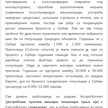
претварaњем у пољопривредне површине под
монокултурама, пратећим агротехничким мерама
(савремена пољопривредна механизација, употреба
хемијских средстава), паљењем стрништа и летине, као и
прекомерним ловом, постаje све ређа са тенденцијом
даљег смањења бројности у Србији. Лов на ову птицу
требало би драстично ограничити или временски забранити
како би се популација природно обновила. Годишње се у
Србији одстрели између 1.000 и 1.500 примерака.
Препелица (
Coturnix coturnix
) је мала перната
д.
чија се
бројност у Србији годинама смањује. Као и код пољске
јаребице слични фактори довели су до смањења
популације. Овде је нарочито значајан повећани ловни
притисак. Годишње се одстрели између 20.000 и 30.000
препелица, претежно миграторних популација из средње
Европе, док се бројност гнездилишне популације у Србији
процењује на 8.000
–
12.000 парова.
Све дневне грабљивице из редова Accipitriformes
(
јастребови
,
орлови
,
мишари
,
лешинари
,
луње
,
еје
) и
Falconiformes (
соколови
), као и ноћне грабљивице из реда