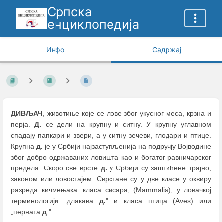
Српска
енциклопедија
Инфо
Садржај
ДИВЉАЧ
, животиње које се лове због укусног меса, крзна и
перја.
Д.
се дели на крупну и ситну. У крупну углавном
спадају папкари и звери, а у ситну зечеви, глодари и птице.
Крупна
д.
је у Србији најзаступљенија на подручју Војводине
због добро одржаваних ловишта као и богатог равничарског
предела. Скоро све врсте
д.
у Србији су заштићене трајно,
законом или ловостајем. Сврстане су у две класе у оквиру
разреда кичмењака: класа сисара, (Mammalia), у ловачкој
терминологији „длакава
д.
" и класа птица (Aves) или
„перната
д
."