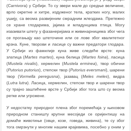
(Carnivora) у Србији. То су звери мале до средње величине,
врло окретне и хитре, издуженог тела, кратких ногу, малих
ушију, са веома развијеним смрадним жлездама. Претежно
се хране глодарима, јајима и младунцима птица. Могу
изазивати штету у фазанеријама и живинарницима због чега
се прогањају као штеточине или се лове због квалитетног
крзна. Куне, творови и ласице су важни предатори глодара.
У Србији из фамилије куна живе следеће врсте: куна
златица (
Martes martes
), куна белица (
Martes foina
), ласица
(
Mustela nivalis
), хермелин (
Mustela erminea
), твор обични
(
Putorius putorius
), степски твор (
Putorius eversmani
), шарени
твор (
Vormella peregusna
), јазавац (
Meles meles
), видра
(
Lutra lutra
). Ласица, хермелин, степски твор и шарени твор
су трајно заштићене врсте у Србији због тога што су веома
ретке или угрожене.
У недостатку прирoдног плена због поремећаја у њиховом
природном станишту крупни месоједи се оријентишу на
домаће животиње (овце, козе, говеда, живина), те су због
тога омрзнути у многим нашим крајевима, посебно у оним у