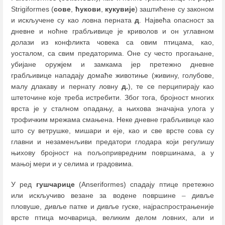
Strigiformes (
сове
,
ћукови
,
кукувије
) заштићене су законом
и искључене су као ловна перната
д
. Највећа опасност за
дневне и ноћне грабљивице је криволов и он углавном
долази из конфликта човека са овим птицама, као,
уосталом, са свим предаторима. Оне су често прогањане,
убијане оружјем и замкама јер претежно дневне
грабљивице нападају домаће животиње (живину, голубове,
малу длакаву и пернату ловну
д.
), те се перципирају као
штеточине које треба истребити. Због тога, бројност многих
врста је у сталном опадању, а њихова значајна улога у
трофичким мрежама смањена. Неке дневне грабљивице као
што су ветрушке, мишари и еје, као и све врсте сова су
главни и незаменљиви предатори глодара који регулишу
њихову бројност на пољопривредним површинама, а у
мањој мери и у селима и градовима.
У ред
гушчарице
(Anseriformes) спадају птице претежно
или искључиво везане за водене површине
–
дивље
пловуше, дивље патке и дивље гуске, најраспрострањеније
врсте птица мочварица, великим делом ловних, али и