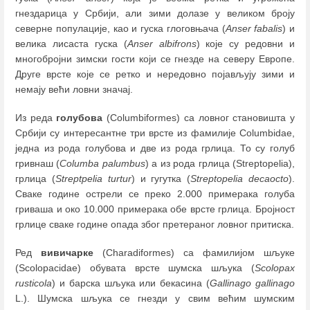
гнездарица у Србији, али зими долазе у великом броју
северне популације, као и гуска глоговњача (
Anser fabalis
) и
велика лисаста гуска (
Anser albifrons
) које су редовни и
многобројни зимски гости који се гнезде на северу Европе.
Друге врсте које се ретко и нередовно појављују зими и
немају већи ловни значај.
Из реда
голубова
(Columbiformes) са ловног становишта у
Србији су интересантне три врсте из фамилије Columbidae,
једна из рода голубова и две из рода грлица. То су голуб
гривнаш (
Columba palumbus
) а из рода грлица (Streptopelia),
грлица (
Streptpelia turtur
) и гугутка (
Streptopelia decaocto
).
Сваке године острели се преко 2.000 примерака голуба
гриваша и око 10.000 примерака обе врсте грлица. Бројност
грлице сваке године опада због претераног ловног притиска.
Ред
вивичарке
(Charаdiformes) са фамилијом шљуке
(Scolopacidae) обувата врсте шумска шљука (
Scolopax
rusticola
) и барска шљука или бекасина (
Gallinago gallinago
L.). Шумска шљука се гнезди у свим већим шумским