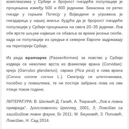
комплексима у Србији и бројност гнездеће популације је
процењена између 500 и 800 јединики. Бекасина се ретко
гнезди у горњем Потисју у Војводини и угрожена је
гнездарица у нашој земљи будући да је бројност гнездеће
популације у Србији процењена на свега 20
–
35 јединки. Лов
обе врсте шљуке највише се обавља за време јесење сеобе,
када се популације из средње и северне Европе задржавају
на територији Србије.
Из реда
врапчарке
(Passeriformes) за ловство у Србији
издваја се неколико врста из фамилије врана (Corvidae):
креја (
Garrulus glandarius
), сврака (
Pica pica
) и сива врана
(
Corvus corone cornиx
L.). Сматрају се штеточинама,
посебно у ловиштима, те не постоји забрана лова на ове
птице током године.
ЛИТЕРАТУРА: В. Шелмић Д. Гачић, А. Ћеранић, „Лов и ловна
привреда",
Југословенски преглед
, 2001, 3;
Ловство са
заштитом ловне фауне
, Бг 2011; М. Беуковић, З. Поповић,
Ловство
, Н. Сад 2014.