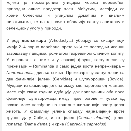
којима је несмотреним утицајем човека поремећен
природни однос предатор
–
плен. Међутим, месоједи се
хране болесним и угинулим домаћим и дивљим
животињама, те на тај начин обављају важну санитарну и
селекциону улогу у природи,
У ред
двопапкара
(Artiodactyla) убрајају се сисари који
имају 2
–
4 парно поређана прста чији се последњи чланци
завршавају папцима, рожнатом творевином сличном копиту.
У европској, а тиме и у српској фауни, заступљени су
преживари
–
Ruminantia и само једна врста непреживара
–
Nonruminantia
, дивља свиња. Преживари су заступљени са
две фамилије: јелени (Cervidae) и шупљорошци (Bovide).
Мужјаци из фамилије јелена имају тзв. парогове од коштане
масе које сваке године одбацују, док припадници оба пола
фамилије шупљoрожаца имају прве рогове
–
туљке од
рожне масе насађене на коштане шиљке који расту целог
живота. У фамилију јелена спадају најзначајније врсте
крупне
д.
у Србији, и то: јелен (
Cervus elaphus
), јелен
лопатар (
Dama dama
) и срна (
Capreolus capreolus
).