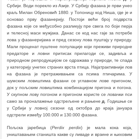
Србији. Води порекло из Азије. У Србију фазана је први унео
краљ Милан Обреновић 1880. у Топоницу код Ниша, где је и
основао прву фазанерију. Постоји већи број подврста
фазана које се међусобно разликују пре свега по боји перја
и телесној маси мужјака. Данас се код нас гаје за потребе
лова у фазанеријама и пред сезону лова пуштају у природу.
Мали проценат пуштене популације који преживи природне
предаторе и ловни притисак прилагоди се, задивља и
природном репродукцијом се одражава у природи, те спада
у категорију унетих страних врста птица. Најатрактивнији лов
на фазана је претраживањем са псима птичарима. У
шумским ловиштима фазани се углавном лове пригоном,
док у пољским ловиштима комбинацијом пригона и погона.
У скупном лову погоном и пригоном користе се ловачки пси
само за проналажење одстрељене и рањене
д
. Годишње се
у Србији у ловној сезони од октобра до краја јануара
одстрели између 100.000 и 130.000 фазана.
Пољска јаребица (
Perdix perdix
) je мала кока која,
уништавањем станишта какве су ливаде и врзине и њиховим