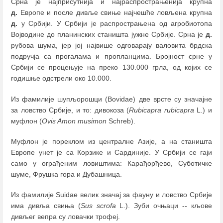
Срна је најприсутнија и најраспрострањенија крупна
д.
Европе и после дивље свиње најчешће ловљена крупна
д.
у Србији. У Србији је распрострањена од агробиотопа
Војводине до планинских станишта јужне Србије. Срна је
д.
рубова шума, јер јој највише одговарају валовита брдска
подручја са прогалама и пропланцима. Бројност срне у
Србији се процењује на преко 130.000 грла, од којих се
годишње одстрели око 10.000.
Из фамилије шупљорошци (Bovidae) две врсте су значајне
за ловство Србије, и то: дивокоза (
Rubicapra rubicapra
L.) и
муфлон (
Ovis Amon musimon
Schreb).
Муфлон је пореклом из централне Азије, а на станишта
Европе унет је са Корзике и Сардиније. У Србији се гаји
само у ограђеним ловиштима: Карађорђево, Суботичке
шуме, Фрушка гора и Дубашница.
Из фамилије Suidae велик значај за фауну и ловство Србије
има дивља свиња (
Sus scrofa
L.). Зуби очњаци -- кљове
дивљег вепра су ловачки трофеј.