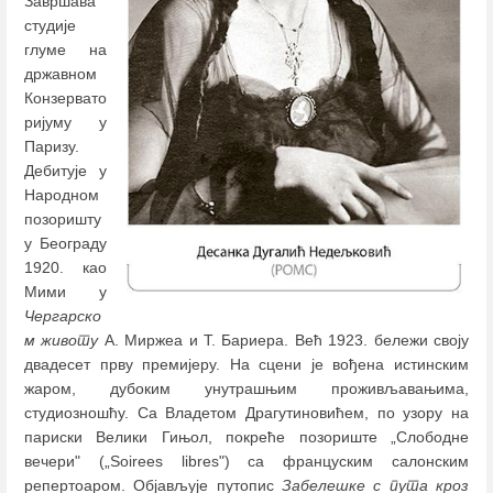
Завршава
студије
глуме на
државном
Конзервато
ријуму у
Паризу.
Дебитује у
Народном
позоришту
у Београду
1920. као
Мими у
Чергарско
м животу
А. Миржеа и Т. Бариера. Већ 1923. бележи своју
двадесет прву премијеру. На сцени је вођена истинским
жаром, дубоким унутрашњим проживљавањима,
студиозношћу. Са Владетом Драгутиновићем, по узору на
париски Велики Гињол, покреће позориште „Слободне
вечери" („Soirees libres") са француским салонским
репертоаром. Објављује путопис
Забелешке с пута кроз