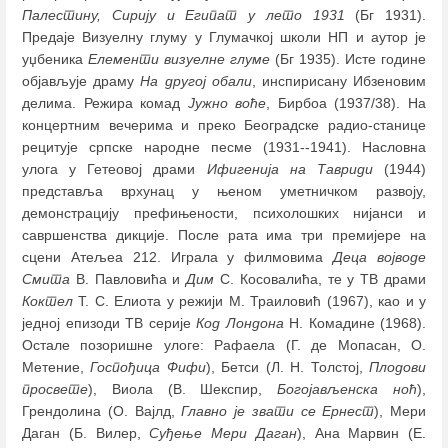
Палестину, Сирију и Египат у лето 1931
(Бг 1931).
Предаје Визуелну глуму у Глумачкој школи НП и аутор је
уџбеника
Елементи визуелне глуме
(Бг 1935). Исте године
објављује драму
На другој обали
, инспирисану Ибзеновим
делима. Режира комад
Јужно воће
, Бирбоа (1937/38). На
концертним вечерима и преко Београдске радио-станице
рецитује српске народне песме (1931--1941). Насловна
улога у Гетеовој драми
Ифигенија на Тавриди
(1944)
представља врхунац у њеном уметничком развоју,
демонстрацију префињености, психолошких нијанси и
савршенства дикције. После рата има три премијере на
сцени Атељеа 212. Играла у филмовима
Деца војводе
Смита
В. Павловића и
Дим
С. Косовалића, те у ТВ драми
Коктел
Т. С. Елиота у режији М. Траиловић (1967), као и у
једној епизоди ТВ серије
Код Лондона
Н. Комадине (1968).
Остале позоришне улоге: Рафаела (Г. де Мопасан, О.
Метение,
Госпођица Фифи
), Бетси (Л. Н. Толстој,
Плодови
просвете
), Виола (В. Шекспир,
Богојављенска ноћ
),
Грендолина (О. Вајлд,
Главно је звати се Ернест
), Мери
Даган (Б. Вилер,
Суђење Мери Даган
), Ана Марвин (Е.