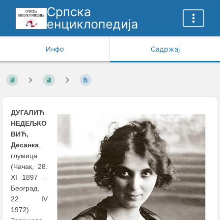
Српска
енциклопедија
Инфо
Садржај
ДУГАЛИЋ
НЕДЕЉКО
ВИЋ,
Десанка
,
глумица
(Чачак, 28.
XI 1897 --
Београд,
22. IV
1972).