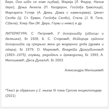
Берк,
Оно што се зове љубав
), Марија (Л. Федор,
Налив
перо
), Доња Анхела (П. Калдерон,
Госпођа ђаволица
),
Маргарита Готије (А. Дима,
Дама с камелијама
), Џенет
Селби (Џ. Ст. Ервин,
Госпођа Селби
), Стела (Ј. В. Гете,
Стела
), Клер Лан (М. Дира,
Глуви и неми
) и др.
ЛИТЕРАТУРА: С. Петровић,
У позоришту (утисци и
белешке)
, Бг 1928; Б. С. Стојковић,
Историја српског
позоришта од средњег века до модерног доба (драма и
опера)
, Бг 1979; О. Марковић,
Владета Драгутиновић
(1893--1975), глумац, редитељ и преводилац
, Бг 1993; А.
Милошевић,
Деса Дугалић
, Бг 2003.
Александра Милошевић
*Текст је објављен у 2. књизи III тома Српске енциклопедије
(2021)
Enter