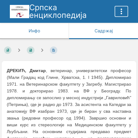
Српска
енциклопедија
Инфо
Садржај
ДРЕКИЋ, Дмитар
, ветеринар, универзитетски професор
(Мали Градац код Глине, Хрватска, 1. I 1945). Дипломирао
1971. на Ветеринарском факултету у Загребу. Магистрирао
1978. и докторирао 1983. на ВФ у Београду. По
дипломирању се запослио у месној индустрији „Гавриловић"
(Петриња), где је радио до 1973. За асистента на Катедри за
анатомију ВФ изабран 1973, где је биран у сва наставна
звања (редовни професор од 1994). Завршио основни и
виши курс из стереологије на Медицинском факултету у
Љубљани. На основним студијама предавао предмет