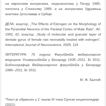
на европским конгресима, неуроанатома у Печују 1985,
патолога у Стокхолму 1989. и на конгресима Удружења
анатома Југославије и Србије.
ДЕЛА: коаутор, „The Effects of Estrogen on the Morphology of
the Pyramidal Neurons of the Parietal Cortex of Male Rats",
AV
,
1992, 42; коаутор, „Study of molecular and granular layer of
dentate gyrus of female rats neonatally treated with estrogen",
International Journal of Neuroscience
, 2009, 119.
ЛИТЕРАТУРА:
75 година Факултета ветеринарске
медицине Универзитета у Београду 1936--2011
, Бг 2011;
Библиографија Ветеринарског факултета у Београду
1986--2011
, Бг 2011.
М. Ж. Балтић
*Текст је објављен у 2. књизи III тома Српске енциклопедије
(2021)