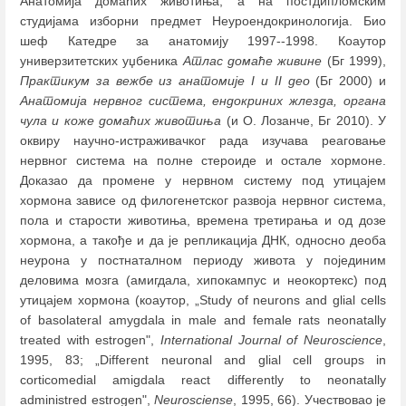
Анатомија домаћих животиња, а на постдипломским
студијама изборни предмет Неуроендокринологија. Био
шеф Катедре за анатомију 1997--1998. Коаутор
универзитетских уџбеника
Атлас домаће живине
(Бг 1999),
Практикум за вежбе из анатомије I и II део
(Бг 2000) и
Анатомија нервног система, ендокриних жлезда, органа
чула и коже домаћих животиња
(и О. Лозанче, Бг 2010). У
оквиру научно-истраживачког рада изучава реаговање
нервног система на полне стероиде и остале хормонe.
Доказао да промене у нервном систему под утицајем
хормона зависе од филогенетског развоја нервног система,
пола и старости животиња, времена третирања и од дозе
хормона, а такође и да је репликација ДНК, односно деоба
неурона у постнаталном периоду живота у појединим
деловима мозга (амигдала, хипокампус и неокортекс) под
утицајем хормона (коаутор, „Study of neurons and glial cells
of basolateral amygdala in male and female rats neonatally
treated with estrogen",
International Journal of Neuroscience
,
1995, 83; „Different neuronal and glial cell groups in
corticomedial amigdala react differently to neonatally
administred estrogen",
Neurosciense
, 1995, 66). Учествовао је