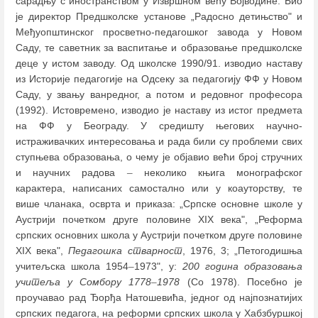
сарадњу с иностранством у Извршном већу Војводине. Био
је директор Предшколске установе „Радосно детињство" и
Међуопштинског просветно-педагошког завода у Новом
Саду, те саветник за васпитање и образовање предшколске
деце у истом заводу. Од школске 1990/91. изводио наставу
из Историје педагогије на Одсеку за педагогију ФФ у Новом
Саду, у звању ванредног, а потом и редовног професора
(1992). Истовремено, изводио је наставу из истог предмета
на ФФ у Београду. У средишту његових научно-
истраживачких интересовања и рада били су проблеми свих
ступњева образовања, о чему је објавио већи број стручних
и научних радова
–
неколико књига монографског
карактера, написаних самостално или у коауторству, те
више чланака, осврта и приказа: „Српске основне школе у
Аустрији почетком друге половине XIX века", „Реформа
српских основних школа у Аустрији почетком друге половине
XIX века",
Педагошка стварност
, 1976, 3; „Петогодишња
учитељска школа 1954
–
1973", у:
200 година образовања
учитеља у Сомбору 1778
–
1978
(Со 1978). Посебно је
проучавао рад Ђорђа Натошевића, једног од најпознатијих
српских педагога, на реформи српских школа у Хабзбуршкој