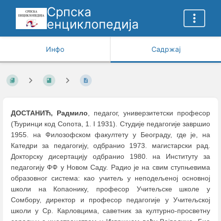
Српска
енциклопедија
Инфо
Садржај
ДОСТАНИЋ, Радмило
, педагог, универзитетски професор
(Ђуринци код Сопота, 1. I 1931). Студије педагогије завршио
1955. на Филозофском факултету у Београду, где је, на
Катедри за педагогију, одбранио 1973. магистарски рад.
Докторску дисертацију одбранио 1980. на Институту за
педагогију ФФ у Новом Саду. Радио је на свим ступњевима
образовног система: као учитељ у неподељеној основној
школи на Копаонику, професор Учитељске школе у
Сомбору, директор и професор педагогије у Учитељској
школи у Ср. Карловцима, саветник за културно-просветну