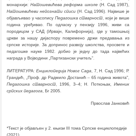
монархији:
Натошевићева реформа школе
(Н. Сад 1987),
Натошевићеви непознати списи
(Н. Сад 1996). Највише је
објављивао у часопису
Педагошка стварност
, који је више
година уређивао. По одласку у пензију 1996, живи са
породицом у САД (Ирвајн, Калифорнија), где у тамошњој
цркви за нашу дијаспору повремено држи предавања из
српске историје. За допринос развоју школства, просвете и
педагошке науке 1982. добио је једну до тада највећих
награда у Војводини „Партизански учитељ".
ЛИТЕРАТУРА:
Енциклопедија Новог Сада
, 7, Н. Сад 1996; Р.
Грандић, „Проф. др Радмило Достанић
–
65 година живота",
Педагошка стварност
, 1996, 3
–
4; Н. Поткоњак,
Именик
српских педагога
, Бг 2005.
Првослав Јанковић
*Текст је објављен у 2. књизи III тома Српске енциклопедије
(2021)