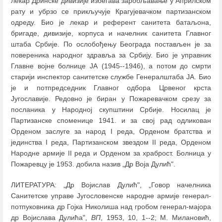
лекар Дринске дивизије избегава заробљавање у Априлском
рату и убрзо се прикључује Крагујевачком партизанском
одреду. Био је лекар и референт санитета батаљона,
бригаде, дивизије, корпуса и начелник санитета Главног
штаба Србије. По ослобођењу Београда постављен је за
повереника народног здравља за Србију. Био је управник
Главне војне болнице ЈА (1945--1946), а потом до смрти
старији инспектор санитетске службе Генералштаба ЈА. Био
је и потпредседник Главног одбора Црвеног крста
Југославије. Редовно је биран у Пожаревачком срезу за
посланика у Народној скупштини Србије. Носилац је
Партизанске споменице 1941. и за свој рад одликован
Орденом заслуге за народ I реда, Орденом братства и
јединства I реда, Партизанском звездом II реда, Орденом
Народне армије II реда и Орденом за храброст. Болница у
Пожаревцу је 1953. добила назив „Др Воја Дулић".
ЛИТЕРАТУРА: „Др Војислав Дулић", „Говор начелника
Санитетске управе Југословенске народне армије генерал-
потпуковника др Гојка Николиша над гробом генерал-мајора
др Војислава Дулића",
ВП
, 1953, 10, 1--2; М. Милановић,