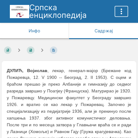
Српска
енциклопедија
Инфо
Садржај
ДУЛИЋ, Војислав
, лекар, генерал-мајор (Брежане код
Пожаревца, 12. V 1900 -- Београд, 2. II 1953). С оцем и
браћом прешао је преко Албаније и гимназију до седмог
разреда завршио у Поатјеу (Француска). Матурирао је 1920.
у Пожаревцу. Медицински факултет у Београду завршио
1926. и вратио се као лекар у Пожаревац. Започео је
специјализацију из педијатрије 1936, али је прекинуо после
хапшења 1937. због активног комунистичког деловања.
После три и по месеца затвора у Главњачи враћа се и ради
у Лазници (Хомоље) и Равном Гају (Гружа крагујевачка). Као