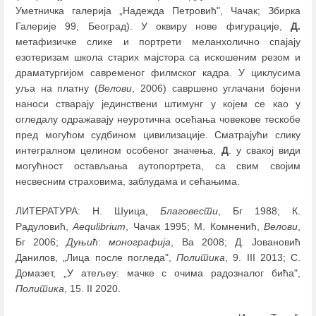
Уметничкa галеријa „Надежда Петровић", Чачак; Збирка
Галерије 99, Београд). У оквиру нове фигурације,
Д.
метафизичке слике и портрети меланхолично спајају
езотеризам школа старих мајстора са искошеним резом и
драматургијом савременог филмског кадра. У циклусима
уља на платну (
Велови
, 2006) савршено углачани бојени
наноси стварају јединствени штимунг у којем се као у
огледалу одражавају неуротична осећања човекове тескобе
пред могућом судбином цивилизације. Сматрајући слику
интегралном целином особеног значења,
Д
. у свакој види
могућност остављања аутопортрета, са свим својим
несвесним страховима, заблудама и сећањима.
ЛИТЕРАТУРА: Н. Шуица,
Благовести
, Бг 1988; К.
Радуловић,
Аеqulibrium
, Чачак 1995; М. Комненић,
Велови
,
Бг 2006;
Дуњић
:
монографија
, Ва 2008; Д. Јовановић
Данилов, „Лица после погледа",
Политика
, 9. III 2013; С.
Домазет, „У атељеу: мачке с очима радозналог бића",
Политика
, 15. II 2020.