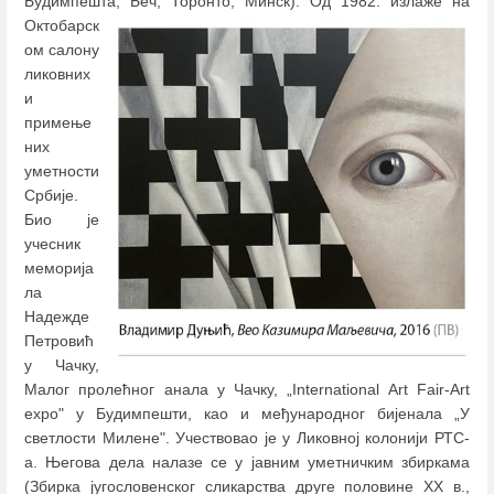
Будимпешта, Беч, Торонто, Минск).
Од 1982. излаже на
Октобарск
ом салону
ликовних
и
примење
них
уметности
Србије.
Био је
учесник
меморија
ла
Надежде
Петровић
у Чачку,
Малог пролећног анала у Чачку, „International Art Fair-Art
expo" у Будимпешти, као и међународног бијенала „У
светлости Милене". Учествовао је у Ликовној колонији РТС-
а. Његова дела налазе се у јавним уметничким збиркама
(Збирка југословенског сликарства друге половине XX в.,