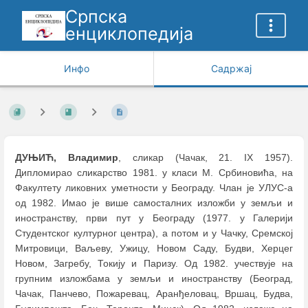
Српска
енциклопедија
Инфо
Садржај
ДУЊИЋ, Владимир
, сликар (Чачак, 21. IX 1957).
Дипломирао сликарство 1981. у класи М. Србиновића, на
Факултету ликовних уметности у Београду. Члан је УЛУС-а
од 1982. Имао је више самосталних изложби у земљи и
иностранству, први пут у Београду (1977. у Галерији
Студентског културног центра), а потом и у Чачку, Сремској
Митровици, Ваљеву, Ужицу, Новом Саду, Будви, Херцег
Новом, Загребу, Токију и Паризу. Од 1982. учествује на
групним изложбама у земљи и иностранству (Београд,
Чачaк, Панчево, Пожаревац, Аранђеловац, Вршац, Будва,