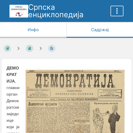
Српска
енциклопедија
Инфо
Садржај
ДЕМО
КРАТ
ИЈА
,
главни
орган
Демок
ратске
заједн
ице
који је