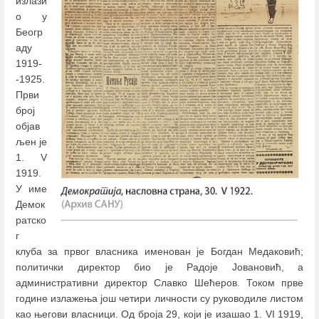
излази
о у
Беогр
аду
1919-
-1925.
Први
број
објав
љен је
1. V
1919.
У име
Демок
ратско
г
клуба за првог власника именован је Богдан Медаковић;
политички директор био је Радоје Јовановић, а
административни директор Славко Шећеров. Током прве
године излажења још четири личности су руководиле листом
као његови власници. Од броја 29, који је изашао 1. VI 1919,