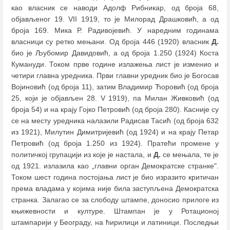
као власник се наводи Адолф Рибникар, од броја 68,
објављеног 19. VII 1919, то је Милорад Драшковић, а од
броја 169. Мика Р. Радивојевић. У наредним годинама
власници су ретко мењани. Од броја 446 (1920) власник
Д.
био је Љубомир Давидовић, а од броја 1.250 (1924) Коста
Кумануди. Током прве године излажења лист је изменио и
четири главна уредника. Први главни уредник био је Богосав
Војиновић (од броја 11), затим Владимир Ћоровић (од броја
25, који је објављен 28. V 1919), па Милан Живковић (од
броја 54) и на крају Гојко Петровић (од броја 280). Касније су
се на месту уредника налазили Радисав Тасић (од броја 632
из 1921), Милутин Димитријевић (од 1924) и на крају Петар
Петровић (од броја 1.250 из 1924). Пратећи промене у
политичкој групацији из које је настала, и
Д.
се мењала, те је
од 1921. излазила као „главни орган Демократске странке".
Током шест година постојања лист је био изразито критичан
према владама у којима није била заступљена Демократска
странка. Залагао се за слободу штампе, доносио прилоге из
књижевности и културе. Штампан је у Ротационој
штампарији у Београду, на ћирилици и латиници. Последњи