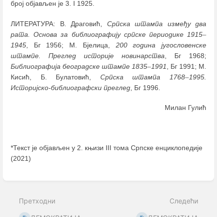
број објављен је 3. I 1925.
ЛИТЕРАТУРА: В. Драговић,
Српска штампа између два
рата. Основа за библиографију српске периодике 1915
–
1945
, Бг 1956; М. Бјелица,
200 година југословенске
штампе. Преглед историје новинарства
, Бг 1968;
Библиографија београдске штампе 1835
–
1991
, Бг 1991; М.
Кисић, Б. Булатовић,
Српска штампа 1768
–
1995.
Историјско-библиографски преглед
, Бг 1996.
Милан Гулић
*Текст је објављен у 2. књизи III тома Српске енциклопедије
(2021)
Enter
section
select
Претходни
Следећи
mode