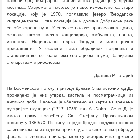
највећи број неаграрног становништва радио је у другим
местима. Савремено насеље је ново, измештено са старе
локације, коју је 1970. поплавило језеро Ђердапске
хидроцентрале. Нова локација је у долини Добранске реке
са обе стране пута. У селу се налазе православна црква,
основна школа, месна канцеларија, амбуланта, пошта,
испостава Националног парка Ђердап и мало речно
пристаниште. У околини нема обрадивих површина и
становништво се бави експлоатацијом шума, бачијским
сточарством и риболовом.
Драгица Р. Гатарић
На Босманском потоку, притоци Дунава 3 км источно од
Д.
,
пронађено је низ утврда, кастела и посматрачница из
античког доба. Насеље је убележено на карти из времена
аустријске окупације (1717
–
1739) као Alt-Dobro. Село
Д.
је
имало цркву посвећену Св. Стефану Првовенчаном
подигнуту 1869/70. По типу је једнобродне подужне основе
са звоником на западном прочељу, а по спољашњој обради
фасада и звоника припада моделу истористичке црквене