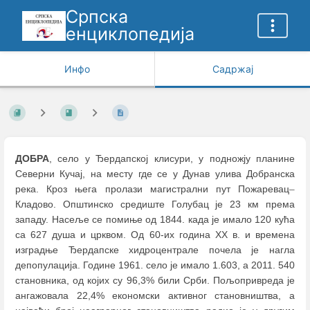
Српска
енциклопедија
Инфо
Садржај
ДОБРА
, село у Ђердапској клисури, у подножју планине
Северни Кучај, на месту где се у Дунав улива Добранска
река. Кроз њега пролази магистрални пут Пожаревац
–
Кладово. Општинско средиште Голубац је 23 км према
западу. Насеље се помиње од 1844. када је имало 120 кућа
са 627 душа и црквом. Од 60-их година XX в. и времена
изградње Ђердапске хидроцентрале почела је нагла
депопулација. Године 1961. село је имало 1.603, а 2011. 540
становника, од којих су 96,3% били Срби. Пољопривреда је
ангажовала 22,4% економски активног становништва, а