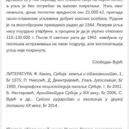
а угаљ је био потребан за њихово покретање. Угaљ овог
лежишта, доње топлотне вредности око 21.000 kJ, припада
гасно-пламеним угљевима добрих коксних особина. Рудник
је са многобројним прекидима радио до 1944. Резерве угља
нису поуздано утврђене, а процена је да је укупно откопано
110
–
130.000 т. После II светског рата до 1962. извођена су
геолошка истраживања на овом подручју, али експлоатација
угља није покренута.
Слободан Вујић
ЛИТЕРАТУРА: Ф. Каниц,
Србија: земља и становништво
, 1,
Бг 1975; П. Николић, Д. Димитријевић,
Угаљ Југославије
, Бг
1990;
Географска енциклопедија насеља Србије
, I, Бг 2001.
Б. Несторовић,
Архитектура Србије у XIX веку
, Бг 2006; С.
Вујић и др.,
Српско рударство и геологија у другој
половини ХХ века
, Бг 2014.