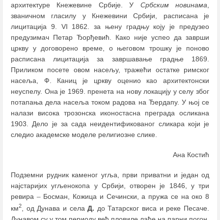
архитектуре Кнежевине Србије. У
Србским новинама
,
званичном гласилу у Кнежевини Србији, расписана је
лицитација 9. VI 1862. за њену градњу коју је предузео
предузимач Петар Ђорђевић. Како није успео да заврши
цркву у договорено време, о његовом трошку је поново
расписана лицитација за завршавање градње 1869.
Приликом посете овом насељу, тражећи остатке римског
насеља, Ф. Каниц је цркву оценио као архитектонски
неуспелу. Она је 1969. пренета на нову локацију у селу због
потапања дела насеља током радова на Ђердапу. У њој се
налази висока трозонска иконостасна преграда осликана
1903. Дело је за сада неидентификованог сликара који је
следио академске моделе религиозне слике.
Ана Костић
Подземни рудник каменог угља, први приватни и један од
најстаријих угљенокопа у Србији, отворен је 1846, у три
ревира
–
Босман, Кожица и Сечински, а пружа се на око 8
2
км
, од Дунава и села
Д.
до Татарског виса и реке Песаче.
Дунавом су у том периоду већ пловиле лађе на парни погон,