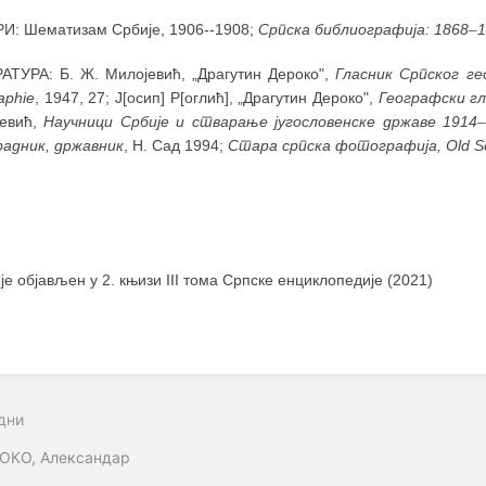
И: Шематизам Србије, 1906--1908;
Српска библиографија: 1868
–
1
АТУРА: Б. Ж. Милојевић, „Драгутин Дероко",
Гласник Српског гео
aphie
, 1947, 27; Ј[осип] Р[оглић], „Драгутин Дероко",
Географски гла
чевић,
Научници Србије и стварање југословенске државе 1914
радник, државник
, Н. Сад 1994;
Стара српска фотографија, Old Se
 је објављен у 2. књизи III тома Српске енциклопедије (2021)
дни
ОКО, Александар