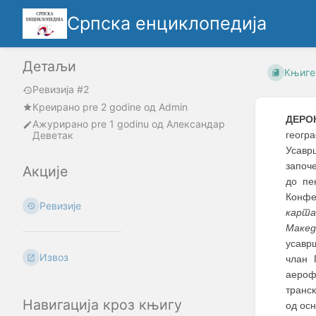
Српска енциклопедија
Детаљи
Књиге
Ревизија #2
Креирано
pre 2 godine
oд
Admin
ДЕРОК
Ажурирано
pre 1 godinu
од
Александар
Деветак
геогра
Усавр
започе
Акције
до пе
Конфе
Ревизије
карта
Макед
усавр
Извоз
члан 
аероф
транск
Навигација кроз књигу
од ос