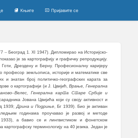
це
Књиге
Пријавите се
877
–
Београд 1. XI 1947). Дипломирао на Историјско-
оказао је за картографију и графичку репродукцију.
, Готи, Дрездену и Берну. Професионалну каријеру
 као професор земљописа, историје и математике све
х и знатан број политичко-географских карата за
дове о картографији (и Ј. Цвијић,
Врање,
Генерална
аново
–
Велес, Генерална карта Старе Србије и
сарадника Јована Цвијића који су своју активност и
ад 1939;
Дрина и Подриње
, Бг 1939). Био је активан
следњим годинама проучавао је развој и методе
 1933), а бавио се и лингвистиком и фонетском
а картографску терминологију на 40 језика. Један је