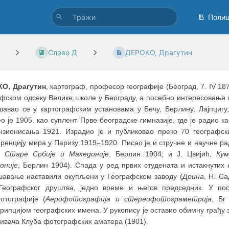
Поли
Слово Д
ДЕРОКО, Драгутин
О, Драгутин
, картограф, професор географије (Београд, 7. IV 1
фском одсеку Велике школе у Београду, а посебно интересовање п
шавао се у картографским установама у Бечу, Берлину, Лајпцигу
о је 1905. као суплент Прве београдске гимназије, где је радио
нзионисања 1921. Израдио је и публиковао преко 70 географски
ренцију мира у Паризу 1919
–
1920. Писао је и стручне и научне ра
 Старе Србије и Македоније
, Берлин 1904; и Ј. Цвијић,
Кум
оније
, Берлин 1904). Спада у ред првих студената и истакнутих 
шавање наставили окупљени у Географском заводу (
Дрина
, Н. С
Географског друштва, једно време и његов председник. У по
отографије (
Аерофотографија и стереофотограметрија
, Бг
рипцијом географских имена. У рукопису је оставио обимну грађу з
нивача Клуба фотографских аматера (1901).