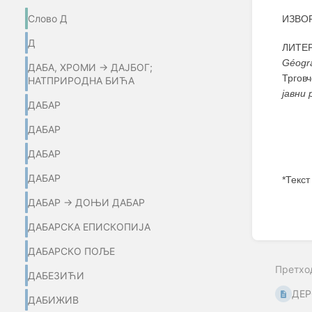
Слово Д
ИЗВОР
Д
ЛИТЕР
Géogr
ДАБА, ХРОМИ → ДАЈБОГ;
Тргов
НАТПРИРОДНА БИЋА
јавни 
ДАБАР
ДАБАР
ДАБАР
ДАБАР
*Текст
ДАБАР → ДОЊИ ДАБАР
Enter
section
ДАБАРСКА ЕПИСКОПИЈА
select
mode
ДАБАРСКО ПОЉЕ
Претхо
ДАБЕЗИЋИ
ДЕР
ДАБИЖИВ