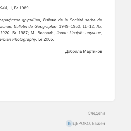
944
, II, Бг 1989.
графског друштва, Bulletin de la Société serbe de
сник, Bulletin de Géographie
, 1949
–
1950, 11
–
12; Љ.
–
1920
, Бг 1987; М. Васовић,
Јован Цвијић: научник,
rbian Photography
, Бг 2005.
Добрила Мартинов
Следећи
ДЕРОКО, Евжен