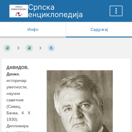
Српска
енциклопедија
Инфо
Садржај
ДАВИДОВ,
Динко
,
историчар
уметности,
научни
саветник
(Сивац,
Бачкa, 4. Х
1930).
Дипломира