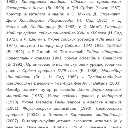
1983),
Хиландарска графика: отисци са оригиналних
бакрорезних плоча
(Бг 1990) и
Грб Србије
(Чачак 1987).
Коаутор је каталога и књига: и О. Микић, Д. Стојановић,
Дело Христофора Жефаровића
(Н. Сад 1961); и Д.
Медаковић,
Сентандреја
(Бг 1982); и О. Микић,
Галерија
Матице српске: српско сликарство XVIII и XIX века
(Н. Сад
1972); и Л. Шелмић,
Иконе српских зографа XVIII века
(Бг
1977); коаутор,
Геноцид над Србима: 1941
–
1945, 1991/92
(Бг 1992); и Р. Станић, М. Тимотијевић,
Ратна страдања
православних храмова 1991: српске области у Хрватској
(Бг 1992). Организовао је научне скупове и уредио зборнике
радова
Српска графика XVIII века
(Бг 1986),
Манастир
Шишатовац
(Бг
–
Н. Сад 1989) и
Поствизантијска
уметност на Балкану
–
Post-byzantine Art in Balkans
(2003).
Између осталих, аутор је изложби
Иконе фрушкогорских
манастира
(1963),
Иконе српских цркава у Мађарској
(1973),
Иконе зографа Темишварске и Арадске епархије
(1981),
Фрушкогорски манастири
(1990),
Светогорска
графика
(2004) и
Знамења Карловачке митрополије
(2007). Литерарно-публицистичке склоности испољио је у
књигама
Огрешења
(Шабац 1986),
Знамења сеоба