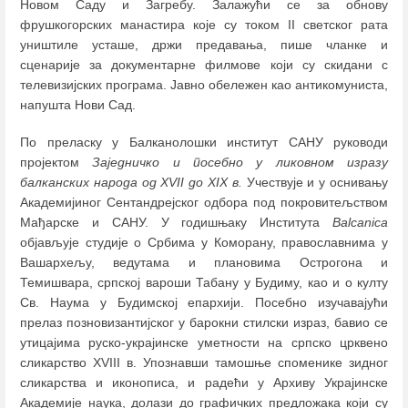
Новом Саду и Загребу. Залажући се за обнову
фрушкогорских манастира које су током II светског рата
уништиле усташе, држи предавања, пише чланке и
сценарије за документарне филмове који су скидани с
телевизијских програма. Јавно обележен као антикомуниста,
напушта Нови Сад.
По преласку у Балканолошки институт САНУ руководи
пројектом
Заједничко и посебно у ликовном изразу
балканских народа од XVII до XIX в.
Учествује и у оснивању
Академијиног Сентандрејског одбора под покровитељством
Мађарске и САНУ. У годишњаку Института
Balcanica
објављује студије о Србима у Коморану, православнима у
Вашархељу, ведутама и плановима Острогона и
Темишвара, српској вароши Табану у Будиму, као и о култу
Св. Наума у Будимској епархији. Посебно изучавајући
прелаз позновизантијског у барокни стилски израз, бавио се
утицајима руско-украјинске уметности на српско црквено
сликарство XVIII в. Упознавши тамошње споменике зидног
сликарства и иконописа, и радећи у Архиву Украјинске
Академије наука, долази до графичких предложака који су