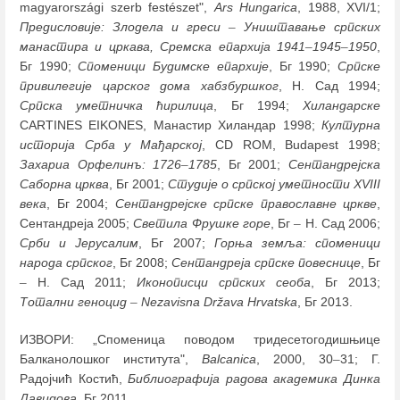
magyarországi szerb festészet",
Ars Hungarica
, 1988, XVI/1;
Предисловије: Злодела и греси
–
Уништавање српских
манастира и цркава, Сремска епархија 1941
–
1945
–
1950
,
Бг 1990;
Споменици Будимске епархије
, Бг 1990;
Српске
привилегије царског дома хабзбуршког
, Н. Сад 1994;
Српска уметничка ћирилица
, Бг 1994;
Хиландарске
CARTINES EIKONES, Манастир Хиландар 1998;
Културна
историја Срба у Мађарској
, CD ROM, Budapest 1998;
Захариа Орфелинъ: 1726
–
1785
, Бг 2001;
Сентандрејска
Саборна црква
, Бг 2001;
Студије о српској уметности XVIII
века
, Бг 2004;
Сентандрејске српске православне цркве
,
Сентандреја 2005;
Светила Фрушке горе
, Бг
–
Н. Сад 2006;
Срби и
Јерусалим
, Бг 2007;
Горња земља: споменици
народа српског
, Бг 2008;
Сентандреја српске повеснице
, Бг
–
Н. Сад 2011;
Иконописци српских сеоба
, Бг 2013;
Тотални геноцид
–
Nezavisna Država Hrvatska
, Бг 2013.
ИЗВОРИ: „Споменица поводом тридесетогодишњице
Балканолошког института",
Balcanica
, 2000, 30
–
31; Г.
Радојчић Костић,
Библиографија радова академика Динка
Давидова
, Бг 2011.