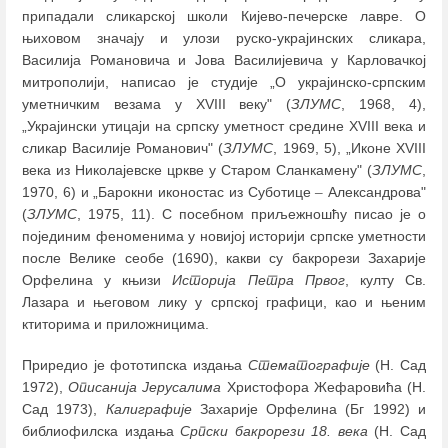
припадали сликарској школи Кијево-печерске лавре. О
њиховом значају и улози руско-украјинских сликара,
Василија Романовича и Јова Василијевича у Карловачкој
митрополији, написао је студије „О украјинско-српским
уметничким везама у XVIII веку" (
ЗЛУМС
, 1968, 4),
„Украјински утицаји на српску уметност средине XVIII века и
сликар Василије Романович" (
ЗЛУМС
, 1969, 5), „Иконе XVIII
века из Николајевске цркве у Старом Сланкамену" (
ЗЛУМС
,
1970, 6) и „Барокни иконостас из Суботице
–
Александрова"
(
ЗЛУМС
, 1975, 11). С посебном приљежношћу писао је о
појединим феноменима у новијој историји српске уметности
после Велике сеобе (1690), какви су бакрорези Захарије
Орфелина у књизи
Историја Петра Првог
, култу Св.
Лазара и његовом лику у српској графици, као и њеним
ктиторима и приложницима.
Приредио је фототипска издања
Стематографије
(Н. Сад
1972),
Описанија Јерусалима
Христофора Жефаровића (Н.
Сад 1973),
Калиграфије
Захарије Орфелина (Бг 1992) и
библиофилска издања
Српски бакрорези 18. века
(Н. Сад