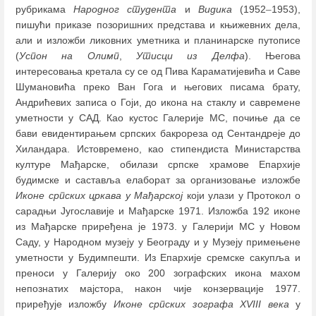
рубрикама
Народног студента
и
Видика
(1952
–
1953),
пишући приказе позоришних представа и књижевних дела,
али и изложби ликовних уметника и планинарске путописе
(
Успон на Олимп
,
Утисци из Делфа
). Његова
интересовања кретала су се од Пива Караматијевића и Саве
Шумановића преко Ван Гога и његових писама брату,
Андрићевих записа о Гоји, до икона на стаклу и савремене
уметности у САД. Као кустос Галерије МС, почиње да се
бави евидентирањем српских бакрореза од Сентандреје до
Хиландара. Истовремено, као стипендиста Министарства
културе Мађарске, обилази српске храмове Епархије
будимске и саставља елаборат за организовање изложбе
Иконе српских цркава у Мађарској
који улази у Протокол о
сарадњи Југославије и Мађарске 1971. Изложба 192 иконе
из Мађарске приређена је 1973. у Галерији МС у Новом
Саду, у Народном музеју у Београду и у Музеју примењене
уметности у Будимпешти. Из Епархије сремске сакупља и
преноси у Галерију око 200 зографских икона махом
непознатих мајстора, након чије конзервације 1977.
приређује изложбу
Иконе српских зографа XVIII века
у