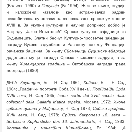
(Ваљево 1990) и
Парусија
(Бг 1994). Његове књиге, студије
и изложбени каталози као истраживачки радови
незаобилазна су полазишта за познавање српске уметности
XVIII в. За укупни културни и научни допринос добио је
Награду „Јаков Игњатовић" Српске културне заједнице из
Будимпеште, Златни беочуг Културно-просветне заједнице,
награду Вукове задужбине и Рачанску повељу Фондације
рачанска баштина. За књигу
Споменици Будимске епархије
додељена му је награда Српске књижевне задруге, а за
књигу
Хиландарска графика
–
Октобарска награда града
Београда (1990).
ДЕЛА:
Крушедол
, Бг
–
Н. Сад 1964;
Хопово
, Бг
–
Н. Сад
1964; „Графички портрети Срба XVIII века",
Портрети Срба
XVIII века
, Н. Сад 1965;
Icone, serbe del XVIII secolo: dalle
collezioni della Galleria Matica srpska
, Modena 1972;
Иконе
српских цркава у Мађарској
, Н. Сад 1973;
Српска графика
XVIII века
, Н. Сад 1978;
Српски бакрорези 18. века
–
Serbische Kupferstiche des 18. Jahrhunderts
, Н. Сад 1983;
Ходочашће у манастир Шишатовац
, Бг 1984; „A