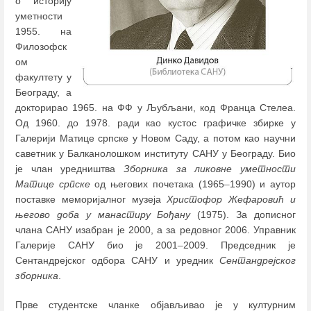
о историју
уметности
1955. на
Филозофск
ом
факултету у
Београду, а
докторирао 1965. на ФФ у Љубљани, код Франца Стелеа.
Од 1960. до 1978. ради као кустос графичке збирке у
Галерији Матице српске у Новом Саду, а потом као научни
саветник у Балканолошком институту САНУ у Београду. Био
је члан уредништва
Зборника за ликовне уметности
Матице српске
од његових почетака (1965
–
1990) и аутор
поставке меморијалног музеја
Христофор Жефаровић и
његово доба
у манастиру Бођану
(1975). За дописног
члана САНУ изабран је 2000, а за редовног 2006. Управник
Галерије САНУ био је 2001
–
2009. Председник је
Сентандрејског одбора САНУ и уредник
Сентандрејског
зборника
.
Прве студентске чланке објављивао је у културним