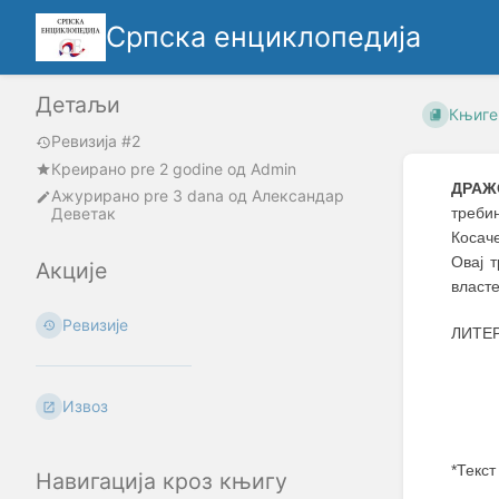
Српска енциклопедија
Детаљи
Књиге
Ревизија #2
Креирано
pre 2 godine
oд
Admin
ДРАЖ
Ажурирано
pre 3 dana
од
Александар
Деветак
треби
Косач
Овај 
Акције
власте
Ревизије
ЛИТЕР
Извоз
*Текст
Навигација кроз књигу