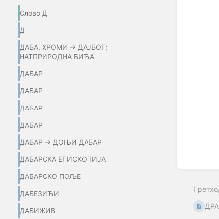
Enter
Слово Д
section
select
Д
mode
ДАБА, ХРОМИ → ДАЈБОГ;
НАТПРИРОДНА БИЋА
ДАБАР
ДАБАР
ДАБАР
ДАБАР
ДАБАР → ДОЊИ ДАБАР
ДАБАРСКА ЕПИСКОПИЈА
ДАБАРСКО ПОЉЕ
Претхо
ДАБЕЗИЋИ
ДР
ДАБИЖИВ