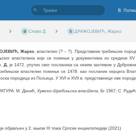
Поли
Слово Д
ДРАЖОЈЕВИЋ, Жарко
ОЈЕВИЋ, Жарко
, властелин (?
–
?). Представник требињске пород
њског властелина који се помиње у документима из средине XV
е.
Д.
је 1472. упутио свог посланика са неким захтевом у Дубровник
требињски властелин помиње се 1478. као посланик херцега Влат
оска породица из Пољица. У XVI и XVII в. представници ове породи
АТУРА: М. Динић,
Хумско-требињска властела
, Бг 1967; С. Руди
 је објављен у 2. књизи III тома Српске енциклопедије (2021)