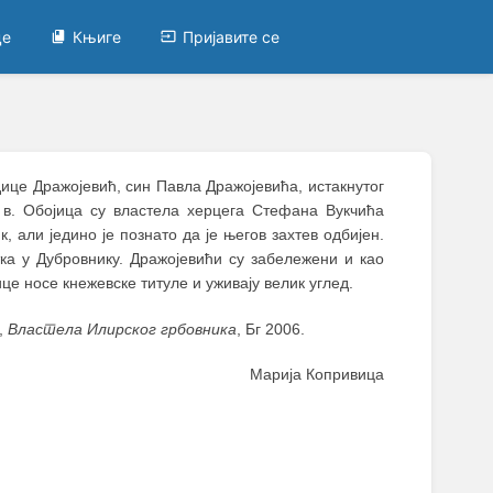
це
Књиге
Пријавите се
ице Дражојевић, син Павла Дражојевића, истакнутог
 в. Обојица су властела херцега Стефана Вукчића
, али једино је познато да је његов захтев одбијен.
ка у Дубровнику. Дражојевићи су забележени и као
це носе кнежевске титуле и уживају велик углед.
ћ,
Властела Илирског грбовника
, Бг 2006.
Марија Копривица