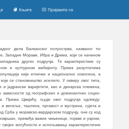
це
Књиге
Пријавите се
адног дела Балканског полуострва, названог по
е, Западне Мораве, Ибра и Дрима, који се начином
ипадника других подручја. Те карактеристике су
ом и културном амбијенту. Према резултатима
опулација није етнички и национално хомогена, а
које се становништво иселило. У оквиру овог типа,
и и јадрански варијетети, као и динарска племена,
у зависности од географских и доминантних социо-
. Према Цвијићу, људе овог подручја одликују:
и весеље, таштина, пргавост и жустрина, сујета и
код Срба у моравско-вардарском подручју, оне су код
површан, превиђа важне чињенице, појаве и узроке,
у својих могућности и испољавању карактеристичне