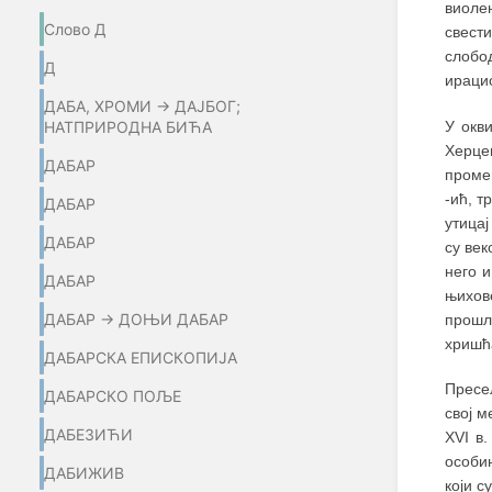
виоле
Слово Д
свест
слобо
Д
ираци
ДАБА, ХРОМИ → ДАЈБОГ;
У окв
НАТПРИРОДНА БИЋА
Херце
ДАБАР
проме
-ић, т
ДАБАР
утицај
ДАБАР
су ве
него и
ДАБАР
њихов
ДАБАР → ДОЊИ ДАБАР
прошл
хришћа
ДАБАРСКА ЕПИСКОПИЈА
Пресе
ДАБАРСКО ПОЉЕ
свој м
ДАБЕЗИЋИ
XVI в
особи
ДАБИЖИВ
који 