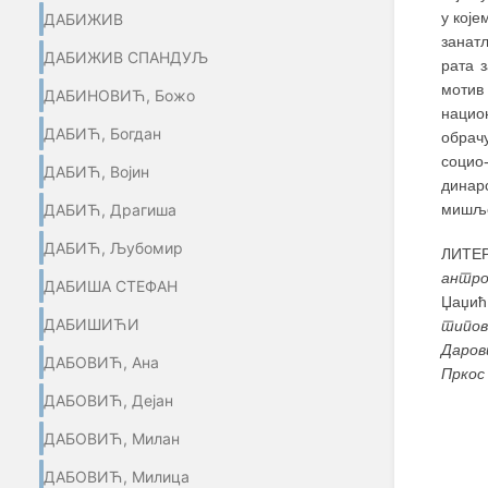
у које
ДАБИЖИВ
занатл
ДАБИЖИВ СПАНДУЉ
рата 
мотив
ДАБИНОВИЋ, Божо
нацио
ДАБИЋ, Богдан
обрачу
социо
ДАБИЋ, Војин
динарс
мишље
ДАБИЋ, Драгиша
ДАБИЋ, Љубомир
ЛИТЕР
антро
ДАБИША СТЕФАН
Џаџић
ДАБИШИЋИ
типо
Даров
ДАБОВИЋ, Ана
Пркос
ДАБОВИЋ, Дејан
ДАБОВИЋ, Милан
ДАБОВИЋ, Милица