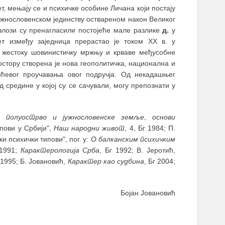
, мењају се и психичке особине Личана који постају
јужнословенском јединству оствареном након Великог
азлози су пренагласили постојеће мале разлике
д.
у
т између заједница прерастао је током XX в. у
 жестоку шовинистичку мржњу и крваве међусобне
ростору створена је нова геополитичка, национална и
ићевог проучавања овог подручја. Од некадашњег
д средине у којој су се сачували, могу препознати у
о полуострво и јужнословенске земље
,
основи
ипови у Србији",
Наш народни живот
, 4, Бг 1984; П.
ки психички типови", пог. у:
О балканским психичким
 1991;
Карактерологија Срба
, Бг 1992; В. Јеротић,
1995; Б. Јовановић,
Карактер као судбина
, Бг 2004;
Бојан Јовановић