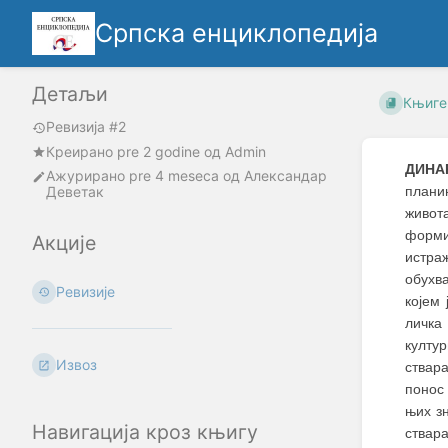
Српска енциклопедија
Детаљи
Књиге
Ревизија #2
Креирано
pre 2 godine
oд
Admin
ДИНА
Ажурирано
pre 4 meseca
од
Александар
Деветак
плани
живот
форми
Акције
истра
обухв
Ревизије
којем
личка
култу
Извоз
ствар
понос 
њих з
Навигација кроз књигу
ствар