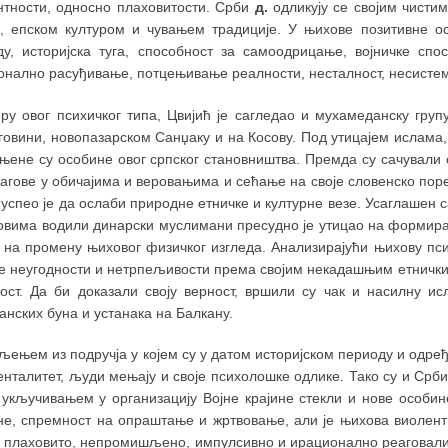
нтности, односно плаховитости. Срби
д.
одликују се својим чисти
и, епском културом и чувањем традиције. У њихове позитивне ос
ду, историјска туга, способност за самоодрицање, војничке сп
онално расуђивање, потцењивање реалности, несталност, несистем
иру овог психичког типа, Цвијић је сагледао и мухамеданску гру
говини, новопазарском Санџаку и на Косову. Под утицајем ислама
њене су особине овог српског становништва. Премда су сачували с
рагове у обичајима и веровањима и сећање на своје словенско поре
 успео је да ослаби природне етничке и културне везе. Усаглашен
ковима водили динарски муслимани пресудно је утицао на формир
 на промену њиховог физичког изгледа. Анализирајући њихову псих
е неугодности и нетрпељивости према својим некадашњим етнички
ост. Да би доказали своју верност, вршили су чак и насилну и
нских буна и устанака на Балкану.
љењем из подручја у којем су у датом историјском периоду и одр
енталитет, људи мењају и своје психолошке одлике. Тако су и Ср
. укључивањем у организацију Војне крајине стекли и нове особин
не, спремност на oпраштање и жртвовање, али је њихова виолент
су плаховито, непромишљено, импулсивно и ирационално реаговали