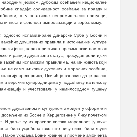
м народним језиком, дубоким осећањем националне
обине спадају: солидарност, осећање за правду и
особности, а у негативне непромишљени поступци,
атичност и склоност импровизацији и вербализму.
пу, односно исламизиране динарске Србе у Босни и
, важећих друштвених правила и источњачке културе
рпски језик, карактеристичан презименски наставак
кло и ранији друштвени статус, пресудан религијски
 са важећим исламским правилима, начин живота који
ање не само њихових духовних и моралних особина,
ологију преверника, Цвијић је запазио да је разлог
м и верским сународницима у подсећању на њихову
сламизацију и учествовали у немилосрдном гушењу
еђеном друштвеном и културном амбијенту оформили
би досељени из Босне и Херцеговине у Лику почетком
е. И даље су их красиле висока моралност, јуначке
ност била укроћена тако што нису више били људи
. Након укидања Војне крајине и промене амбијента