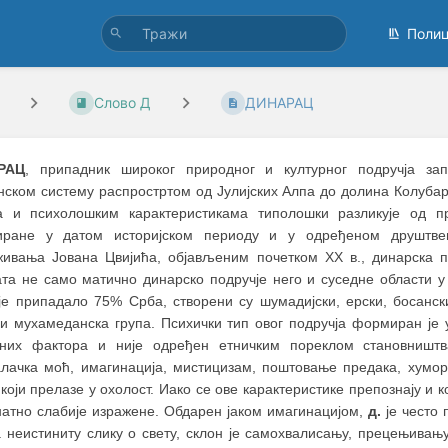
Поли
Слово Д
ДИНАРАЦ
РАЦ
, припадник широког природног и културног подручја зап
нском систему распростртом од Јулијских Алпа до долина Колубар
а и психолошким карактеристикама типолошки разликује од пр
ране у датом историјском периоду и у одређеном друштвен
живања Јована Цвијића, објављеним почетком XX в., динарска п
ата не само матично динарско подручје него и суседне области у 
 је припадало 75% Срба, створени су шумадијски, ерски, босанск
 и мухамеданска група. Психички тип овог подручја формиран је 
рних фактора и није одређен етничким пореклом становништва
алачка моћ, имагинација, мистицизам, поштовање предака, хумор 
који прелазе у охолост. Иако се ове карактеристике препознају и 
натно слабије изражене. Обдарен јаком имагинацијом,
д.
је често 
а неистиниту слику о свету, склон је самохвалисању, прецењивањ