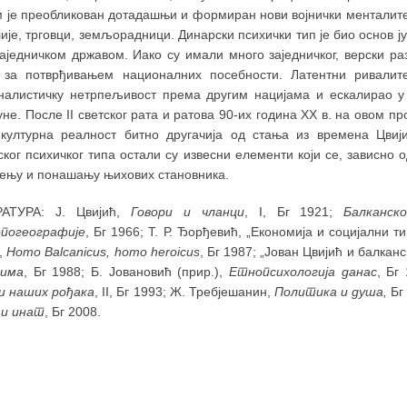
м је преобликован дотадашњи и формиран нови војнички менталитет
ије, трговци, земљорадници. Динарски психички тип је био основ 
заједничком државом. Иако су имали много заједничког, верски р
 за потврђивањем националних посебности. Латентни ривалите
налистичку нетрпељивост према другим нацијама и ескалирао у
не. После II светског рата и ратова 90-их година XX в. на овом п
-културна реалност битно другачија од стања из времена Цвиј
ког психичког типа остали су извесни елементи који се, зависно о
њу и понашању њихових становника.
АТУРА: Ј. Цвијић,
Говори и чланци
, I, Бг 1921;
Балканск
погеографије
, Бг 1966; Т. Р. Ђорђевић, „Економија и социјални т
,
Homo Balcanicus, homo heroicus
, Бг 1987; „Јован Цвијић и балканс
вима
, Бг 1988; Б. Јовановић (прир.),
Етнопсихологија данас
, Бг
и наших рођака
, II, Бг 1993; Ж. Требјешанин,
Политика и душа,
Бг 
 и инат
, Бг 2008.