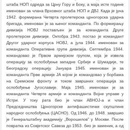
штаба НОП одреда за Црну Гору и Боку, а маја исте године
именован за члана Врховног штаба НОП и ДВЈ. Када је јуна
1942. формирана Четврта пролетерска црногорска ударна
бригада, именован је за њеног команданта. По формирању
дивизија НОВЈ постављен је за команданта Друге
пролетерске дивизије. Октобра 1943. постао је командант
Другог ударног корпуса НОВЈ, а јула 1944. именован за
команданта Оперативне групе дивизија. Септембра 1944.
командовао је Првом армијском групом, која је извела
операцију за ослобођење западне Србије и Шумадије, те
Београдску операцију. Јануара 1945. именован је за
команданта Прве армије ЈА којом је командовао у борбама
на Сремском фронту и током завршних операција за
ослобођење Југославије. Маја 1945. именован је за
команданта Четврте армије и команданта Војне управе у
Истри. У току рата био је члан АВНОЈ-а и члан
Председништва Црногорске антифашистичке скупштине
народног ослобођења (ЦАСНО). Од 1946. до 1948. завршио
је Генералштабну академију „Ворошилов" у Москви. После
повратка из Совјетског Савеза до 1953. био је заменик, а од