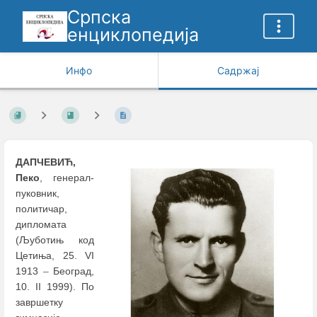
Српска
енциклопедија
Инфо
Садржај
ДАПЧЕВИЋ,
Пеко
, генерал-
пуковник,
политичар,
дипломата
(Љуботињ код
Цетиња, 25. VI
1913
–
Београд,
10. II 1999). По
завршетку