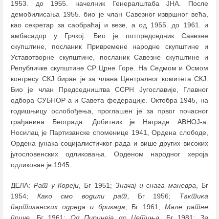
1953. до 1955. начелник Генералштаба ЈНА. После
демобилисања 1955. био је члан Савезног извршног већа,
као секретар за саобраћај и везе, а од 1955. до 1961. и
амбасадор у Грчкој. Био је потпредседник Савезне
скупштине, посланик Привремене народне скупштине и
Уставотворне скупштине, посланик Савезне скупштине и
Републичке скупштине СР Црне Горе. На Седмом и Осмом
конгресу СКЈ биран је за члана Централног комитета СКЈ.
Био је члан Председништва ССРН Југославије, Главног
одбора СУБНОР-а и Савета федерације. Октобра 1945, на
годишњицу ослобођења, проглашен је за првог почасног
грађанина Београда. Добитник је Награде АВНОЈ-а.
Носилац је Партизанске споменице 1941, Ордена слободе,
Ордена јунака социјалистичког рада и више других високих
југословенских одликовања. Орденом народног хероја
одликован је 1945.
ДЕЛА:
Рат у Кореји
, Бг 1951;
Значај и снага маневра
, Бг
1954;
Како смо водили рат
, Бг 1956;
Тактика
партизанских одреда и бригада
, Бг 1961;
Мале ратне
приче
, Бг 1961;
Од Пиринеја до Цетиња
, Бг 1981;
За