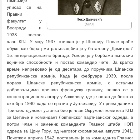
гимназије
уписао се на
Правни
факултет у
Београду и
1933. постао
члан КПЈ. У мају 1937. отишао је у Шпанију. После краће
обуке, као борац-митраљезац био је у батаљону „Димитров"
15. интернационалне бригаде. Ускоро је у борбама испољио
војничке способности и постао командир чете. За кратко
време напредовао је од десетара до поручника Шпанске
републиканске армије. Када је фебруара 1939, после
пораза Шпанске републиканске армије, с осталим
добровољцима прешао француску границу, нашао се у
концентрационом логору у Анжелесу, где је остао до бекства
октобра 1940. када се вратио у Југославију. У првим данима
Тринаестојулског устанка био је члан Окружног комитета КПЈ
за Цетиње и командант Ловћенског партизанског одреда, а
потом члан и заменик команданта Главног штаба НОП
одреда за Црну Гору, од његовог формирања августа 1941.
Почетком априла 1942. постављен је за команданта Главног