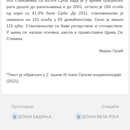
553 становника са 85,4% Срба када је у време грађанског
рата дошло до расељавања и до 2001. остало је 184 особе
од којих су 41,3% били Срби. До 2011. становништво је
смањено на 141 особу у 59 домаћинстава. Село је имало
115 кућа. Становништво се бави ратарством и сточарством.
У њему се налазе основна школа и православна Црква Св.
Стевана.
Мирко Грчић
*Текст је објављен у 2. књизи III тома Српске енциклопедије
(2021)
Enter
section
select
Претходни
Следећи
mode
ДОЊА БАДАЊА
ДОЊА БЕЛА РЕКА