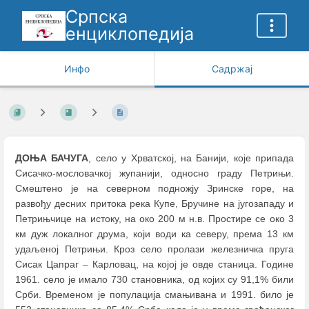
Српска
енциклопедија
Инфо
Садржај
ДОЊА БАЧУГА
, село у Хрватској, на Банији, које припада
Сисачко-мословачкој жупанији, односно граду Петрињи.
Смештено је на северном подножју Зринске горе, на
развођу десних притока река Купе, Бручине на југозападу и
Петрињчице на истоку, на око 200 м н.в. Простире се око 3
км дуж локалног друма, који води ка северу, према 13 км
удаљеној Петрињи. Кроз село пролази железничка пруга
Сисак Цапраг
–
Карловац, на којој је овде станица. Године
1961. село је имало 730 становника, од којих су 91,1% били
Срби. Временом је популација смањивана и 1991. било је