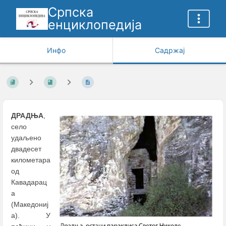
Српска
енциклопедија
Инфо
Садржај
ДРАДЊА
,
село
удаљено
двадесет
километара
од
Кавадарац
а
(Македониј
а). У