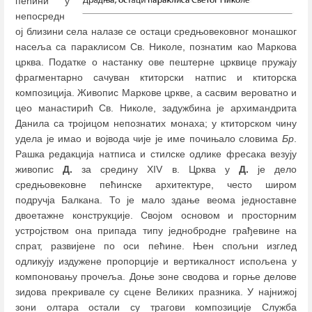
пећини у
непосредн
ој близини села налазе се остаци средњовековног монашког
насеља са параклисом Св. Николе, познатим као Маркова
црква. Податке о настанку ове пештерне црквице пружају
фрагментарно сачуван ктиторски натпис и ктиторска
композиција. Живопис Маркове цркве, а сасвим вероватно и
цео манастирић Св. Николе, задужбина је архимандрита
Данила са тројицом непознатих монаха; у ктиторском чину
удела је имао и војвода чије је име почињало словима
Бр
.
Рашка редакција натписа и стилске одлике фресака везују
живопис
Д.
за средину XIV в. Црква у
Д.
је дело
средњовековне пећинске архитектуре, често широм
подручја Балкана. То је мало здање веома једноставне
двоетажне конструкције. Својом основом и просторним
устројством она припада типу једнобродне грађевине на
спрат, развијене по оси пећине. Њен спољни изглед
одликују издужене пропорције и вертикалност испољена у
компоновању прочеља. Доње зоне сводова и горње делове
зидова прекривале су сцене Великих празника. У најнижој
зони олтара остали су трагови композиције Служба