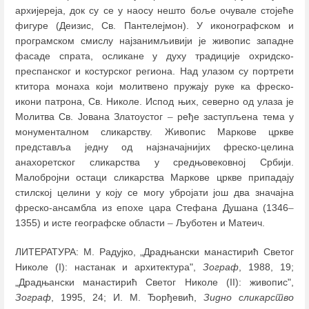
архијереја, док су се у наосу нешто боље очувале стојеће
фигуре (Деизис, Св. Пантелејмон). У иконографском и
програмском смислу најзанимљивији је живопис западне
фасаде спрата, осликане у духу традиције охридско-
преспанског и костурског региона. Над улазом су портрети
ктитора монаха који молитвено пружају руке ка фреско-
икони патрона, Св. Николе. Испод њих, северно од улаза је
Молитва Св. Јована Златоустог
–
ређе заступљена тема у
монументалном сликарству. Живопис Маркове цркве
представља једну од најзначајнијих фреско-целина
анахоретског сликарства у средњовековној Србији.
Малобројни остаци сликарства Маркове цркве припадају
стилској целини у коју се могу убројати још два значајна
фреско-ансамбла из епохе цара Стефана Душана (1346
–
1355) и исте географске области
–
Љуботен и Матеич.
ЛИТЕРАТУРА: М. Радујко, „Драдњански манастирић Светог
Николе (I): настанак и архитектура",
Зограф
, 1988, 19;
„Драдњански манастирић Светог Николе (II): живопис",
Зограф
, 1995, 24; И. M. Ђорђевић,
Зидно сликарство