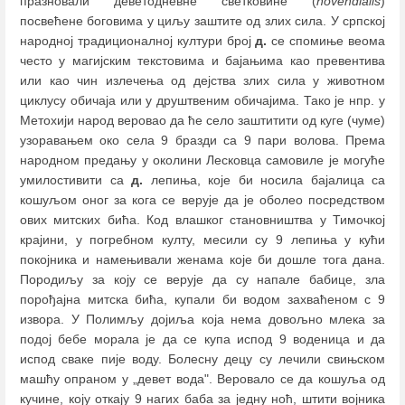
празновали деветодневне светковине (
novendialis
)
посвећене боговима у циљу заштите од злих сила. У српској
народној традиционалној култури број
д.
се спомиње веома
често у магијским текстовима и бајањима као превентива
или као чин излечења од дејства злих сила у животном
циклусу обичаја или у друштвеним обичајима. Тако је нпр. у
Метохији народ веровао да ће село заштитити од куге (чуме)
узоравањем око села 9 бразди са 9 пари волова. Према
народном предању у околини Лесковца самовиле је могуће
умилостивити са
д.
лепиња, које би носила бајалица са
кошуљом оног за кога се верује да је оболео посредством
ових митских бића. Код влашког становништва у Тимочкој
крајини, у погребном култу, месили су 9 лепиња у кући
покојника и намењивали женама које би дошле тога дана.
Породиљу за коју се верује да су напале бабице, зла
порођајна митска бића, купали би водом захваћеном с 9
извора. У Полимљу дојиља која нема довољно млека за
подој бебе морала је да се купа испод 9 воденица и да
испод сваке пије воду. Болесну децу су лечили свињском
машћу опраном у „девет вода". Веровало се да кошуља од
кучине, коју откају 9 нагих баба за једну ноћ, штити војника