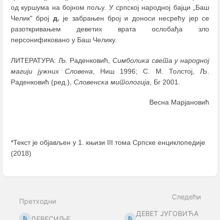
од куршума на бојном пољу. У српској народној бајци „Баш
Челик" број
д.
је забрањен број и доноси несрећу јер се
разоткривањем деветих врата ослобађа зло
персонификовано у Баш Челику.
ЛИТЕРАТУРА: Љ. Раденковић,
Симболика света у народној
магији јужних Словена
, Ниш 1996; С. М. Толстој, Љ.
Раденковић (ред.),
Словенска митологија
, Бг 2001.
Весна Марјановић
*Текст је објављен у 1. књизи III тома Српске енциклопедије
(2018)
Enter
section
select
Следећи
mode
Претходни
ДЕВЕТ ЈУГОВИЋА
ДЕВЕСИЉЕ