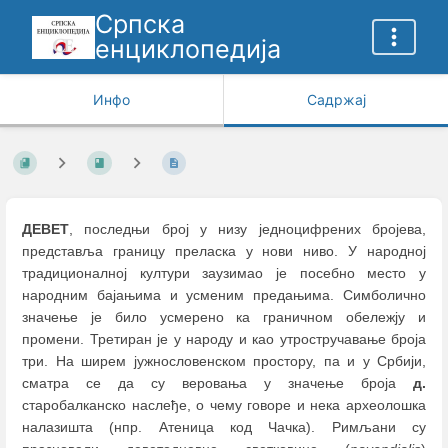
Српска
енциклопедија
Инфо
Садржај
ДЕВЕТ
, последњи број у низу једноцифрених бројева,
представља границу преласка у нови нивo. У народној
традиционалној култури заузимао је посебно место у
народним бајањима и усменим предањима. Симболично
значење је било усмерено ка граничном обележју и
промени. Третиран је у народу и као утростручавање броја
три. На ширем јужнословенском простору, па и у Србији,
сматра се да су веровања у значење броја
д.
старобалканско наслеђе, о чему говоре и нека археолошка
налазишта (нпр. Атеница код Чачка). Римљани су