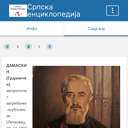
Српска
енциклопедија
Инфо
Садржај
ДАМАСКИ
Н
(Грданичк
и)
,
митрополи
т
загребачко
-љубљанс
ки
(Лесковац,