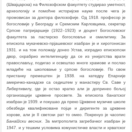
(Швајцарска) на Филозофском факултету студирао уметност,
археологију и помоћне историјске науке после чега је
промовисан за доктора филозофије. Од 1918. професор је
богословије у Београду и Сремским Карловцима, секретар
Српске патријаршије (1922
–
1923) и доцент Богословског
факултета за пастирско богословље и омилитику. За
епископа мукачевско-прјашевског изабран је и хиротонисан
1931. и на том положају донео Устав, изградио епископски
двор, охрабрио интелигенцију да се из унијатства врати
православљу, подигао и освештао многе храмове и послао
младиће на школовање у српске богословије. По свом
пристанку премештен је 1938. на катедру Епархије
америчко-канадске са седиштем у манастиру Св. Саве у
Либертивилу, где је остао кратко али је допринео бољој
организацији црквене просвете. За епископа банатског
изабран је 1939. и покушао да преко Црквене музичке школе
обезбеди квалификоване појце и диригенте за црквене
хорове, али је II светски рат то омео. Покренуо је часопис
Банатски весник
. За митрополита загребачког изабран је
1947. и у тешким условима комунистичке власти и хрватског