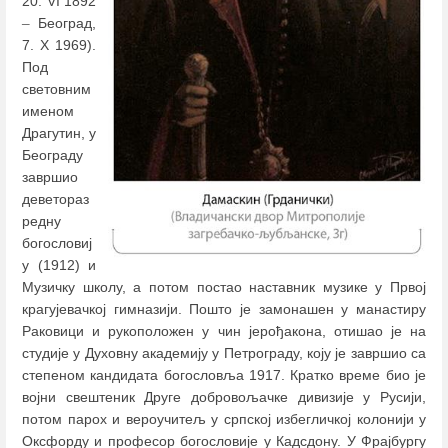
20. VI 1892
–
Београд,
7. X 1969).
Под
световним
именом
Драгутин, у
Београду
завршио
деветораз
редну
богословиј
у (1912) и
Музичку школу, а потом постао наставник музике у Првој
крагујевачкој гимназији. Пошто је замонашен у манастиру
Раковици и рукоположен у чин јерођакона, отишао је на
студије у Духовну академију у Петрограду, коју је завршио са
степеном кандидата богословља 1917. Кратко време био је
војни свештеник Друге добровољачке дивизије у Русији,
потом парох и вероучитељ у српској избегличкој колонији у
Оксфорду и професор богословије у Кадсдону. У Фрајбургу