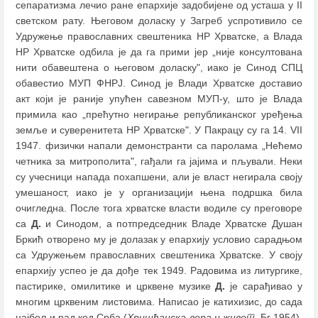
сепаратизма лечио ране епархије задобијене од усташа у II
светском рату. Његовом доласку у Загреб успротивило се
Удружење православних свештеника НР Хрватске, а Влада
НР Хрватске одбила је да га прими јер „није консултована
нити обавештена о његовом доласку", иако је Синод СПЦ
обавестио МУП ФНРЈ. Синод је Влади Хрватске доставио
акт који је раније упућен савезном МУП-у, што је Влада
примила као „прећутно негирање републиканског уређења
земље и суверенитета НР Хрватске". У Пакрацу су га 14. VII
1947. физички напали демонстранти са паролама „Нећемо
четника за митрополита", гађали га јајима и пљували. Неки
су учесници напада похапшени, али је власт негирала своју
умешаност, иако је у организацији њена подршка била
очигледна. После тога хрватске власти водиле су преговоре
са
Д.
и Синодом, a потпредседник Владе Хрватске Душан
Бркић отворено му је долазак у епархију условио сарадњом
са Удружењем православних свештеника Хрватске. У своју
епархију успео је да дође тек 1949. Радовима из литургике,
пастирике, омилитике и црквене музике
Д.
је сарађивао у
многим црквеним листовима. Написао је катихизис, до сада
најбољи рад код Срба (
Хришћанска вера и живот
, Бг 1954),