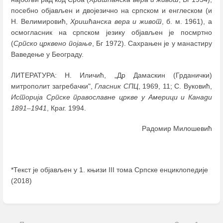
посебно објављен и двојезично на српском и енглеском (и
Н. Велимировић,
Хришћанска вера и живот
, б. м. 1961), а
осмогласник на српском језику објављен је посмртно
(
Српско црквено појање
, Бг 1972). Сахрањен је у манастиру
Ваведење у Београду.
ЛИТЕРАТУРА: Н. Иличић, „Др Дамаскин (Грданички)
митрополит загребачки",
Гласник СПЦ
, 1969, 11; С. Вуковић,
Историја Српске православне цркве у Америци и Канади
1891
–
1941
, Краг. 1994.
Радомир Милошевић
*Текст је објављен у 1. књизи III тома Српске енциклопедије
(2018)
Enter
section
select