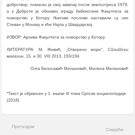
добротвор, помагао је свој завичај после земљотреса 1979,
а у Доброти је обновио зграду библиотеке Факултета за
поморство у Котору. Његове послове наставили су син
Стеван у Монаку и кћи Најла у Швајцарској.
ИЗВОР: Архива Факултета за поморство у Котору.
ЛИТЕРАТУРА: М. Живић, „Отворено море",
Сплитски
магазин
, 15. и 30. VIII 2013, 193/194.
Олга Белосавић Милановић; Милена Милановић
*Текст је објављен у 1. књизи III тома Српске енциклопедије
(2018)
Enter
section
select
Претходни
mode
Следећи