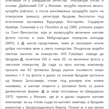
уписавши га у Швајцарски регистар. Унапређује посао и
оснива „Дабиновић СА" у Женеви, тргујући изузетно вешто:
купујући јефтино, а после реновирања продајући скупо на
поморском тржишту, региструје бродове бесплатно под
егзотичним заставама Бурундија, Костарике, Саудијске
Арабије, Сомалије и сл. Посебно је од 1980. успешно радио
са Сент Винсентом, који је захваљујући величини његове
флоте постао и члан Међународне поморске агенције
(IMO), а
Д.
његов представник, чиме је проширио иначе
добре пословне везе у свету поморства. Лондонски водећи
светски часопис за поморство
IHS Fairplayn
наводи да
бродови
Д.
почетком XXI в. чине 33. по величини флоту у
светском поморству. До сада су кроз његову компанију
прошла чак 52 трговачка брода укупне носивости скоро
милион т. У тој флоти и данас се налазе бродови купљени
од бивше Југославије, плове под ранијим или новим
називима, а његови клијенти у куповини биле су разне
далматинске фирме.
Д.
је своје пословање из Швајцарске
1975. пренео у Монако, где је и данас седиште његове
компаније: за њу плове људи из његовог завичаја, а бродове
ремонтује у бродоградилишту Бијела. Познат је и као велик