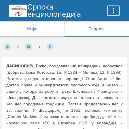
Српска
енциклопедија
Инфо
Садржај
ДАБИНОВИЋ, Божо
, бродовласник, привредник, добротвор
(Доброта, Бока Которска, 15. X 1924
–
Монако, 13. II 1999).
Потомак угледне которанске породице. Отац Антон је био
доктор права и универзитетски професор који је живео и
радио у Котору, Загребу и Трсту. Школован у Француској и
Швајцарској,
Д.
је показао изузетан таленат за поморство
као део породичне традиције. Постаје бродовласник већ у
27. години. У Швајцарској је 1951. основао компанију
„Cargos Maritimes" купивши остарели пароброд дуг 41 м са
носивошћу само 450 т, изграђен 1919. у Холандији, и