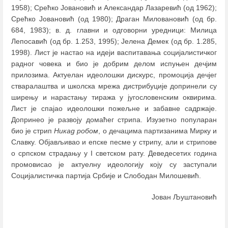
1958); Срећко Јовановић и Александар Лазаревић (од 1962);
Срећко Јовановић (од 1980); Драган Миловановић (од бр.
684, 1983); в. д. главни и одговорни уредници: Милица
Лепосавић (од бр. 1.253, 1995); Јелена Демек (од бр. 1.285,
1998). Лист је настао на идеји васпитавања социјалистичког
радног човека и био је добрим делом испуњен дечјим
прилозима. Актуелан идеолошки дискурс, промоција дечјег
стваралаштва и школска мрежа дистрибуције допринели су
ширењу и нарастању тиража у југословенским оквирима.
Лист је спајао идеолошки пожељне и забавне садржаје.
Допринео је развоју домаћег стрипа. Изузетно популаран
био је стрип
Никад робом
, о дечацима партизанима Мирку и
Славку. Објављивао и епске песме у стрипу, али и стрипове
о српском страдању у I светском рату. Деведесетих година
промовисао је актуелну идеологију коју су заступали
Социјалистичка партија Србије и Слободан Милошевић.
Јован Љуштановић