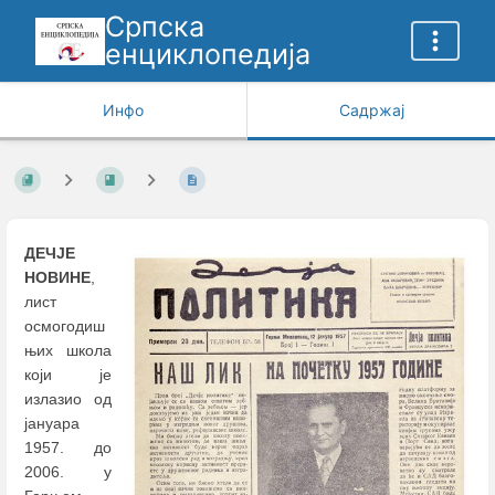
Српска
енциклопедија
Инфо
Садржај
ДЕЧЈЕ
НОВИНЕ
,
лист
осмогодиш
њих школа
који је
излазио од
јануара
1957. до
2006. у