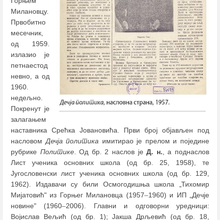
Горњем
Милановцу.
Првобитно
месечник,
од 1959.
излазио је
петнаестод
невно, а од
1960.
недељно.
Покренут је
залагањем
наставника Срећка Јовановића. Први број објављен под
насловом
Дечја политика
имитирао је прелом и поједине
рубрике
Политике
. Од бр. 2 наслов је
Д. н.
, а поднаслов
Лист ученика основних школа (од бр. 25, 1958), те
Југословенски лист ученика основних школа (од бр. 129,
1962). Издавачи су били Осмогодишња школа „Тихомир
Мијатовић" из Горњег Милановца (1957
–
1960) и ИП „Дечје
новине" (1960
–
2006). Главни и одговорни уредници:
Војислав Вељић (од бр. 1); Јакша Дрљевић (од бр. 18,