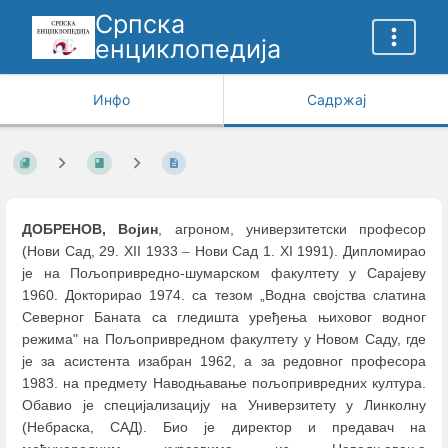
Српска
енциклопедија
Инфо
Садржај
ДОБРЕНОВ, Војин
, агроном, универзитетски професор
(Нови Сад, 29. XII 1933
–
Нови Сад 1. XI 1991). Дипломирао
је на Пољопривредно-шумарском факултету у Сарајеву
1960. Докторирао 1974. са тезом „Водна својства слатина
Северног Баната са гледишта уређења њиховог водног
режима" на Пољопривредном факултету у Новом Саду, где
је за асистента изабран 1962, а за редовног професора
1983. на предмету Наводњавање пољопривредних култура.
Обавио је специјализацију на Универзитету у Линколну
(Небраска, САД). Био је директор и предавач на