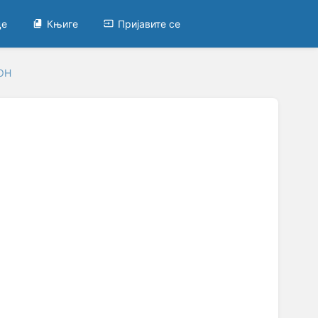
це
Књиге
Пријавите се
ОН