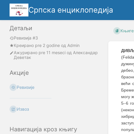
Српска енциклопедија
Детаљи
Књиге
Ревизија #3
Креирано
pre 2 godine
oд
Admin
ДИВЉ
Ажурирано
pre 11 meseci
од
Александар
Деветак
(Felid
дужину
дебео,
Акције
браонк
већи 
Ревизије
Бремен
могу ж
5
–
6 г
Извоз
(неко
хибри
засту
Навигација кроз књигу
попул