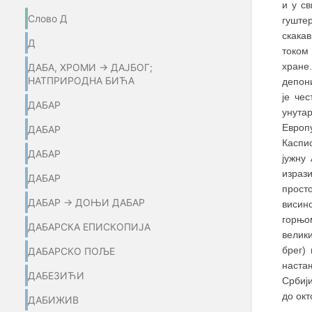
и у с
Слово Д
гуште
скакав
Д
током
хране
ДАБА, ХРОМИ → ДАЈБОГ;
НАТПРИРОДНА БИЋА
депон
је че
ДАБАР
унутар
Европ
ДАБАР
Каспи
ДАБАР
јужну
израз
ДАБАР
прост
ДАБАР → ДОЊИ ДАБАР
висинс
горњо
ДАБАРСКА ЕПИСКОПИЈА
велик
брег)
ДАБАРСКО ПОЉЕ
наста
ДАБЕЗИЋИ
Србији
дo ок
ДАБИЖИВ