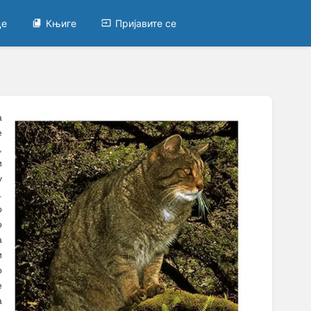
це
Књиге
Пријавите се
а
е
,
и
у
.
о
о
а
и
о
е
а