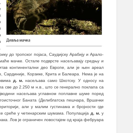
,
е
к
р
м
а
а
.
рику до тропског појаса, Саудијску Арабију и Арало-
омаће мачке. Остале подврсте насељавају средњу и
читав континентални део Европе, али је њен ареал
, Сардиније, Корзике, Крита и Балеара. Нема је на
трвима
д. м.
насељава само Шкотску. У односу на
а све до 2.250 м н.в., што се генерално поклапа са
ојводини насељава углавном поплавне шуме поред
југоисточног Баната (Делиблатска пешчара, Вршачки
ериторији, али у малим густинама и бројности где
 се среће у четинарским шумама. Популација
д. м.
у
ака. Лов је ограничен ловостајем од краја фебруара