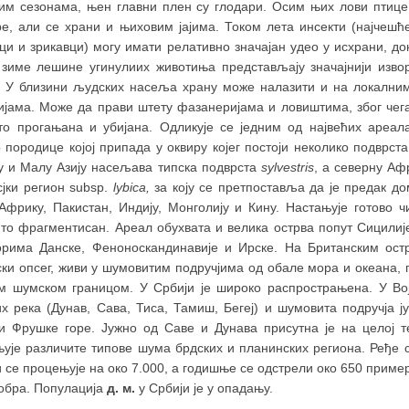
вим сезонама, њен главни плен су глодари. Осим њих лови птице
ре, али се храни и њиховим јајима. Током лета инсекти (најчешћ
ци и зрикавци) могу имати релативно значајан удео у исхрани, до
 зиме лешинe угинулиих животиња представљају значајнији изво
. У близини људских насеља храну може налазити и на локални
ијама. Може да прави штету фазанеријама и ловиштима, због чег
сто прогањана и убијана. Одликује се једним од највећих ареал
 породице којој припада у оквиру којег постоји неколико подврста
у и Малу Азију насељава типска подврста
sylvestris
, а северну Аф
сјки регион subsp.
lybica,
за коју се претпоставља да је предак д
 Африку, Пакистан, Индију, Монголију и Кину. Настањује готово 
ито фрагментисан. Ареал обухвата и велика острва попут Сицилије
орима Данске, Феноноскандинавије и Ирске. На Британским ос
ки опсег, живи у шумовитим подручјима од обале мора и океана, п
м шумском границом. У Србији је широко распрострањена. У В
их река (Дунав, Сава, Тиса, Тамиш, Бегеј) и шумовита подручја 
 и Фрушке горе. Јужно од Саве и Дунава присутна је на целој т
њује различите типове шума брдских и планинских региона. Ређе
 се процењује на око 7.000, а годишње се одстрели око 650 пример
тобра. Популација
д. м.
у Србији је у опадању.