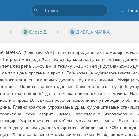
Поли
Слово Д
ДИВЉА МАЧКА
А МАЧКА
(
Felis silvestris
), типични представник фамилије мачак
ae) и реда месоједа (Carnivora).
Д. м.
спада у мале мачке: достиж
 тела без репа 50
–
80 цм, a тежину 3
–
10 кг. Реп је дугачак 25
–
35 цм
 са три црна прстена и врхом. Боја крзна је жућкастосивкаста ил
астосивкаста са тамнијим уздужним пругама и тачкама. Мужјаци с
од женки. Пари се једном годишње. Сезона парења је у фебруару
итост траје 56 до 64 дана, а женка обично окоти 2
–
5 мачића. Иак
ивети и преко 10 година, просечан животни век у природи је обичн
одина. Главни фактори угрожавања
д. м.
су уништавање станишт
нтролисана сеча старих шума), прекомерно изловљавање 
дизација (укрштање) са домаћом мачком која може бити так
пљена да у неким деловима ареала хибриди чине 80% природн
ације. Храни се највише малим кичмењацима. Ипак, широм ареал