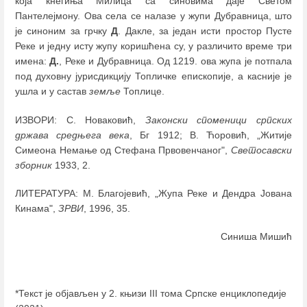
која кнегиња Милица са синовима даје Светом
Пантелејмону. Ова села се налазе у жупи Дубравница, што
је синоним за грчку
Д
. Дакле, за један исти простор Пусте
Реке и једну исту жупу коришћена су, у различито време три
имена:
Д.
, Реке и Дубравница. Од 1219. ова жупа је потпала
под духовну јурисдикцију Топличке епископије, а касније је
ушла и у састав
земље
Топлице.
ИЗВОРИ: С. Новаковић,
Законски споменици
српских
држава средњега века
, Бг 1912; В. Ћоровић, „Житије
Симеона Немање од Стефана Првовенчаног",
Светосавски
зборник
1933, 2.
ЛИТЕРАТУРА: М. Благојевић, „Жупа Реке и Дендра Јована
Кинама",
ЗРВИ
, 1996, 35.
Синиша Мишић
*Текст је објављен у 2. књизи III тома Српске енциклопедије