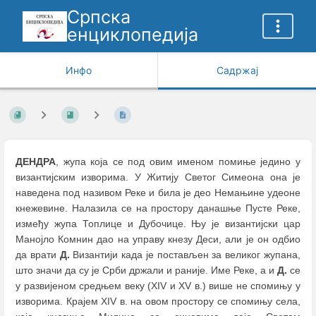
Српска
енциклопедија
Инфо
Садржај
ДЕНДРА
, жупа која се под овим именом помиње једино у
византијским изворима. У Житију Светог Симеона она је
наведена под називом Реке и била је део Немањине удеоне
кнежевине. Налазила се на простору данашње Пусте Реке,
између жупа Топлице и Дубочице. Њу је византијски цар
Манојло Комнин дао на управу кнезу Деси, али је он одбио
да врати
Д.
Византији када је постављен за великог жупана,
што значи да су је Срби држали и раније. Име Реке, а и
Д.
се
у развијеном средњем веку (XIV и XV в.) више не спомињу у
изворима. Крајем XIV в. на овом простору се спомињу села,