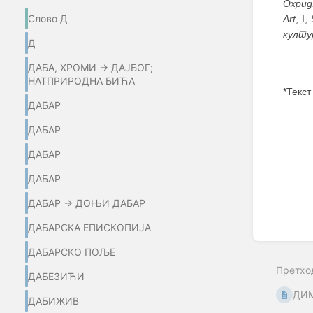
Охрид:
Слово Д
Art
, I
култу
Д
ДАБА, ХРОМИ → ДАЈБОГ;
НАТПРИРОДНА БИЋА
*Текст
ДАБАР
Enter
ДАБАР
section
select
ДАБАР
mode
ДАБАР
ДАБАР → ДОЊИ ДАБАР
ДАБАРСКА ЕПИСКОПИЈА
ДАБАРСКО ПОЉЕ
Претхо
ДАБЕЗИЋИ
ДИМ
ДАБИЖИВ