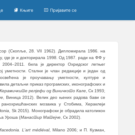
це
Књиге
Пријавите се
сор (Скопље, 28. VII 1962). Дипломирала 1986. на
 где је и докторирала 1998. Од 1987. ради на ФФ у
у 2004
–
2011. била је директор Охридског летњег
ој уметности. Стални је члан редакције и један од
освећена је проучавању уметности, културе и
јавила детаљни приказ програмских, иконографских и
Керамичките релјефи од Виничкото Кале
, Ск 1993;
ле
, Виница 2012). Велик део њених радова бави се
 ранохришћанских мозаика у Стобима, Хераклеји
donia
, Sk 2015). Монографски је обрадила католикон
ља Уроша (
Манастир Матејче
, Ск 2002).
acedonia. L'art médiéval
, Milanо 2006; и П. Кузман,