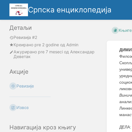
Српска енциклопедија
Детаљи
Књиге
Ревизија #2
Креирано
pre 2 godine
oд
Admin
ДИМИ
Ажурирано
pre 7 meseci
од
Александар
Деветак
Филоз
Скопљ
униве
Акције
уредн
социок
Ревизије
ликовн
Винич
анали
Извоз
Линкес
манас
Навигација кроз књигу
ДЕЛА