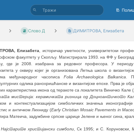
Поли
Слово Д
ДИМИТРОВА, Елизабета
ТРОВА, Елизабета
, историчар уметности, универзитетски профе
офском факултету у Скопљу. Магистрирала 1993. на ФФ у Београду,
у, где је 2008. изабрана за редовног професора. У период
рзитета у оквиру којег је организована Летња школа о византијск
ика међународног часописа
Folia Archaeologica Balkanica
. П
ултурних одлика ранохришћанске и византијске епохе. Прва је об
их карактеристика икона од теракоте са локалитета Виничко Кале (
ката мистерија: керамичката ризница од Доцноантичкото Ка
зом и контекстуализацијом симболичких значења иконографије
тис и античком Лихниду (
Early Christian Mosaic Pavements in Mace
тира Матеича, задужбине српске царице Јелене и њеног сина, кра
:
Најстарите христијански симболи
, Ск 1995; и С. Коруновски,
M