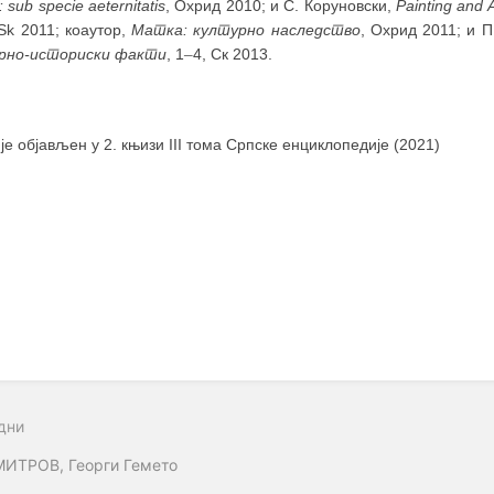
 sub specie aeternitatis
, Охрид 2010; и С. Коруновски,
Painting and 
, Sk 2011; коаутор,
Матка: културно наследство
, Охрид 2011; и П
рно-историски факти
, 1
–
4, Ск 2013.
 је објављен у 2. књизи III тома Српске енциклопедије (2021)
дни
ИТРОВ, Георги Гемето