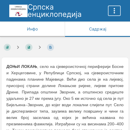
Српска
енциклопедија
Инфо
Садржај
ДОЊИ ЛОКАЊ
, село на сјевероисточној периферији Босне
и Херцеговине, у Републици Српској, на сјевероисточним
падинама планине Мајевице. Већи дио села је на лијевој,
присојној страни долине Локањске ријеке, лијеве притоке
Дрине. Припада општини Зворник, а општинско средиште
удаљено је 27 км према југу. Око 5 км источно од села је пут
Бијељина
–
Зворник, до којег води локални слијепи пут. Село
је дисперзивног типа, заузима велику површину и чини га
велик број заселака од којих је већина названа по
презименима фамилија. Изграђени су на висинама 200
–
400