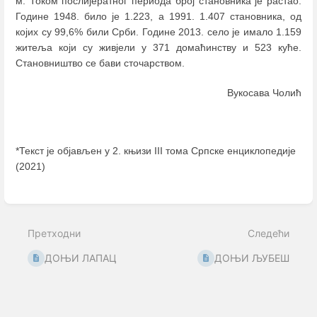
м. Током послијератног периода број становника је растао.
Године 1948. било је 1.223, а 1991. 1.407 становника, од
којих су 99,6% били Срби. Године 2013. село је имало 1.159
житеља који су живјели у 371 домаћинству и 523 куће.
Становништво се бави сточарством.
Вукосава Чолић
*Текст је објављен у 2. књизи III тома Српске енциклопедије
(2021)
Enter
section
select
mode
Претходни
Следећи
ДОЊИ ЛАПАЦ
ДОЊИ ЉУБЕШ