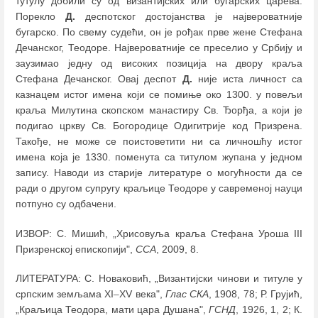
тутулу добили су од византијских или бугарских царева.
Порекло
Д.
деспотског достојанства је највероватније
бугарско. По свему судећи, он је рођак прве жене Стефана
Дечанског, Теодоре. Највероватније се преселио у Србију и
заузимао једну од високих позиција на двору краља
Стефана Дечанског. Овај деспот
Д.
није иста личност са
казнацем истог имена који се помиње око 1300. у повељи
краља Милутина скопском манастиру Св. Ђорђа, а који је
подигао цркву Св. Богородице Одигитрије код Призрена.
Такође, не може се поистоветити ни са личношћу истог
имена која је 1330. поменута са титулом жупана у једном
запису. Наводи из старије литературе о могућности да се
ради о другом супругу краљице Теодоре у савременој науци
потпуно су одбачени.
ИЗВОР: С. Мишић, „Хрисовуља краља Стефана Уроша III
Призренској епископији",
ССА
, 2009, 8.
ЛИТЕРАТУРА: С. Новаковић, „Византијски чинови и титуле у
српским земљама XI
–
XV века",
Глас СКА
, 1908, 78; Р. Грујић,
„Краљица Теодора, мати цара Душана",
ГСНД
, 1926, 1, 2; К.