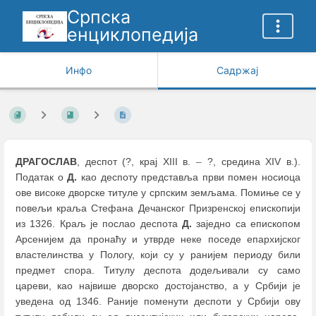
Српска
енциклопедија
Инфо
Садржај
ДРАГОСЛАВ
, деспот (?, крај XIII в.
–
?, средина XIV в.).
Податак о
Д.
као деспоту представља први помен носиоца
ове високе дворске титуле у српским земљама. Помиње се у
повељи краља Стефана Дечанског Призренској епископији
из 1326. Краљ је послао деспота
Д.
заједно са епископом
Арсенијем да пронаћу и утврде неке поседе епархијског
властелинства у Пологу, који су у ранијем периоду били
предмет спора. Титулу деспота додељивали су само
цареви, као највише дворско достојанство, а у Србији је
уведена од 1346. Раније поменути деспоти у Србији ову