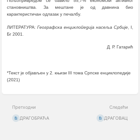
Пољопривредом се бавило 55,7% економски активног
становништва. За мештане је од давнина био
карактеристичан одлазак у печалбу.
ЛИТЕРАТУРА:
Географска енциклопедија насеља Србије
, I,
Бг 2001.
Д. Р. Гатарић
*Текст је објављен у 2. књизи III тома Српске енциклопедије
(2021)
Enter
section
select
Претходни
Следећи
mode
ДРАГОБРАЋА
ДРАГОВАЦ