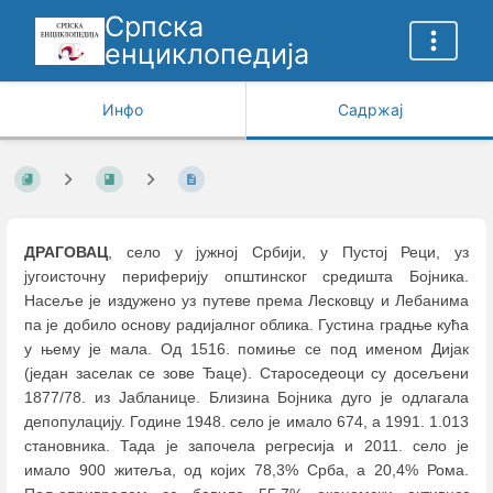
Српска
енциклопедија
Инфо
Садржај
ДРАГОВАЦ
, село у јужној Србији, у Пустој Реци, уз
југоисточну периферију општинског средишта Бојника.
Насеље је издужено уз путеве према Лесковцу и Лебанима
па је добило основу радијалног облика. Густина градње кућа
у њему је мала. Од 1516. помиње се под именом Дијак
(један заселак се зове Ђаце). Староседеоци су досељени
1877/78. из Јабланице. Близина Бојника дуго је одлагала
депопулацију. Године 1948. село је имало 674, а 1991. 1.013
становника. Тада је започела регресија и 2011. село је
имало 900 житеља, од којих 78,3% Срба, а 20,4% Рома.