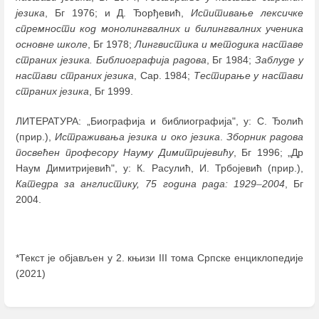
језика
, Бг 1976; и Д. Ђорђевић,
Испитивање лексичке
спремности код монолингвалних и билингвалних ученика
основне школе
, Бг 1978;
Лингвистика и методика наставе
страних језика. Библиографија радова
, Бг 1984;
Заблуде у
настави страних језика
, Сар. 1984;
Тестирање у настави
страних језика
, Бг 1999.
ЛИТЕРАТУРА: „Биографија и библиографија", у: С. Ђолић
(прир.),
Истраживања језика и око језика
.
Зборник радова
посвећен професору Науму Димитријевићу
, Бг 1996; „Др
Наум Димитријевић", у: К. Расулић, И. Трбојевић (прир.),
Катедра за англистику, 75 година рада: 1929
–
2004
, Бг
2004.
*Текст је објављен у 2. књизи III тома Српске енциклопедије
(2021)
Enter
section