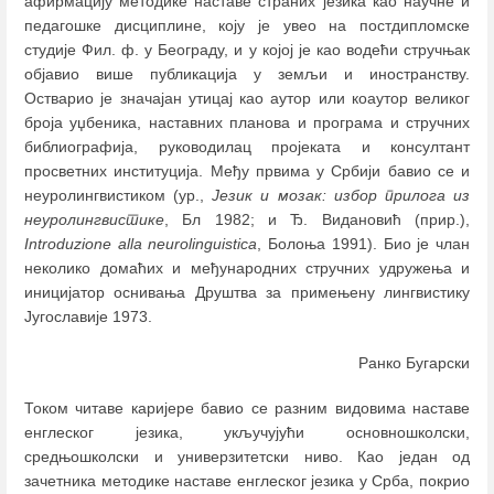
афирмацију методике наставе страних језика као научне и
педагошке дисциплине, коју је увео на постдипломске
студије Фил. ф. у Београду, и у којој је као водећи стручњак
објавио више публикација у земљи и иностранству.
Остварио је значајан утицај као аутор или коаутор великог
броја уџбеника, наставних планова и програма и стручних
библиографија, руководилац пројеката и консултант
просветних институција. Међу првима у Србији бавио се и
неуролингвистиком (ур.,
Језик и мозак: избор прилога из
неуролингвистике
, Бл 1982; и Ђ. Видановић (прир.),
Introduzione alla neurolinguistica
, Болоња 1991). Био је члан
неколико домаћих и међународних стручних удружења и
иницијатор оснивања Друштва за примењену лингвистику
Југославије 1973.
Ранко Бугарски
Током читаве каријере бавио се разним видовима наставе
енглеског језика, укључујући основношколски,
средњошколски и универзитетски ниво. Као један од
зачетника методике наставе енглеског језика у Срба, покрио