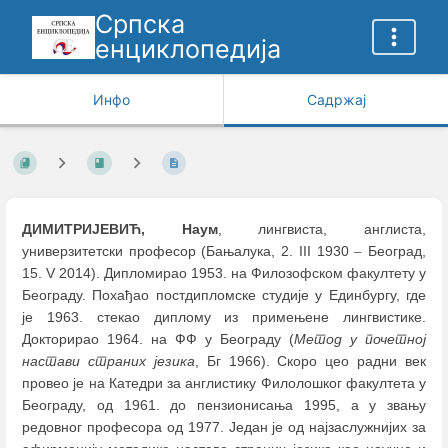
Српска
енциклопедија
Инфо
Садржај
ДИМИТРИЈЕВИЋ, Наум
, лингвистa, англиста,
универзитетски професор (Бањалука, 2. III 1930
–
Београд,
15. V 2014). Дипломирао 1953. на Филозофском факултету у
Београду. Похађао постдипломске студије у Единбургу, где
је 1963. стекао диплому из примењене лингвистике.
Докторирао 1964. на ФФ у Београду (
Метод у почетној
настави страних језика
, Бг 1966). Скоро цео радни век
провео је на Катедри за англистику Филолошког факултета у
Београду, од 1961. до пензионисања 1995, а у звању
редовног професора од 1977. Један је од најзаслужнијих за