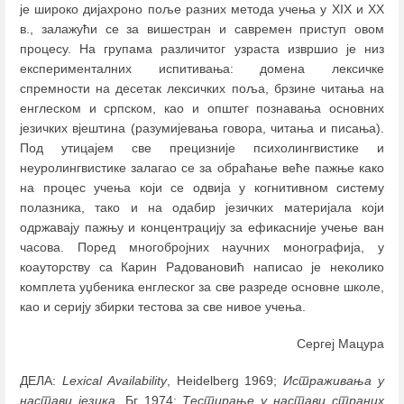
је широко дијахроно поље разних метода учења у XIX и XX
в., залажући се за вишестран и савремен приступ овом
процесу. На групама различитог узраста извршио је низ
експерименталних испитивања: домена лексичке
спремности на десетак лексичких поља, брзине читања на
енглеском и српском, као и општег познавања основних
језичких вјештина (разумијевања говора, читања и писања).
Под утицајем све прецизније психолингвистике и
неуролингвистике залагао се за обраћање веће пажње како
на процес учења који се одвија у когнитивном систему
полазника, тако и на одабир језичких материјала који
одржавају пажњу и концентрацију за ефикасније учење ван
часова. Поред многобројних научних монографија, у
коауторству са Карин Радовановић написао је неколико
комплета уџбеника енглеског за све разреде основне школе,
као и серију збирки тестова за све нивое учења.
Сергеј Мацура
ДЕЛА:
Lexical Availability
, Heidelberg 1969;
Истраживања у
настави језика
, Бг 1974;
Тестирање у настави страних