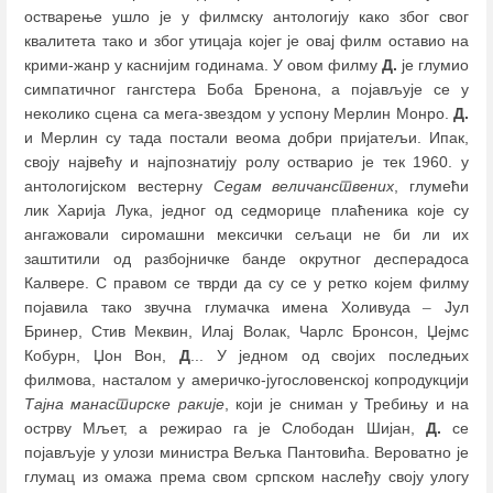
остварење ушло је у филмску антологију како због свог
квалитета тако и због утицаја којег је овај филм оставио на
крими-жанр у каснијим годинама. У овом филму
Д.
је глумио
симпатичног гангстера Боба Бренона, а појављује се у
неколико сцена са мега-звездом у успону Мерлин Монро.
Д.
и Мерлин су тада постали веома добри пријатељи. Ипак,
своју највећу и најпознатију ролу остварио је тек 1960. у
антологијском вестерну
Седам величанствених
, глумећи
лик Харија Лука, једног од седморице плаћеника које су
ангажовали сиромашни мексички сељаци не би ли их
заштитили од разбојничке банде окрутног десперадоса
Калвере. С правом се тврди да су се у ретко којем филму
појавила тако звучна глумачка имена Холивуда
–
Јул
Бринер, Стив Меквин, Илај Волак, Чарлс Бронсон, Џејмс
Кобурн, Џон Вон,
Д
... У једном од својих последњих
филмова, насталом у америчко-југословенској копродукцији
Тајна манастирске ракије
, који је сниман у Требињу и на
острву Мљет, а режирао га је Слободан Шијан,
Д.
се
појављује у улози министра Вељка Пантовића. Вероватно је
глумац из омажа према свом српском наслеђу своју улогу