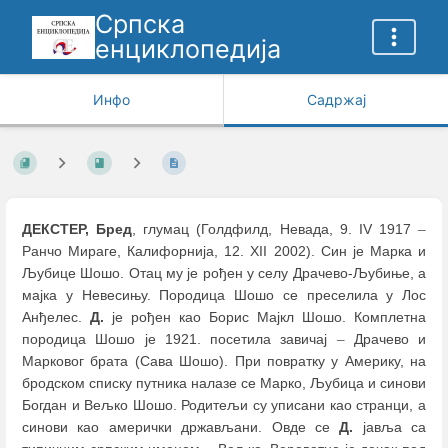
Српска
енциклопедија
Инфо
Садржај
ДЕКСТЕР, Бред
, глумац (Голдфилд, Невада, 9. IV 1917
–
Ранчо Мираге, Калифорнија, 12. XII 2002). Син је Марка и
Љубице Шошо. Отац му је рођен у селу Драчево-Љубиње, а
мајка у Невесињу. Породица Шошо се преселила у Лос
Анђелес.
Д.
је рођен као Борис Мајкл Шошо. Комплетна
породица Шошо је 1921. посетила завичај
–
Драчево и
Марковог брата (Сава Шошо). При повратку у Америку, на
бродском списку путника налазе се Марко, Љубица и синови
Богдан и Вељко Шошо. Родитељи су уписани као странци, а
синови као амерички држављани. Овде се
Д.
јавља са