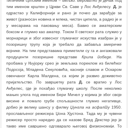
типичним српским именом
–
Вељко. Вероватно је дечак под
тим именом крштен у Цркви Св. Саве у Лос Анђелесу.
Д.
је
одрастао у Калифорнији и рано је почео да зарађује за
живот (разносач новина и млека, чистач ципела, а радио је и
у месарама на паковању меса). Бавио се аматерским
боксом и глумио као аматер. Током II светског рата служио у
морнарици и због извесног глумачког искуства изабран је у
позоришну трупу која је требало да забавља америчке
војнике. На тим представама приметили су га и ангажовали
продуценти позоришне представе
Крила победе
. На
пробама у Њујорку срео је земљака пореклом из билећког
Подосоја, Младена Секуловића, касније славом и Оскаром
овенчаног Карла Малдена, са којим је развио доживотно
пријатељство. По завршетку рата
Д.
се вратио у Лос
Анђелес, где је похађао глумачку школу. После неколико
мањих улога под именом Бери Мичел у којима је због своје
висине и помало грубе спољашности глумио негативце,
добио је велику шансу у филму
Џунгла на асфалту
1950.
прослављеног режисера Џона Хјустона. Тада му је чувени
режисер просто наредио да се назове Бред Декстер јер је
такво име савршено одговарало његовој физиономији. То