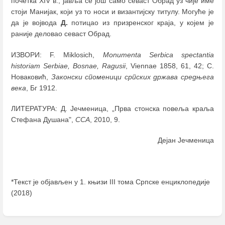
почетка ХIV в., јавља се још само севаст Обрад уз чије име
стоји Манијак, који уз то носи и византијску титулу. Могуће је
да је војвода
Д.
потицао из призренског краја, у којем је
раније деловао севаст Обрад.
ИЗВОРИ: F. Miklosich,
Monumenta Serbica spectantia
historiam Serbiae, Bosnae, Ragusii
, Viennae 1858, 61, 42; С.
Новаковић,
Законски споменици српских држава средњега
века
, Бг 1912.
ЛИТЕРАТУРА: Д. Јечменица, „Прва стонска повеља краља
Стефана Душана",
ССА
, 2010, 9.
Дејан Јечменица
*Текст је објављен у 1. књизи III тома Српске енциклопедије
(2018)
Enter
section