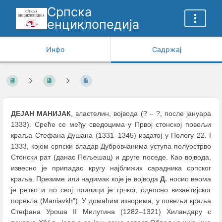
Српска
енциклопедија
Инфо
Садржај
ДЕЈАН МАНИЈАК
, властелин, војвода (?
–
?, после јануара
1333). Среће се међу сведоцима у Првој стонској повељи
краља Стефана Душана (1331
–
1345) издатој у Пологу 22. I
1333, којом српски владар Дубровчанима уступа полуострво
Стонски рат (данас Пељешац) и друге поседе. Као војвода,
извесно је припадао кругу најближих сарадника српског
краља. Презиме или надимак које је војвода
Д.
носио веома
је ретко и по свој прилици је грчког, односно византијског
порекла (Maniavkh"). У домаћим изворима, у повељи краља
Стефана Уроша II Милутина (1282
–
1321) Хиландару с