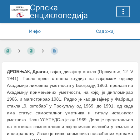
Српска
енциклопедија
Инфо
Садржај
ДРОБЊАК, Драган
, вајар, дизајнер стакла (Прокупље, 12. V
1941). После првог степена студија на вајарском одсеку
Академије ликовних уметности у Београду, 1963. прелази на
Академију примењених уметности, на којој је дипломирао
1966. и магистрирао 1981. Радио је као дизајнер у Фабрици
стакла „9. октобар" у Прокупљу од 1969. до 1991, од када
има статус самосталног уметника и титулу истакнутог
уметника. Члан УЛУПУДС-а је од 1969. Дела је представљао
на стотинак самосталних и заједничких изложби у земљи и
иностранству. Извео је више споменика посвећених жртвама