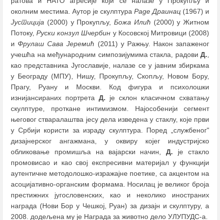
ратова и НАТО агресије који се налазе у Прокупљу и
околним местима. Аутор је скулптура
Раде Драинац
(1967) и
Јустиција
(2000) у Прокупљу,
Божа Илић
(2000) у Житном
Потоку,
Руски конзул Шчербин
у Косовској Митровици (2008)
и
Фрулаш Сава Јеремић
(2011) у Ражњу. Након запаженог
учешћа на међународним симпозијумима стакла, радови
Д.
,
као представника Југославије, налазе се у јавним збиркама
у Београду (МПУ), Нишу, Прокупљу, Скопљу, Новом Бору,
Прагу, Руану и Москви. Код фигура и психолошки
изнијансираних портрета
Д.
је склон класичном схватању
скулптуре, проткане интимизмом. Најособенији сегмент
његовог стваралаштва јесу дела изведена у стаклу, које први
у Србији користи за израду скулптура. Поред „службеног"
дизајнерског ангажмана, у оквиру којег индустријско
обликовање промишља на вајарски начин,
Д.
је стакло
промовисао и као свој експресивни материјал у функцији
аутентичне методолошко-изражајне поетике, са акцентом на
асоцијативно-органским формама. Носилац је великог броја
престижних југословенских, као и неколико иностраних
награда (Нови Бор у Чешкој, Руан) за дизајн и скулптуру, а
2008. додељена му је Награда за животно дело УЛУПУДС-а.