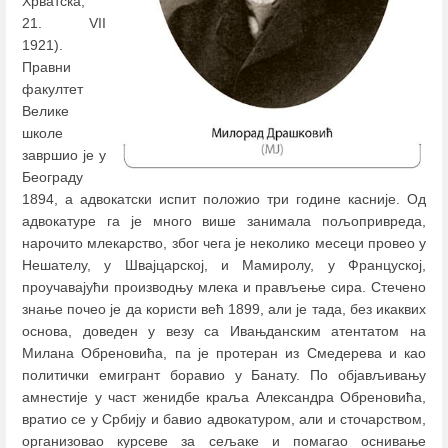
Хрватска,
21. VII
1921).
Правни
факултет
Велике
школе
завршио је у
Београду
1894, а адвокатски испит положио три године касније. Од
адвокатуре га је много више занимала пољопривреда,
нарочито млекарство, због чега је неколико месеци провео у
Нешателу, у Швајцарској, и Мамиролу, у Француској,
проучавајући производњу млека и прављење сира. Стечено
знање почео је да користи већ 1899, али је тада, без икаквих
основа, доведен у везу са Ивањданским атентатом на
Милана Обреновића, па је протеран из Смедерева и као
политички емигрант боравио у Банату. По објављивању
амнестије у част женидбе краља Александра Обреновића,
вратио се у Србију и бавио адвокатуром, али и сточарством,
организовао курсеве за сељаке и помагао оснивање