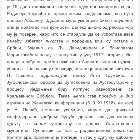
је 19 дана формални заступник одсутног министра војног
Радивоја Бојовића и, према неким сведочењима, два пута
прешао Албанију. Здравље му је умногоме било нарушено,
али је обављао низ дужности, далеко ширих од ресора који
му је поверен, нарочито се старајући да се успоставе везе
између избеглог људства и породица које су остале у
Србији. Заједно са Љ. Давидовићем и Војиславом
Маринковићем владу је напустио у јуну 1917, огорчен због
процеса вођеног против пуковника Аписа и његовог судског
убиства. Прешавши у опозицију, постао је огорчени критичар
Н. Пашића, подржавајући тежњу Анте Трумбића и
Југословенског одбора да Југословени из Аустроугарске у
процесу уједињења буду потпуно равноправни са
Краљевином Србијом. Такав његов став посебно је био
изражен на Женевској конференцији (6−9. XI 1918), на којој
је Н. Пашић, оставши усамљен, морао да прихвати
конфедерално уређење будуће државе, све док коначну
одлуку о њеном устројству не донесе Уставотворна
скупштина. Суочивши се пак с радикализмом хрватских
политичара, променио је погледе и стао у одлучну одбрану