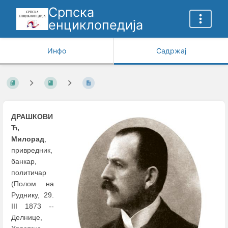
Српска
енциклопедија
Инфо
Садржај
ДРАШКОВИ
Ћ,
Милорад
,
привредник,
банкар,
политичар
(Полом на
Руднику, 29.
III 1873 --
Делнице,