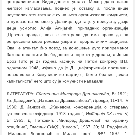
централистичког Видовданског устава. Месец дана након
његовог изгласавања, поднео је оставку и, после више
неуспелих атентата које су на њега организовали комунисти,
отпутовао на лечење у Делнице, где га је у присуству двоје
деце усмртио Алија Алијагић, припадник организације
„Црвена правда", која је сматрала да има право да на
репресивне мере режима узврати терористичким акцијама.
Овај је атентат био повод за доношење дуго припреманог
Закона о заштити безбедности и поретка у држави, а Јосип
Броз Тито је 27 година касније, на Петом конгресу КПЈ,
одржаном 1948, изјавио да је
Д.
, „најогорченији противник
новостворене Комунистичке партије", боље бранио „власт
капиталиста" него што су је комунисти нападали.
ЛИТЕРАТУРА:
Споменица Милорада Дра-шковића
, Бг 1921;
Љ. Давидовић, „Из живота Драшковићева",
Правда
, 11−14. IV
1936; Д. Јанковић, „Женевска конференција о стварању
југословенске заједнице 1918. године",
Историја XX века
, V,
Бг 1963; Д. Петковић, „Милорад Драшковић на бранику
отаџбине",
Гласник СИКД „Његош"
, 1967, 20; М. Радојевић,
„Милорад Драшковић и Милан Грол",
ЈИЧ
, 1997, 1;