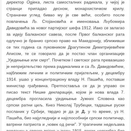
директор
Одјека
, листа самосталних радикала, у чијој је
странци припадао десном, монархистичком крилу.
Страначки углед бивао му је све већи, особито после
повлачења Љ. Стојановића и именовања Љубомира
Давидовића за новог партијског шефа 1912. Иако се залагао
за идеју Балканског савеза, после Првог балканског рата
одлучно је бранио српско право на Македонију, зближивши
се тих година са пуковником Драгутином Димитријевићем
Аписом, те се говорило да је постао члан организације
„Уједињење или смрт". Почетком I светског рата превазишао
је непријатељство према радикалима и са Љ. Давидовићем,
најближим личним и политичким пријатељем, у децембру
1914. ушао у концентрациону владу Н. Пашића, поставши
министар грађевина. Претпоставља се да је управо он
писао текст Нишке декларације, којом је нова влада 7.
децембра прогласила уједињење Јужних Словена као
српски ратни циљ. Кнез Николај Трубецки, тадашњи руски
посланик у Србији, тврдио је да је
Д.
у то време, уз Н.
Пашића, био најугледнији и најспособнији српски политичар,
ватрени патриота и „човек од речи". У трагичним недељама
повлачења српске војске у јесен 1915, током новембра био