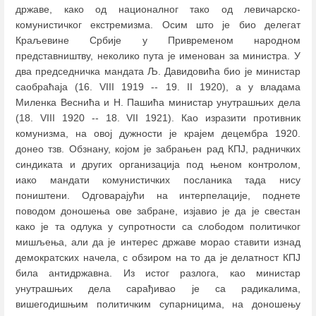
државе, како од националног тако од левичарско-
комунистичког екстремизма. Осим што је био делегат
Краљевине Србије у Привременом народном
представништву, неколико пута је именован за министра. У
два председничка мандата Љ. Давидовића био је министар
саобраћаја (16. VIII 1919 -- 19. II 1920), а у владама
Миленка Веснића и Н. Пашића министар унутрашњих дела
(18. VIII 1920 -- 18. VII 1921). Као изразити противник
комунизма, на овој дужности је крајем децембра 1920.
донео тзв. Обзнану, којом је забрањен рад КПЈ, радничких
синдиката и других организација под њеном контролом,
иако мандати комунистичких посланика тада нису
поништени. Одговарајући на интерпелације, поднете
поводом доношења ове забране, изјавио је да је свестан
како је та одлука у супротности са слободом политичког
мишљења, али да је интерес државе морао ставити изнад
демократских начела, с обзиром на то да је делатност КПЈ
била антидржавна. Из истог разлога, као министар
унутрашњих дела сарађивао је са радикалима,
вишегодишњим политичким супарницима, на доношењу