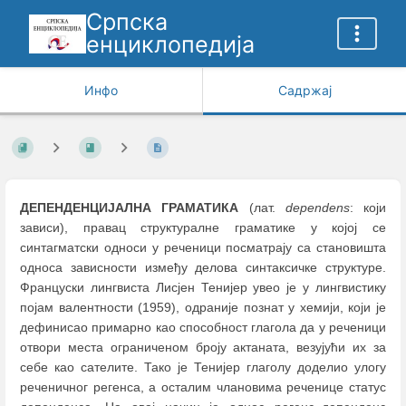
Српска
енциклопедија
Инфо
Садржај
ДЕПЕНДЕНЦИЈАЛНА ГРАМАТИКА
(лат.
dependens
: који
зависи), правац структуралне граматике у којој се
синтагматски односи у реченици посматрају са становишта
односа зависности између делова синтаксичке структуре.
Француски лингвиста Лисјен Тенијер увео је у лингвистику
појам валентности (1959), одраније пoзнат у хемији, који је
дефинисао примарно као способност глагола да у реченици
отвори места ограниченом броју актаната, везујући их за
себе као сателите. Тако је Тенијер глаголу доделио улогу
реченичног регенса, а осталим члановима реченице статус