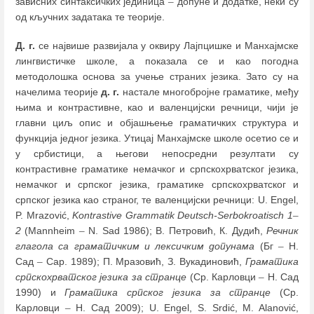
зависних синтаксичких јединица
–
допуне и додатке, неки су
од кључних задатака те теорије.
Д. г.
се највише развијала у оквиру Лајпцишке и Манхајмске
лингвистичке школе, а показала се и као погодна
методолошка основа за учење страних језика. Зато су на
начелима теорије
д. г.
настале многобројне граматике, међу
њима и контрастивне, као и валенцијски речници, чији је
главни циљ опис и објашњење граматичких структура и
функција једног језика. Утицај Манхајмске школе осетио се и
у србистици, а његови непосредни резултати су
контрастивне граматике немачког и српскохрватског језика,
немачког и српског језика, граматике српскохрватског и
српског језика као страног, те валенцијски речници: U. Engel,
P. Mrazović,
Kontrastive Grammatik Deutsch-Serbokroatisch 1
–
2
(Mannheim
–
N. Sad 1986); В. Петровић, К. Дудић,
Речник
глагола са граматичким и лексичким допунама
(Бг
–
Н.
Сад
–
Сар. 1989); П. Мразовић, З. Вукадиновић,
Граматика
српскохрватског језика за странце
(Ср. Карловци
–
Н. Сад
1990) и
Граматика српског језика за странце
(Ср.
Карловци
–
Н. Сад 2009); U. Engel, S. Srdić, M. Alanović,