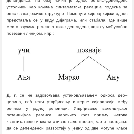
депенденса. На овај начин је однос регенс
–
депенденс
устоличен као кључна синтагматска релација подесна за
опис сваке језичке структуре. Поменути хијерархијски однос
представља се у виду дијаграма, или стабала, где више
место заузима регенс а ниже депенденс, који су међусобно
повезани линијом, нпр.:
Д. г.
се не задовољава установљавањем односа део
–
целина, већ тежи утврђивању интерне хијерархије међу
речима у једној реченици. Утврђивање валенцијског
потенцијала регенса, нарочито кроз призму његове
квантитативне и квалитативне валентности, као и настојање
да се депенденси разврстају у једну од две могуће класе