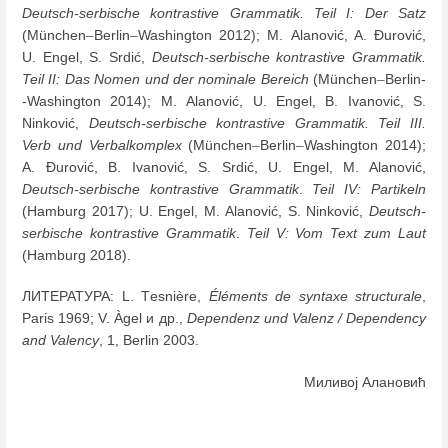
Deutsch-serbische kontrastive Grammatik. Teil I: Der Satz
(München
–
Berlin
–
Washington 2012); М. Alanović, A. Đurović,
U. Engel, S. Srdić,
Deutsch-serbische kontrastive Grammatik.
Teil II: Das Nomen und der nominale Bereich
(München
–
Berlin-
-Washington 2014); М. Alanović, U. Engel, B. Ivanović, S.
Ninković,
Deutsch-serbische kontrastive Grammatik. Teil III.
Verb und Verbalkomplex
(München
–
Berlin
–
Washington 2014);
А. Ðurović, B. Ivanović, S. Srdić, U. Engel, M. Alanović,
Deutsch-serbische kontrastive Grammatik
.
Teil IV: Partikeln
(Hamburg 2017); U. Engel, M. Alanović, S. Ninković,
Deutsch-
serbische kontrastive Grammatik
.
Teil V: Vom Text zum Laut
(Hamburg 2018).
ЛИТЕРАТУРА: L. Тesnière,
Éléments de syntaxe structurale
,
Paris 1969; V. Àgel и др.,
Dependenz und Valenz / Dependency
and Valency
, 1, Berlin 2003.
Миливој Алановић