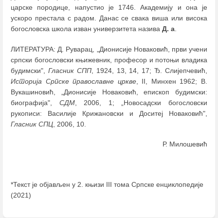
царске породице, напустио је 1746. Академију и она је
ускоро престала с радом. Данас се свака виша или висока
богословска школа изван универзитета назива
Д. а
.
ЛИТЕРАТУРА: Д. Руварац, „Дионисије Новаковић, први учени
српски богословски књижевник, професор и потоњи владика
будимски",
Гласник СПП
, 1924, 13, 14, 17; Ђ. Слијепчевић,
Историја Српске православне цркве
, II, Минхен 1962; В.
Вукашиновић, „Дионисије Новаковић, епископ будимски:
биографија",
СДМ
, 2006, 1; „Новосадски богословски
рукописи: Василије Крижановски и Доситеј Новаковић",
Гласник СПЦ
, 2006, 10.
Р. Милошевић
*Текст је објављен у 2. књизи III тома Српске енциклопедије
(2021)
Enter