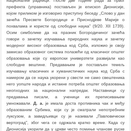
национални радници. После две године рада за првог
префекта (управника) постављен је епископ Дионисије,
којом приликом је изговорио приступну беседу „Слово у дан
зачећа Пресвете Богородице и Приснодјеве Марије о
похвалама и користи од слободни наука" (9/20. XII 1739).
Осим симболике да на празник Богородичиног зачећа
говори о зачетку изучавања природних наука и зачетку
модерног високог образовања код Срба, изложио је своју
замисао образовног система полазећи од класичног општег
образовања које су европски универзтети развијали као
слободне вештине. Предавањем је постављен темељ
изучавању класичних и хуманистичких наука код Срба с
намером да се наука укорени у свести не само свештеника
него уопште народа и истакне потреба општег образовања
неопходних за национални напредак. Наставници су
предавања писали, а ученици их преписивањем
умножавали.
Д. а.
је имала доста противника чак и међу
образованим Србима, који су је сматрали непотребним
луксузом, а завидљивци су је називали „Павловически
вертоград", због чега се одржала кратко време. Када су
Дионисија укорили да у цркви често помиње чланове руске