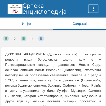
Српска
енциклопедија
Инфо
Садржај
ДУХОВНА АКАДЕМИЈА
(Духовна колегија), прва српска
редовна виша богословска школа, коју је у
Петроварадинском шанцу, тј. данашњем Новом Саду,
основао епископ бачки Висарион (Павловић), схвативши
потребу вишег образoвања свештеника. Почела је с радом
1737, а њени предавачи су били Дионисије (Новаковић),
потоњи будимски епископ, Захарије Орфелин и Јован Рајић,
а међу слушаоцима су били Лукијан Мушицки, Симеон
Пишчевић, Стефан Стратимировић, Милован Видаковић и
други који су касније постали значајни просветни и