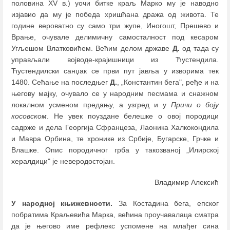
половина XV в.) уочи битке краљ Марко му је наводно
изјавио да му је победа хришћана дража од живота. Те
године вероватно су само три жупе, Иногошт, Прешево и
Врање, очувале делимичну самосталност под кесаром
Угљешом Влатковићем. Већим делом државе
Д.
од тада су
управљали војводе-крајишници из Ћустендила.
Ћустендилски санџак се први пут јавља у изворима тек
1480. Сећање на последњег
Д.
, „Константин бега", ређе и на
његову мајку, очувало се у народним песмама и снажном
локалном усменом предању, а узгред и у
Причи о боју
косовском
. Не увек поуздане белешке о овој породици
садрже и дела Георгија Сфранцеза, Лаоника Халкокондила
и Мавра Орбина, те хронике из Србије, Бугарске, Грчке и
Влашке. Опис породичног грба у такозваној „Илирској
хералдици" је неверодостојан.
Владимир Алексић
У народној књижевности.
За Костадина бега, епског
побратима Краљевића Марка, већина проучавалаца сматра
да је његово име рефлекс успомене на млађег сина