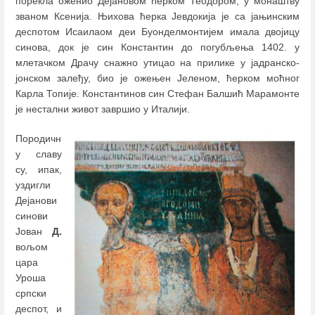
порекла оженио Дејановом ћерком Теодором, у монаштву
званом Ксенија. Њихова ћерка Јевдокија је са јањинским
деспотом Исаилаом деи Буонделмонтијем имала двојицу
синова, док је син Константин до погубљења 1402. у
млетачком Драчу снажно утицао на прилике у јадранско-
јонском залеђу, био је ожењен Јеленом, ћерком моћног
Карла Топије. Константинов син Стефан Балшић Марамонте
је нестални живот завршио у Италији.
Породичн
у славу
су, ипак,
уздигли
Дејанови
синови
Јован
Д.
вољом
цара
Уроша
српски
деспот, и