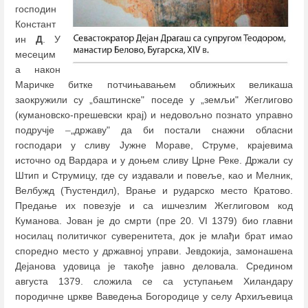
господин
Констант
ин
Д
. У
месецим
а након
Маричке битке потчињавањем оближњих великаша
заокружили су „баштинске" поседе у „земљи" Жеглигово
(кумановско-прешевски крај) и недовољно познато управно
подручје
–
„државу" да би постали снажни обласни
господари у сливу Јужне Мораве, Струме, крајевима
источно од Вардара и у доњем сливу Црне Реке. Држали су
Штип и Струмицу, где су издавали и повеље, као и Мелник,
Велбужд (Ћустендил), Врање и рударско место Кратово.
Предање их повезује и са ишчезлим Жеглиговом код
Куманова. Јован је до смрти (пре 20. VI 1379) био главни
носилац политичког суверенитета, док је млађи брат имао
споредно место у државној управи. Јевдокија, замонашена
Дејанова удовица је такође јавно деловала. Средином
августа 1379. сложила се са уступањем Хиландару
породичне цркве Ваведења Богородице у селу Архиљевица