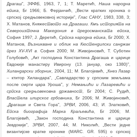
Драгаш",
ЗФФБ
, 1963, 7, 1; T. Маретић,
Наша народна
епика
, Бг 1966; Б. Ферјанчић, „Вести кратких хроника о
српској средњовековној историји",
Глас САНУ
, 1983, 338, 3;
Х. Матанов,
Княжеството на Драгаши. Кмъ историята на
Североизточна Македония в предосманската епоха
,
София 1997; Ј. Деретић,
Српска народна епика
, Бг 2000; Х.
Матанов,
Възникване и облик на Кюстендилски санджак
през XV-XVI в.
София 2000; М. Живојиновић, Т. Суботин
Голубовић, „Акт господина Константина Драгаша и царице
Евдокије манастиру Ивирону (13. јануар, око 1380)",
Хиландарски зборник
, 2004, 11; М. Благојевић, „Кнез Лазар
–
ктитор Хиландара", „Савладарство у српским земљама
после смрти цара Уроша", у:
Немањићи и Лазаревићи и
српска средњовековна државност
, Бг 2004; С. Рудић,
Властела илирског грбовника
, Бг 2006; М. Живојиновић,
„Драгаши и Света Гора",
ЗРВИ
, 2006, 43; И. Златковић,
Епска биографија Марка Краљевића
, Бг 2006; М.
Благојевић, „Закон господина Константина и царице
Јевдокије",
ЗРВИ
, 2007, 44; М. Николић, „Вести једне
византијске кратке хронике (MARC. GR. 595) о српској