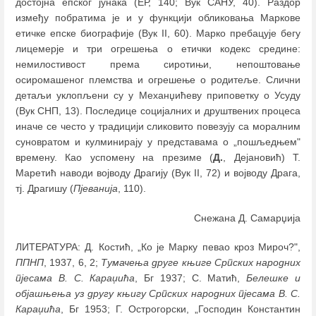
достојна епског јунака (ЕР, 140; Вук САНУ, 40). Раздор
између побратима је и у функцији обликовања Маркове
етичке епске биографије (Вук II, 60). Марко пребацује бегу
лицемерје и три огрешења о етички кодекс средине:
немилостивост према сиротињи, непоштовање
осиромашеног племства и огрешење о родитеље. Слични
детаљи уклопљени су у Механџићеву приповетку о Усуду
(Вук СНП, 13). Последице социјалних и друштвених процеса
иначе се често у традицији сликовито повезују са моралним
суновратом и кулминирају у представама о „пошљедњем"
времену. Као успомену на презиме (
Д.
, Дејановић) Т.
Маретић наводи војводу Драгију (Вук II, 72) и војводу Драга,
тј. Драгишу (
Пјеванија
, 110).
Снежана Д. Самарџија
ЛИТЕРАТУРА: Д. Костић, „Ко је Марку певао кроз Мироч?",
ППНП
, 1937, 6, 2;
Тумачења друге књиге Српских народних
пјесама В. С. Караџића
, Бг 1937; С. Матић,
Белешке и
објашњења уз другу књигу Српских народних пјесама В. С.
Караџића
, Бг 1953; Г. Острогорски, „Господин Константин