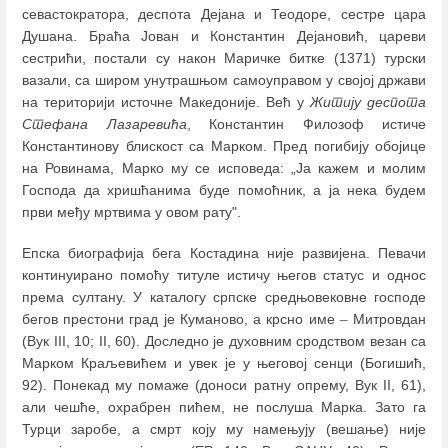
севастократора, деспота Дејана и Теодоре, сестре цара
Душана. Браћа Јован и Константин Дејановић, цареви
сестрићи, постали су након Маричке битке (1371) турски
вазали, са широм унутрашњом самоуправом у својој држави
на територији источне Македоније. Већ у
Житију деспота
Стефана Лазаревића
, Константин Филозоф истиче
Константинову блискост са Марком. Пред погибију обојице
на Ровинама, Марко му се исповеда: „Ја кажем и молим
Господа да хришћанима буде помоћник, а ја нека будем
први међу мртвима у овом рату".
Епска биографија бега Костадина није развијена. Певачи
континуирано помоћу титуле истичу његов статус и однос
према султану. У каталогу српске средњовековне господе
бегов престони град је Куманово, а крсно име
–
Митровдан
(Вук III, 10; II, 60). Доследно је духовним сродством везан са
Марком Краљевићем и увек је у његовој сенци (Богишић,
92). Понекад му помаже (доноси ратну опрему, Вук II, 61),
али чешће, охрабрен пићем, не послуша Марка. Зато га
Турци заробе, а смрт коју му намењују (вешање) није