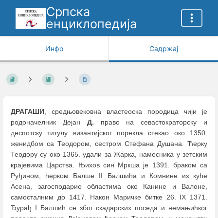
Српска
енциклопедија
Инфо
Садржај
ДРАГАШИ
, средњовековна властеоска породица чији је
родоначелник Дејан
Д.
право на севастократорску и
деспотску титулу византијског порекла стекао око 1350.
женидбом са Теодором, сестром Стефана Душана. Ћерку
Теодору су око 1365. удали за Жарка, намесника у зетским
крајевима Царства. Њихов син Мркша је 1391. браком са
Руђином, ћерком Балше II Балшића и Комнине из куће
Асена, загосподарио областима око Канине и Валоне,
самосталним до 1417. Након Маричке битке 26. IX 1371.
Ђурађ I Балшић се због скадарских поседа и немањићког