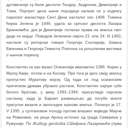
дуговечнији су били деспоти Теодор, Андроник, Димитрије и
Тома. Портрет дела њене породице налази се у кодексу
париског манастира Сент Дени насталог око 1408. Томина
ћерка Јелена је 1446. удата за српског деспота Лазара
Бранковића, док је Димитрије полагао права на земље свог
деде по мајци. Поводом Јеленине смрти 23. или 24. III 1450,
настали су реторски говори Георгија Схоларија, Јована
Евгеника и Георгија Гемиста Плитона са уопштеним вестима
о њеном пореклу.
Константин се као вазал Османлија вероватно 1386. борио у
Малој Азији, потом и на Косову. Пре тога је кроз своју земљу
пропустио Муратову војску. Од тада се под османским
притиском држава убрзано растаче, Константин најпре губи
богато Кратово, у зиму 1393
–
1394. присуствује серском
састанку, када је Бајазит размишљао да погуби многе
присутне вазале и запоседне њихове земље. Погинуо је 17.
V 1395. у султановом походу против влашког војводе Мирче
на Ровинама, на реци Аргеш источно од града Северина у
Румунији. По
Житију деспота Стефана Лазаревића
(прва