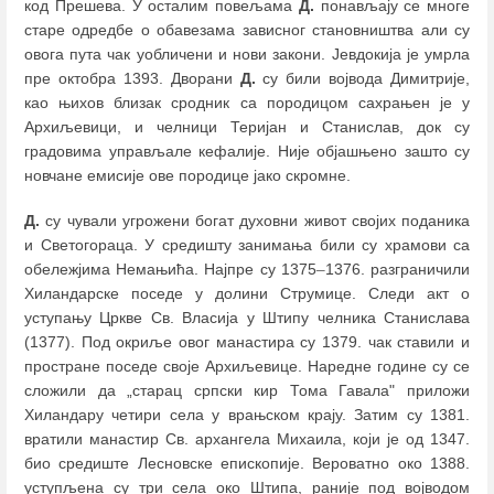
код Прешева. У осталим повељама
Д.
понављају се многе
старе одредбе о обавезама зависног становништва али су
овога пута чак уобличени и нови закони. Јевдокија је умрла
пре октобра 1393. Дворани
Д.
су били војвода Димитрије,
као њихов близак сродник са породицом сахрањен је у
Архиљевици, и челници Теријан и Станислав, док су
градовима управљале кефалије. Није објашњено зашто су
новчане емисије ове породице јако скромне.
Д.
су чували угрожени богат духовни живот својих поданика
и Светогораца. У средишту занимања били су храмови са
обележјима Немањића. Најпре су 1375
–
1376. разграничили
Хиландарске поседе у долини Струмице. Следи акт о
уступању Цркве Св. Власија у Штипу челника Станислава
(1377). Под окриље овог манастира су 1379. чак ставили и
простране поседе своје Архиљевице. Наредне године су се
сложили да „старац српски кир Тома Гавала" приложи
Хиландару четири села у врањском крају. Затим су 1381.
вратили манастир Св. архангела Михаила, који је од 1347.
био средиште Лесновске епископије. Вероватно око 1388.
уступљена су три села око Штипа, раније под војводом