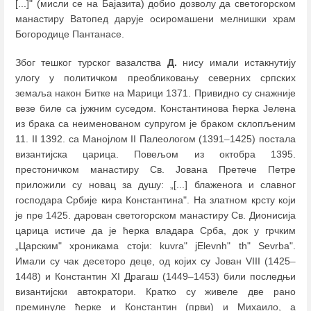
[...]" (мисли се на Бајазита) добио дозволу да светогорском
манастиру Ватопед дарује осиромашени мелнишки храм
Богородице Пантанасе.
Због тешког турског вазалства
Д.
нису имали истакнутију
улогу у политичком преобликовању северних српских
земаља након Битке на Марици 1371. Привидно су снажније
везе биле са јужним суседом. Константинова ћерка Јелена
из брака са неименованом супругом је браком склопљеним
11. II 1392. са Манојлом II Палеологом (1391
–
1425) постала
византијска царица. Повељом из октобра 1395.
престоничком манастиру Св. Јована Претече Петре
приложили су новац за душу: „[...] блаженога и славног
господара Србије кира Константина". На златном крсту који
је пре 1425. дарован светогорском манастиру Св. Дионисија
царица истиче да је ћерка владара Срба, док у грчким
„Царским" хроникама стоји: kuvra" jElevnh" th" Sevrba".
Имали су чак десеторо деце, од којих су Јован VIII (1425
–
1448) и Константин XI Драгаш (1449
–
1453) били последњи
византијски автократори. Кратко су живеле две рано
преминуле ћерке и Константин (први) и Михаило, а