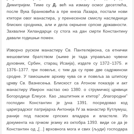
Димитријем. Тиме су
Д.
већ на измаку осмог десетлећа,
после Вука Бранковића а пре кнеза Лазара, постали нови
ктитори овог манастира, у пренесеном смислу наследници
блиских сродника, али и дела окрњене српске државности.
Захвални Хиландарци су стога на дан смрти Константину
давали годишњи помен.
Изворно руском манастиру Св. Пантелејмона, са етнички
мешовитим братством (њиме је тада управљао чувени
духовник, Србин, старац Исаија), издате су 1372
–
1375. и
1376
–
1377. три повеље, с тим да су прве две садржински
сродне. У тамошњем архиву чува се и повеља за штипску
цркву Св. Вазнесења. Блискост са Атоном показује и акт
манастиру Ивирон настао око 1380. о струмичкој црквици
Богородице Елеусе. Као „заштитник и ктитор" „благородни"
господин Константин је јуна 1391. посредовао код
цариградског патријарха Антонија IV за манастир Кутлумуш,
раније под паском српских владара и властеле. Из
документа на грчком језику из октобра 1393. види се да је
Константин од „[...] врховнога мога и свих (људи) господара