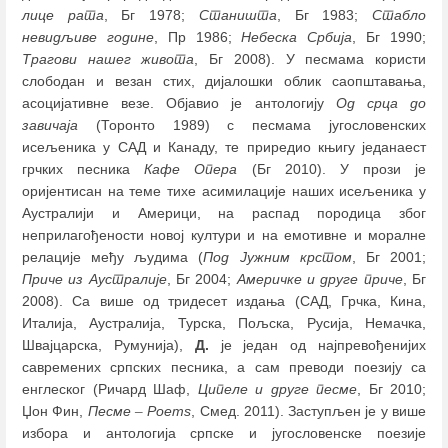
лице
рата
, Бг 1978;
Станишта
, Бг 1983;
Стабло
невидљиве
године
, Пр 1986;
Небеска Србија
, Бг 1990;
Трагови нашег живота
, Бг 2008). У песмама користи
слободан и везан стих, дијалошки облик саопштавања,
асоцијативне везе. Објавио је антологију
Од срца до
завичаја
(Торонто 1989) с песмама југословенских
исељеника у САД и Канаду, те приредио књигу једанаест
грчких песника
Кафе Опера
(Бг 2010). У прози је
оријентисан на теме тихе асимилације наших исељеника у
Аустралији и Америци, на распад породица због
неприлагођености новој култури и на емотивне и моралне
релације међу људима (
Под Јужним крстом
, Бг 2001;
Приче из
Аустралије
, Бг 2004;
Америчке и друге приче
, Бг
2008). Са више од тридесет издања (САД, Грчка, Кина,
Италија, Аустралија, Турска, Пољска, Русија, Немачка,
Швајцарска, Румунија),
Д.
је један од најпревођенијих
савремених српских песника, а сам преводи поезију са
енглеског (Ричард Шаф,
Ципеле и друге песме
, Бг 2010;
Џон Фин,
Песме
–
Poems
, Смед. 2011). Заступљен је у више
избора и антологија српске и југословенске поезије