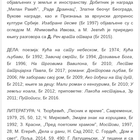
објављених у земљи и иностранству. Добитник је награда
„Милан Ракић", „Раде Драинац", Златни беочуг Београда,
Вукове награде, као и Признања за врхунски допринос
култури Србије.
Изабране песме
(Бг 1997) објављене су с
огледом М. Аћимовића Ивкова, а М. Јевтић је приредио
књигу разговора са
Д.
Реч врата отвара
(Бг 2015).
ДЕЛА: поезија:
Кућа на сату небеском
, Бг 1974;
Кућа
љубави
, Бг 1992;
Завичај смрти
, Бг 1994;
Дозивање Бога
,
Бг 1996;
На трговима Вавилона
, Бг 2010;
Лестве
патријарха Павла
, Бг 2017; романи:
Докторова љубав
, Бг
2006;
Не заборави свој дом
, Бг 2009;
Ако пођеш на тај пут
,
Бг 2012; књиге за децу:
Мали роман о кенгурима
, Бг 2010;
У
земљи коала
, Бг 2012; приповетке:
Лакоћа нестајања
, Зр
2011;
Путописи
, Бг 2016.
ЛИТЕРАТУРА: Ч. Ђорђевић, „Песник и време",
Савременик
,
1979, 25, 50, 12; Ч. Мирковић,
Змајев знак на
корицама
, Бг
1992; З. Красни, „Пред поетским храмом",
Мостови
, 1997,
28; М. Егерић,
Дела и
дани
, Н. Сад 2002; С. Гордић, „Дом и
свет",
Поља
, 2014, 59, 490; Г. Латушињски, „У тишини и са