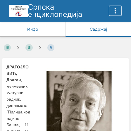
Српска
енциклопедија
Инфо
Садржај
ДРАГОЈЛО
ВИЋ,
Драган
,
књижевник,
културни
радник,
дипломата
(Пилица код
Бајине
Баште, 11.