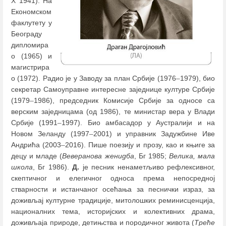
X 1941). На
Економском
факлутету у
Београду
дипломира
о (1965) и
магистрира
о (1972). Радио је у Заводу за план Србије (1976
–
1979), био
секретар Самоуправне интересне заједнице културе Србије
(1979
–
1986), председник Комисије Србије за односе са
верским заједницама (од 1986), те министар вера у Влади
Србије (1991
–
1997). Био амбасадор у Аустралији и на
Новом Зеланду (1997
–
2001) и управник Задужбине Иве
Андрића (2003
–
2016). Пише поезију и прозу, као и књиге за
децу и младе (
Веверанова женидба
, Бг 1985;
Велика, мала
школа
, Бг 1986).
Д.
је песник ненаметљиво рефлексивног,
скептичног и елегичног односа према непосредној
стварности и истанчаног осећања за песнички израз, за
доживљај културне традиције, митолошких реминисценција,
националних тема, историјских и колективних драма,
доживљаја природе, детињства и породичног живота (
Треће