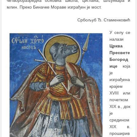
четвороразредна основна школа, циглана, шљункара и
млин. Преко Биначке Мораве изграђен је мост.
Србољуб Ђ. Стаменковић
У селу се
налази
Црква
Пресвете
Богород
ице
која
је
изграђена
крајем
XVIII или
почетком
XIX в., док
је
средином
XIX в.
проширив