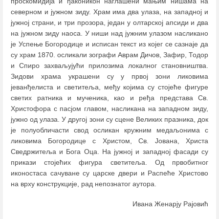
проскомидија и ђаконикон наглашени мањим нишама на
северном и јужном зиду. Храм има два улаза, на западној и
јужној страни, и три прозора, један у олтарској апсиди и два
на јужном зиду наоса. У ниши над јужним улазом насликано
је Успење Богородице и исписан текст из којег се сазнаје да
су храм 1870. осликали зографи Аврам Дичов, Зафир, Тодор
и Спиро захваљујући прилозима локалног становништва.
Зидови храма украшени су у првој зони ликовима
јеванђелиста и светитеља, међу којима су стојеће фигуре
светих ратника и мученика, као и ређа представа Св.
Христофора с пасјом главом, насликана на западном зиду,
јужно од улаза. У другој зони су сцене Великих празника, док
је полуобличасти свод осликан кружним медаљонима с
ликовима Богородице с Христом, Св. Јована, Христа
Сведржитеља и Бога Оца. На јужној и западној фасади су
прикази стојећих фигура светитеља. Од првобитног
иконостаса сачуване су царске двери и Распеће Христово
на врху конструкције, рад непознатог аутора.
Ивана Женарју Рајовић