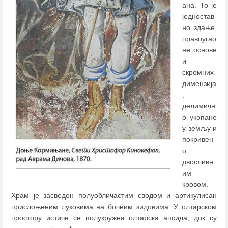
ана. То је
једностав
но здање,
правоугао
не основе
и
скромних
димензија
,
делимичн
о укопано
у земљу и
покривен
о
двосливн
им
кровом.
Храм је засведен полуобличастим сводом и артикулисан
прислоњеним луковима на бочним зидовима. У олтарском
простору истиче се полукружна олтарска апсида, док су