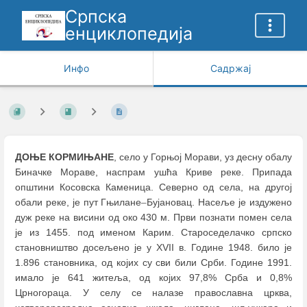
Српска
енциклопедија
Инфо
Садржај
ДОЊЕ КОРМИЊАНЕ
, село у Горњој Морави, уз десну обалу
Биначке Мораве, наспрам ушћа Криве реке. Припада
општини Косовска Каменица. Северно од села, на другој
обали реке, је пут Гњилане
–
Бујановац. Насеље је издужено
дуж реке на висини од око 430 м. Први познати помен села
је из 1455. под именом Карим. Староседелачко српско
становништво досељено је у XVII в. Године 1948. било је
1.896 становника, од којих су сви били Срби. Године 1991.
имало је 641 житеља, од којих 97,8% Срба и 0,8%
Црногораца. У селу се налазе православна црква,