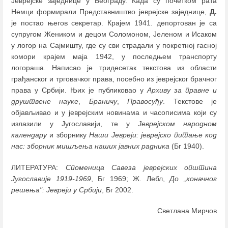
Јеврејске заједнице у Београду. Када су почетком рата
Немци формирали Представништво јеврејске заједнице,
Д.
је постао његов секретар. Крајем 1941. депортован је са
супругом Жеником и децом Соломоном, Јеленом и Исаком
у логор на Сајмишту, где су сви страдали у покретној гасној
комори крајем маја 1942, у последњем транспорту
логораша. Написао је тридесетак текстова из области
грађанског и трговачког права, посебно из јеврејског брачног
права у Србији. Њих је публиковао у
Архиву за правне и
друштвене
науке
,
Браничу
,
Правосуђу
. Текстове је
објављивао и у јеврејским новинама и часописима који су
излазили у Југославији, те у
Јеврејском народном
календару
и зборнику
Наши Јевреји: јеврејско питање код
нас: зборник мишљења наших јавних радника
(Бг 1940).
ЛИТЕРАТУРА:
Споменица Савеза јеврејских општина
Југославије 1919-1969
, Бг 1969; Ж. Лебл,
До „коначног
решења": Јевреји у Србији
, Бг 2002.
Светлана Мирчов