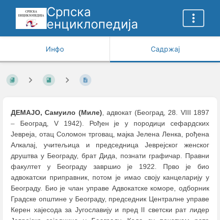
Српска
енциклопедија
Инфо
Садржај
ДЕМАЈО, Самуило (Миле)
, адвокат (Београд, 28. VIII 1897
–
Београд, V 1942). Рођен је у породици сефардских
Јевреја, отац Соломон трговац, мајка Јелена Ленка, рођена
Алкалај, учитељица и председница Јеврејског женског
друштва у Београду, брат Дида, познати графичар. Правни
факултет у Београду завршио је 1922. Прво је био
адвокатски приправник, потом је имао своју канцеларију у
Београду. Био је члан управе Адвокатске коморе, одборник
Градске општине у Београду, председник Централне управе
Керен хајесода за Југославију и пред II светски рат лидер