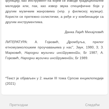
функцију, као инструмент на којем се изводе традиционалне
мелодије или, пак, као извор звука специфичне боје у
другим музичким жанровима (нпр. у филмској музици).
Користи се претежно солистички, а ређе и у комбинацији са
другим инструментима.
Данка Лајић Михајловић
ЛИТЕРАТУРА: А. Гојковић, „Дромбуља, прилог
етномузиколошким проучавањима у нас",
Звук
, 1980, 3; З.
Марковић,
Народни музички инструменти
, Бг 1987; A.
Гојковић,
Народни музички инструменти
, Бг 1989.
*Текст је објављен у 2. књизи III тома Српске енциклопедије
(2021)
Enter
section
select
Претходни
Следећи
mode