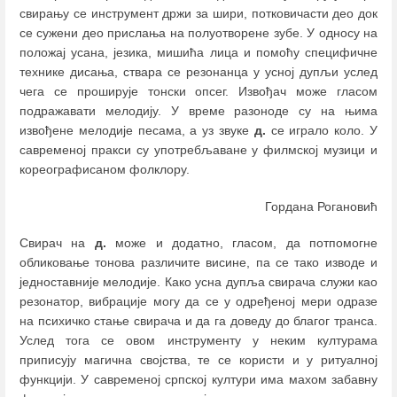
свирању се инструмент држи за шири, потковичасти део док
се сужени део прислања на полуотворене зубе. У односу на
положај усана, језика, мишића лица и помоћу специфичне
технике дисања, ствара се резонанца у усној дупљи услед
чега се проширује тонски опсег. Извођач може гласом
подражавати мелодију. У време разоноде су на њима
извођене мелодије песама, а уз звуке
д.
се играло коло. У
савременој пракси су употребљаване у филмској музици и
кореографисаном фолклору.
Гордана Рогановић
Свирач на
д.
може и додатно, гласом, да потпомогне
обликовање тонова различите висине, па се тако изводе и
једноставније мелодије. Како усна дупља свирача служи као
резонатор, вибрације могу да се у одређеној мери одразе
на психичко стање свирача и да га доведу до благог транса.
Услед тога се овом инструменту у неким културама
приписују магична својства, те се користи и у ритуалној
функцији. У савременој српској култури има махом забавну