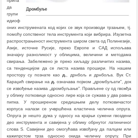
припа
да
групи
идиоф
оних инструмената код којих се звук производи трзањем, тј.
помоћу сопственог тела инструмента који вибрира. Изузетна
распрострањеност инструмента широм света од Полинезије,
Азије, источне Русије, преко Европе и САД испољава
значајну разноликост у облицима, величини и методама
свирања. Забележено је преко хиљаду различитих назива,
са тенденцијом да се листа назива прошири. На нашем
простору су познате као
д.
, дрнбољ и дрнбоља. Вук Ст.
Караџић свирање на
д.
означава појмом „дромбуљати", док
се извођењe назива „дромбуљање". Прављене су од гвожђа
у облику потковице односно лире која се сужава у два равна
пипка. У проширеном средишњем делу потковичастог
корпуса налази се учвршћена еластична челична опруга.
Опруга је нешто дужа у односу на крајњи сужени гвоздени
део инструмента и савијена у облику обрнутог латиничног
слова S. Савијени део омогућава извођачу да палцем или
кажипрстом трза односно окида челичну опругу. При