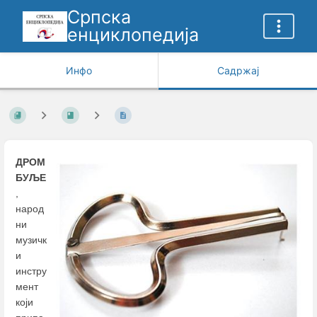
Српска
енциклопедија
Инфо
Садржај
ДРОМ
БУЉЕ
,
народ
ни
музичк
и
инстру
мент
који